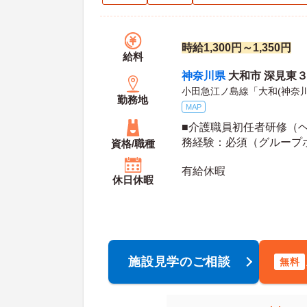
時給1,300円～1,350円
給料
神奈川県
大和市 深見東
小田急江ノ島線「大和(神奈川
勤務地
MAP
■介護職員初任者研修（ヘ
務経験：必須（グループ
資格/職種
経験）
有給休暇
休日休暇
施設見学のご相談
無料