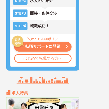
2
求人のご紹介
STEP
3
面接・条件交渉
STEP
4
転職成功！
STEP
転職サポートに登録
はじめて転職する方へ
求人特集