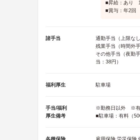
■昇給：あり 
■賞与：年2回 
諸手当
通勤手当（上限な
残業手当（時間外
その他手当（夜勤手
当：38円）
福利厚生
駐車場
手当/福利
※勤務日以外 ※
厚生備考
■駐車場：有料（50
各種保険
雇用保険 労災保険