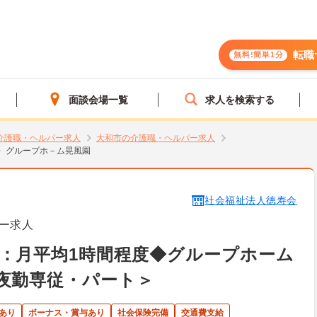
転職
無料!簡単1分
面談会場一覧
求人を検索する
介護職・ヘルパー求人
大和市の介護職・ヘルパー求人
グループホ－ム晃風園
社会福祉法人徳寿会
ー求人
：月平均1時間程度◆グループホーム
夜勤専従・パート＞
あり
ボーナス・賞与あり
社会保険完備
交通費支給