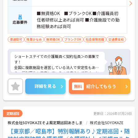
【賞与とは別の特別報酬制度により、頑張りが収入
アップに直結します】
■無資格OK ■ブランクOK ■介護職員初
・施設運営への貢献やチームワークを多角的に評価
任者研修以上あれば尚可 ■介護施設での勤
応募要件
する仕組みにより、モチベーションを高く保ちなが
務経験あれば尚可
ら働けます。
・賞与とは別に特別報酬の支給実績があり、手厚い
待遇のもとで生活を豊かにできます。
車通勤可
残業少なめ
無資格OK
ブランクOK
社会保険完備
交通費支給
【残業が少なく手厚い福利厚生により、長期的に働
き続けられる体制です】
ショートステイでの介護職員＜契約社員＞の募集で
・残業は少なく、プライベートの時間をしっかりと
す！
確保しながら心身にゆとりを持って働けます。
全国に複数施設を運営している法人で安定性もあ
・65歳定年制や70歳までの再雇用制度、退職金制度
り、福利厚生も充実しているので安心して働くこと
を備えており、ライフステージの変化に合わせて安
ができます♪
定したキャリアを描けます。
ご興味のある方には、面接対策ポイントなどさらに
詳細を見る
無料
紹介してもらう
詳細をお話いたしますので、お気軽にご相談くださ
い。
定期巡回
更新日：2026年07月29日
株式会社SOYOKAZEそよ風定期巡回あきしま
株式会社SOYOKAZE
【東京都／昭島市】特別報酬あり♪定期巡回・随