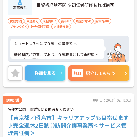
■資格経験不問 ※初任者研修あれば尚可
応募要件
夜勤専従
車通勤可
未経験OK
新卒OK
残業少なめ
無資格OK
ブランクOK
社会保険完備
交通費支給
ショートステイにて介護士の募集です。
研修制度が充実しており、介護職員として未経験の
方もご応募可能です。
またマイカー通勤OKなので、通勤のストレスが少な
詳細を見る
無料
紹介してもらう
いのも嬉しいポイントです。
ご興味のある方は面接対策ポイントなどお話致しま
すのでお気軽にお問い合わせください。
訪問介護
更新日：2026年07月10日
名称非公開 ※詳細はお問合せください
【東京都／昭島市】キャリアアップも目指せます
♪完全週休2日制◎訪問介護事業所＜サービス管
理責任者＞