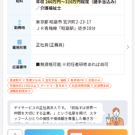
給料
年収
260万円～320万円
程度（諸手当込み）
／介護福祉士
東京都 昭島市 宮沢町2-23-17
勤務地
ＪＲ青梅線「昭島駅」徒歩18分
正社員(正職員)
雇用形態
■無資格可能 ※初任者研修あれば尚可
応募要件
車通勤可
残業少なめ
住宅手当・補助
無資格OK
日勤のみ
年間休日110日以上
ボーナス・賞与あり
社会保険完備
交通費支給
退職金制度あり
デイサービスの正社員求人です。「目指すは世界一
仲間を大切にする企業。」という社是を掲げ、スタ
ッフ一人ひとりの個性や価値観を尊重した働き方を
推進しています。髪色やネイルなども清潔感があれ
ば原則自由となっており、自分らしいスタイルで無
理なく働くことが可能です。日々の頑張りやチーム