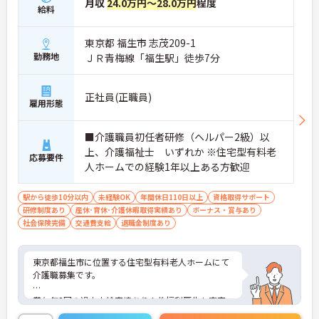
月収
24.0万円～28.0万円
程度
給料
東京都 福生市 志茂209-1
勤務地
ＪＲ青梅線「福生駅」徒歩7分
正社員(正職員)
雇用形態
■介護職員初任者研修（ヘルパー2級）以
上、介護福祉士 いずれか ※住宅型有料老
応募要件
人ホームでの経験1年以上ある方歓迎
駅から徒歩10分以内
未経験OK
年間休日110日以上
資格取得サポート
研修制度あり
産休･育休･介護休暇取得実績あり
ボーナス・賞与あり
社会保険完備
交通費支給
退職金制度あり
東京都福生市に位置する住宅型有料老人ホームにて
介護職募集です。
賞与年3回の過去支給実績あり！他福利厚生も充実
しており長く安心してお勤めいただけます。きれい