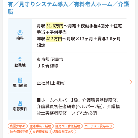
有／見守りシステム導入／有料老人ホーム／介護
盤のもとで末永くご活躍いただけます。
職
★おすすめPOINT★
【特別報酬制度で、収入アップが期待できます 】
月収
31.6万円
～月給＋夜勤手当4回分＋住宅
・施設の業績や個人の評価に応じて賞与とは別に支
手当＋子供手当
給される特別報酬制度があり、日々の頑張りが直接
収入として還元されます。
給料
年収
413万円
～月収×12ヶ月＋賞与2.8ヶ月
・業務への取り組みやチームへの貢献度が公正に評
想定
価される仕組みにより、高いモチベーションを維持
して働ける環境です。
東京都 昭島市
勤務地
ＪＲ青梅線
【毎朝のミーティングで情報共有を徹底し、職種の
垣根を超えて協力し合える環境です】
・スタッフ全員で毎朝お客様の体調や業務連絡を丁
寧に共有することで、チーム全体でスムーズに連携
正社員(正職員)
雇用形態
できる体制が構築されています。
・困った時もすぐに相談してフォローし合える風通
しの良い職場となっており、平均勤続年数7.2年とい
■ホームヘルパー1級、介護職員基礎研修、
う高い定着率につながっています。
介護職員初任者研修(ヘルパー2級)、介護福
応募要件
祉士実務者研修 いずれか必須
【勤務時間内に受講できる資格取得支援制度によ
り、確実なキャリアアップが目指せます】
残業少なめ
住宅手当・補助
託児所・育児補助
ボーナス・賞与あり
・介護職から生活相談員やケアマネジャー、施設長
社会保険完備
交通費支給
退職金制度あり
へと進む多彩なキャリアパスが用意されており、長
期的な目標を持って成長できます。