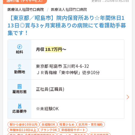
通所介護（デイサービス）
更新日：2026年07月23日
医療法人社団竹口病院
医療法人社団竹口病院
【東京都／昭島市】院内保育所あり☆年間休日1
13日◎賞与3ヶ月実積ありの病院にて看護助手募
集です！
月収
18.7万円
～
給料
東京都 昭島市 玉川町4-6-32
勤務地
ＪＲ青梅線「東中神駅」徒歩10分
正社員(正職員)
雇用形態
※未経験OK
応募要件
駅から徒歩10分以内
未経験OK
残業少なめ
託児所・育児補助
年間休日110日以上
ブランクOK
資格取得サポート