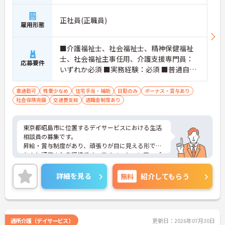
職や本部職への職種転換も可能です
・独自の研修制度で段階的にスキルを磨きながらご
正社員(正職員)
雇用形態
自身の目標に合わせたキャリアを描けます
【充実の手当と制度で腰を据えて長期的に活躍でき
■介護福祉士、社会福祉士、精神保健福祉
ます】
士、社会福祉主事任用、介護支援専門員：
応募要件
・住宅手当や子ども手当を支給し家庭を持った後も
いずれか必須 ■実務経験：必須 ■普通自動
安定した収入を確保できる体制です
車運転免許
・定年65歳と退職金制度を完備しており将来の安心
感を持って長く働き続けられます
車通勤可
残業少なめ
住宅手当・補助
日勤のみ
ボーナス・賞与あり
社会保険完備
交通費支給
退職金制度あり
東京都昭島市に位置するデイサービスにおける生活
相談員の募集です。
昇給・賞与制度があり、頑張りが目に見える形でき
ちんと評価される環境です。モチベーションアップ
につながります。資格や経験を活かしながらご勤務
いただける環境です。
詳細を見る
無料
紹介してもらう
ご興味のある方には、面接対策ポイントなど、さら
に詳細をご案内しますのでお気軽にご相談くださ
い！
通所介護（デイサービス）
更新日：2026年07月30日