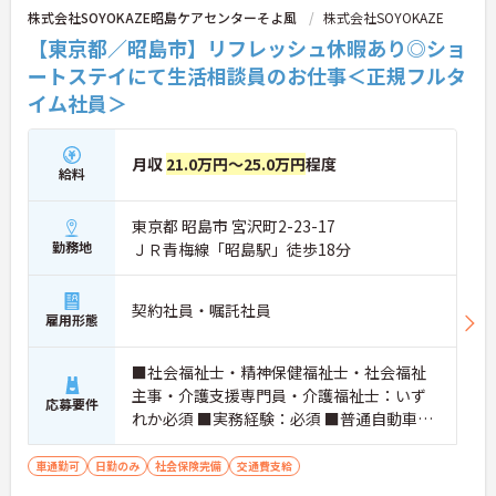
株式会社SOYOKAZE昭島ケアセンターそよ風
株式会社SOYOKAZE
【東京都／昭島市】リフレッシュ休暇あり◎ショ
ートステイにて生活相談員のお仕事＜正規フルタ
イム社員＞
月収
21.0万円～25.0万円
程度
給料
東京都 昭島市 宮沢町2-23-17
勤務地
ＪＲ青梅線「昭島駅」徒歩18分
契約社員・嘱託社員
雇用形態
■社会福祉士・精神保健福祉士・社会福祉
主事・介護支援専門員・介護福祉士：いず
応募要件
れか必須 ■実務経験：必須 ■普通自動車運
転免許：必須
車通勤可
日勤のみ
社会保険完備
交通費支給