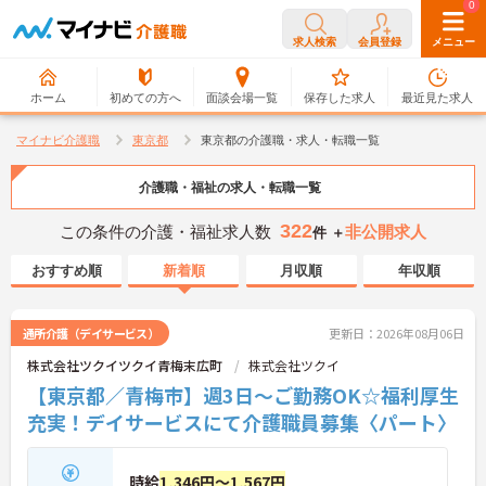
0
0
求人検索
会員登録
メニュー
ホーム
初めての方へ
面談会場一覧
保存した求人
最近見た求人
マイナビ介護職
東京都
東京都の介護職・求人・転職一覧
介護職・福祉の求人・転職一覧
322
この条件の介護・福祉求人数
非公開求人
件 ＋
おすすめ順
新着順
月収順
年収順
通所介護（デイサービス）
更新日：2026年08月06日
株式会社ツクイツクイ青梅末広町
株式会社ツクイ
【東京都／青梅市】週3日～ご勤務OK☆福利厚生
充実！デイサービスにて介護職員募集〈パート〉
時給
1,346円～1,567円