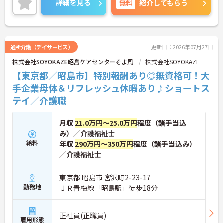
詳細を見る
無料
紹介してもらう
ワークは賞与とは別に支給される特別報酬としてし
っかり還元されるため、高いモチベーションを維持
しながら業務に取り組めます。残業は少なく、月9日
の公休に加えて年間17日のリフレッシュ休暇も用意
されており、プライベートの時間を大切にできる環
通所介護（デイサービス）
更新日：2026年07月27日
境です。定年65歳以降も再雇用制度により70歳まで
株式会社SOYOKAZE昭島ケアセンターそよ風
株式会社SOYOKAZE
勤務可能であり、退職金制度も完備されているな
ど、長期的に安定したキャリアを築いていける職場
【東京都／昭島市】特別報酬あり◎無資格可！大
です。入社後はOJTによる丁寧なフォロー体制があ
手企業母体＆リフレッシュ休暇あり♪ショートス
り、資格取得支援制度も活用しながら更なるスキル
テイ／介護職
アップを目指せます。
★おすすめPOINT★
【賞与とは別に特別報酬が支給され、収入アップが
月収
21.0万円～25.0万円
程度（諸手当込
期待できます】
み）／介護福祉士
・日々の施設運営への貢献やチームワークが多角的
に評価されるため、目に見える形で還元されます。
給料
年収
290万円～350万円
程度（諸手当込み）
・努力がダイレクトに評価へつながる制度により、
／介護福祉士
仕事へのモチベーションを高めながら働けます。
東京都 昭島市 宮沢町2-23-17
【チームでの情報共有が徹底されており、安心して
勤務地
ＪＲ青梅線「昭島駅」徒歩18分
業務に取り組める体制です】
・毎朝スタッフ全員でミーティングを行い、お客様
の体調や業務連絡を細やかに共有する仕組みがあり
ます。
正社員(正職員)
雇用形態