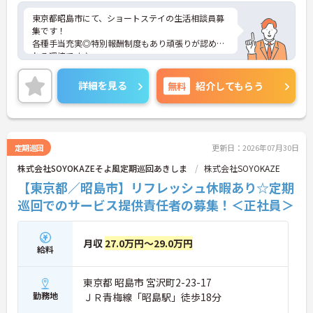
東京都昭島市にて、ショートステイの生活相談員募
集です！
各種手当充実◎特別報酬制度もあり頑張りが認めら
れる環境です♪
ご興味のある方には、面接対策ポイントなどさらに
詳細をお話いたしますので、お気軽にご相談くださ
詳細を見る
無料
紹介してもらう
い。
定期巡回
更新日：2026年07月30日
株式会社SOYOKAZEそよ風定期巡回あきしま
株式会社SOYOKAZE
【東京都／昭島市】リフレッシュ休暇あり☆定期
巡回でのサービス提供責任者の募集！＜正社員＞
月収
27.0万円～29.0万円
給料
東京都 昭島市 宮沢町2-23-17
勤務地
ＪＲ青梅線「昭島駅」徒歩18分