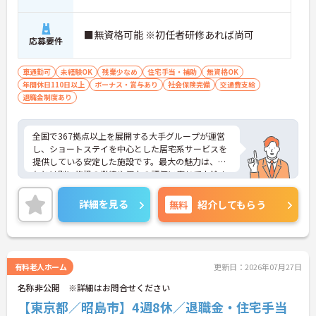
・多職種連携で職種を超えて相談しやすい雰囲気の
もと、困った時もすぐにお互いをフォローし合えま
す。
■無資格可能 ※初任者研修あれば尚可
応募要件
【残業が少なく独自の休暇制度も完備され、長期的
に安定して働ける環境です】
車通勤可
未経験OK
残業少なめ
住宅手当・補助
無資格OK
・残業は少なく、年間17日のリフレッシュ休暇も取
年間休日110日以上
ボーナス・賞与あり
社会保険完備
交通費支給
得できることで、心身の疲労をしっかり回復できま
退職金制度あり
す。
・定年65歳以降も再雇用制度で70歳まで勤務可能で
あり、退職金制度も備わって無理なく長く続けられ
全国で367拠点以上を展開する大手グループが運営
ます。
し、ショートステイを中心とした居宅系サービスを
提供している安定した施設です。最大の魅力は、賞
【一人ひとりの個性や希望を尊重し、自分らしくキ
与とは別に施設の業績や個人の評価に応じて支給さ
ャリアを描ける職場です】
れる独自の特別報酬制度です。日々の頑張りやチー
・時短勤務からフルタイム、さらには管理者へのス
ムへの貢献が直接収入に反映される非常にやりがい
詳細を見る
無料
テップアップまで、ライフステージに合わせた働き
紹介してもらう
のある環境が整っています。また、毎朝の情報共有
方を選択できます。
ミーティングを通じてスタッフ同士の連携が強化さ
・清潔感があれば髪色やネイルなども自由となって
れており、平均勤続年数7.2年という高い定着率を実
おり、自分らしいスタイルを大切にできる環境で
現しています。資格取得支援制度を活用して勤務時
す。
間内に研修を受講できるなど教育体制も充実してい
有料老人ホーム
更新日：2026年07月27日
るため、介護職からケアマネジャーや管理職への着
名称非公開 ※詳細はお問合せください
実なステップアップが期待できます。定年65歳・再
雇用70歳までの継続雇用制度も完備されており、ご
【東京都／昭島市】4週8休／退職金・住宅手当
自身らしさを大切にしながら大手ならではの安定基