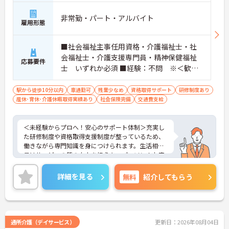
非常勤・パート・アルバイト
雇用形態
■社会福祉主事任用資格・介護福祉士・社
会福祉士・介護支援専門員・精神保健福祉
応募要件
士 いずれか必須 ■経験：不問 ※＜歓迎
＞生活相談員の実務経験
駅から徒歩10分以内
車通勤可
残業少なめ
資格取得サポート
研修制度あり
産休･育休･介護休暇取得実績あり
社会保険完備
交通費支給
＜未経験からプロへ！安心のサポート体制＞充実し
た研修制度や資格取得支援制度が整っているため、
働きながら専門知識を身につけられます。生活相談
員はサービスの質の向上を担うキーパーソン！お客
様やご家族との関わりを通じて、自分自身の人間性
も磨いていけるやりがいのあるお仕事です。
詳細を見る
無料
紹介してもらう
＜夜勤なしでプライベートも充実！柔軟な働き方＞
勤務曜日は相談可能♪ライフスタイルに合わせた働
き方が可能です。産休・育休制度も整っており、長
く安心して働ける環境です。
通所介護（デイサービス）
更新日：2026年08月04日