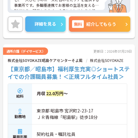
事業所です。多職種連携でお客様の生活を支える体
制があり、残業も少なく、心身ともにゆとりを持っ
て業務に取り組むことが可能です。髪色やネイルな
どが原則自由となっており、ご自身の個性を大切に
詳細を見る
無料
紹介してもらう
しながら働ける点も大きな魅力です。教育体制につ
いては、OJTでの丁寧な指導や定期的な面談、資格
取得支援制度が充実しており、入社後も着実にスキ
ルを磨いていくことができます。また、日々の努力
や施設運営への貢献度を評価する特別報酬制度によ
通所介護（デイサービス）
更新日：2026年07月29日
り、頑張りがしっかりと収入に還元される環境で
株式会社SOYOKAZE昭島ケアセンターそよ風
株式会社SOYOKAZE
す。65歳定年制や70歳までの再雇用制度、退職金制
度などの福利厚生も手厚く備わっており、ライフス
【東京都／昭島市】福利厚生充実◎ショートステ
テージの変化に合わせて長期的なキャリアを築きた
イでの介護職員募集！＜正規フルタイム社員＞
い方にぜひおすすめしたい求人です。
★おすすめPOINT★
月収
22.0万円
～
【大手法人の安定基盤と、個性を尊重する社風が両
給料
立した環境です】
・全国367拠点以上を展開するインフラを活かし、
東京都 昭島市 宮沢町2-23-17
充実した教育体制や多職種連携のもとで安心して働
けます。
勤務地
ＪＲ青梅線「昭島駅」徒歩18分
・髪色やネイルなどが原則自由となっており、ご自
身のスタイルを大切にしながら無理なく業務に取り
組むことが可能です。
契約社員・嘱託社員
雇用形態