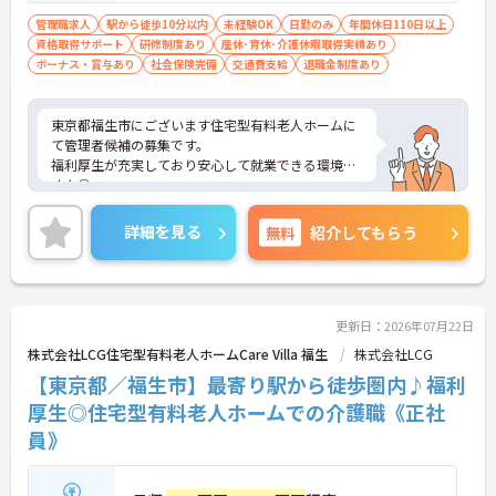
管理職求人
駅から徒歩10分以内
未経験OK
日勤のみ
年間休日110日以上
資格取得サポート
研修制度あり
産休･育休･介護休暇取得実績あり
ボーナス・賞与あり
社会保険完備
交通費支給
退職金制度あり
東京都福生市にございます住宅型有料老人ホームに
て管理者候補の募集です。
福利厚生が充実しており安心して就業できる環境で
すよ◎
ご興味ある方には、面接対策ポイントなど、さらに
詳細をお話しいたしますのでお気軽にご相談くださ
詳細を見る
無料
紹介してもらう
い。
更新日：2026年07月22日
株式会社LCG住宅型有料老人ホームCare Villa 福生
株式会社LCG
【東京都／福生市】最寄り駅から徒歩圏内♪福利
厚生◎住宅型有料老人ホームでの介護職《正社
員》