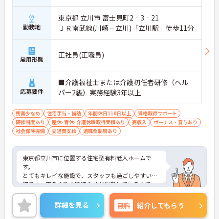
東京都 立川市 富士見町2‐3‐21
勤務地
ＪＲ南武線(川崎－立川)「立川駅」徒歩11分
正社員(正職員)
雇用形態
■介護福祉士または介護初任者研修（ヘル
応募要件
パー2級）実務経験3年以上
残業少なめ
住宅手当・補助
年間休日110日以上
資格取得サポート
研修制度あり
産休･育休･介護休暇取得実績あり
高収入
ボーナス・賞与あり
社会保険完備
交通費支給
退職金制度あり
東京都立川市に位置する住宅型有料老人ホームで
す。
とてもキレイな施設で、スタッフも過ごしやすい環
境です。東急電鉄の関連会社が運営しているので、
経営及び雇用面が安定しており福利厚生が充実して
います。年間休日115日とお休みが多く、残業は少
詳細を見る
無料
紹介してもらう
なめで働きやすい環境♪24H看護なので安心できる