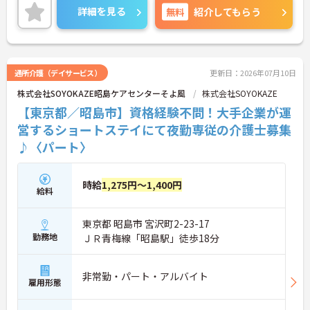
な施設で職員も働きやすい環境です。
詳細を見る
無料
紹介してもらう
ご興味のある方には、面接対策ポイントなど、さら
に詳細をお話いたしますので、お気軽にご相談くだ
さい。
通所介護（デイサービス）
更新日：2026年07月10日
株式会社SOYOKAZE昭島ケアセンターそよ風
株式会社SOYOKAZE
【東京都／昭島市】資格経験不問！大手企業が運
営するショートステイにて夜勤専従の介護士募集
♪〈パート〉
時給
1,275円～1,400円
給料
東京都 昭島市 宮沢町2-23-17
勤務地
ＪＲ青梅線「昭島駅」徒歩18分
非常勤・パート・アルバイト
雇用形態