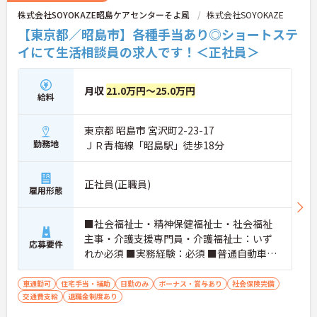
株式会社SOYOKAZE昭島ケアセンターそよ風
株式会社SOYOKAZE
【東京都／昭島市】各種手当あり◎ショートステ
イにて生活相談員の求人です！＜正社員＞
月収
21.0万円～25.0万円
給料
東京都 昭島市 宮沢町2-23-17
勤務地
ＪＲ青梅線「昭島駅」徒歩18分
正社員(正職員)
雇用形態
■社会福祉士・精神保健福祉士・社会福祉
主事・介護支援専門員・介護福祉士：いず
応募要件
れか必須 ■実務経験：必須 ■普通自動車運
転免許：必須
車通勤可
住宅手当・補助
日勤のみ
ボーナス・賞与あり
社会保険完備
交通費支給
退職金制度あり