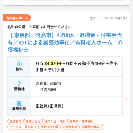
のもポイントです。
ご興味ある方には、面接対策ポイントなど、さらに
詳細をお話しいたしますのでお気軽にご相談くださ
い！
有料老人ホーム
更新日：2026年08月03日
名称非公開 ※詳細はお問合せください
【 東京都／昭島市】4週8休／退職金・住宅手当
有／IOTによる業務効率化／有料老人ホーム／介
護福祉士
月収
34.0万円
～月給＋夜勤手当4回分＋住宅
給料
手当＋子供手当
東京都 昭島市
勤務地
ＪＲ青梅線
正社員(正職員)
雇用形態
車通勤可
残業少なめ
住宅手当・補助
託児所・育児補助
ボーナス・賞与あり
社会保険完備
交通費支給
退職金制度あり