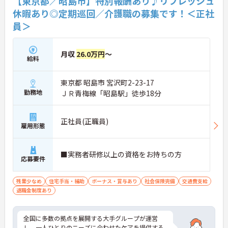
【東京都／昭島市】特別報酬あり♪リフレッシュ
休暇あり◎定期巡回／介護職の募集です！＜正社
員＞
月収
26.0万円
～
給料
東京都 昭島市 宮沢町2-23-17
勤務地
ＪＲ青梅線「昭島駅」徒歩18分
正社員(正職員)
雇用形態
■実務者研修以上の資格をお持ちの方
応募要件
残業少なめ
住宅手当・補助
ボーナス・賞与あり
社会保険完備
交通費支給
退職金制度あり
全国に多数の拠点を展開する大手グループが運営
し、一人ひとりのニーズに合わせたケアを提供する