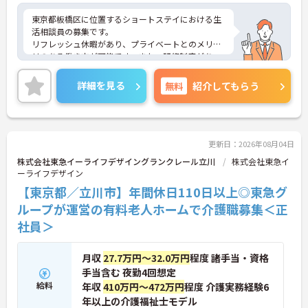
東京都板橋区に位置するショートステイにおける生
活相談員の募集です。
リフレッシュ休暇があり、プライベートとのメリハ
リのある働き方が可能です。また、研修制度があ
り、働きながらスキルアップが目指せる環境です。
ご興味のある方には、面接対策ポイントなど、さら
詳細を見る
無料
紹介してもらう
に詳細をご案内しますのでお気軽にご相談くださ
い！
更新日：2026年08月04日
株式会社東急イーライフデザイングランクレール立川
株式会社東急イ
ーライフデザイン
【東京都／立川市】年間休日110日以上◎東急グ
ループが運営の有料老人ホームで介護職募集＜正
社員＞
月収
27.7万円～32.0万円
程度 諸手当・資格
手当含む 夜勤4回想定
給料
年収
410万円～472万円
程度 介護実務経験6
年以上の介護福祉士モデル