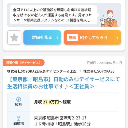
全国で140以上の介護施設を展開し創業以来連続増
収を続ける安定法人が運営する施設です。見守りセ
ンサーや服薬支援システムなどのICT機器を導入し夜
勤帯を中心としたスタッフの身体的負担軽減を実現
しています。独自のHITOWAアカデミーによる体系
的な研修制度や資格取得支援を通じて専門性を高め
詳細を見る
無料
紹介してもらう
られるほか、施設長や本部職への職種転換など一人
ひとりの希望に合わせた多様なキャリアパスを描け
ます。住宅手当や子ども手当などの福利厚生にくわ
え65歳定年制や退職金制度も完備しており、ライフ
ステージが変化しても将来を見据えて安心して働き
通所介護（デイサービス）
更新日：2026年07月30日
続けられる環境が整っています。
株式会社SOYOKAZE昭島ケアセンターそよ風
株式会社SOYOKAZE
★おすすめPOINT★
【東京都／昭島市】日勤のみ◎デイサービスにて
【ICT設備の導入で身体的な負担を軽減できる環境で
生活相談員のお仕事です♪＜正社員＞
す】
・見守りセンサーや服薬支援システムを活用し夜勤
帯の業務を設備でサポートしています ・仕組みで業
月収
27.0万円
～程度
務をカバーすることでスタッフが心身にゆとりを持
給料
ってケアに専念できます
東京都 昭島市 宮沢町2-23-17
【明確なキャリアパスで多様な選択肢を広げていけ
ます】
勤務地
ＪＲ青梅線「昭島駅」徒歩18分
・介護職から主任や施設長への昇格にくわえエリア