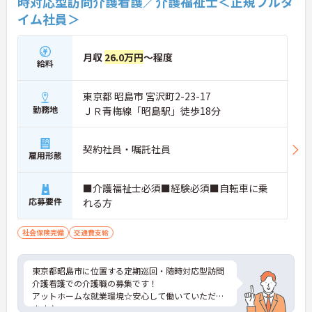
時対応型訪問介護看護／介護福祉士＜正規フルタ
イム社員＞
月収
26.0万円
～程度
給料
東京都 昭島市 宮沢町2-23-17
勤務地
ＪＲ青梅線「昭島駅」徒歩18分
契約社員・嘱託社員
雇用形態
■介護福祉士必須■経験必須■自転車に乗
応募要件
れる方
社会保険完備
交通費支給
東京都昭島市に位置する定期巡回・随時対応型訪問
介護看護での介護職の募集です！
アットホームな就業環境☆安心して働いていただけ
ます♪