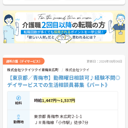
に詳細をお話しいたしますのでお気軽にご相談くだ
さい！
通所介護（デイサービス）
更新日：2026年08月06日
株式会社ツクイツクイ青梅末広町
株式会社ツクイ
【東京都／青梅市】勤務曜日相談可♪経験不問◎
デイサービスでの生活相談員募集《パート》
時給
1,447円～1,537円
給料
東京都 青梅市 末広町2-1-1
勤務地
ＪＲ青梅線「小作駅」徒歩7分