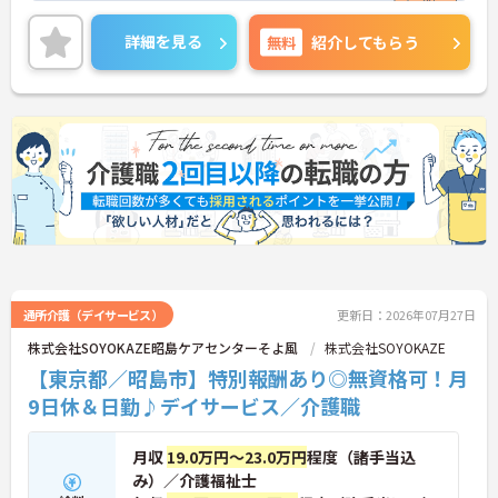
ご興味ある方には、面接対策ポイントなど、さらに
詳細をお話しいたしますのでお気軽にご相談くださ
詳細を見る
無料
紹介してもらう
い。
通所介護（デイサービス）
更新日：2026年07月27日
株式会社SOYOKAZE昭島ケアセンターそよ風
株式会社SOYOKAZE
【東京都／昭島市】特別報酬あり◎無資格可！月
9日休＆日勤♪デイサービス／介護職
月収
19.0万円～23.0万円
程度（諸手当込
み）／介護福祉士