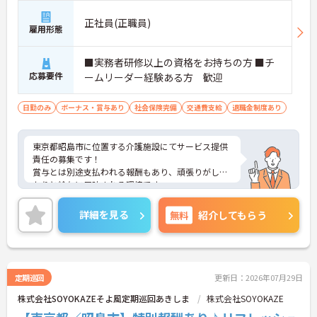
正社員(正職員)
雇用形態
■実務者研修以上の資格をお持ちの方 ■チ
応募要件
ームリーダー経験ある方 歓迎
日勤のみ
ボーナス・賞与あり
社会保険完備
交通費支給
退職金制度あり
東京都昭島市に位置する介護施設にてサービス提供
責任の募集です！
賞与とは別途支払われる報酬もあり、頑張りがしっ
かりと給与に反映される環境です。
ご興味ある方には、面接対策ポイントなど、さらに
詳細をお話しいたしますのでお気軽にご相談くださ
詳細を見る
無料
紹介してもらう
い！
定期巡回
更新日：2026年07月29日
株式会社SOYOKAZEそよ風定期巡回あきしま
株式会社SOYOKAZE