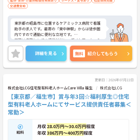
産休･育休･介護休暇取得実績あり
ボーナス・賞与あり
社会保険完備
交通費支給
東京都の昭島市に位置するケアミックス病院で看護
助手の求人です。最寄の「東中神駅」からは徒歩圏
内ですので通勤に便利な立地です。
同院は病院としての機能以外に、デイケア・ターミ
ナルステーション・訪問看護と、在宅への支援を図
る部門を複数抱えています。未経験の方も就業いた
詳細を見る
無料
紹介してもらう
だけます。経験を積みスキルアップを目指される方
におススメです。
ご興味のある方は面接対策ポイントなどお話いたし
ますのでお気軽にお問い合わせください。
更新日：2026年07月22日
株式会社LCG住宅型有料老人ホームCare Villa 福生
株式会社LCG
【東京都／福生市】賞与年3回☆福利厚生◎住宅
型有料老人ホームにてサービス提供責任者募集＜
常勤＞
月収
28.0万円～30.0万円
程度
給料
年収
386万円～400万円
程度