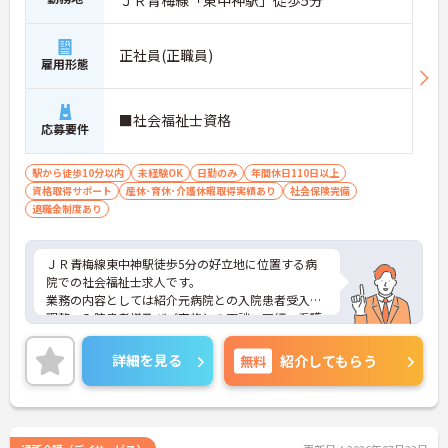
・機器の導入にあたっては誰でも使いこなせるよう
丁寧な指導を実施しています
【生活を支える充実の福利厚生】
正社員(正職員)
雇用形態
・住宅手当や子供手当などご家族の生活もサポート
する手当を完備しています
・1食300円で施設と同じ食事が食べられる食事補助
■社会福祉士資格
制度を利用できます ・徒歩や自転車の通勤手当も用
応募要件
意しています
駅から徒歩10分以内
未経験OK
日勤のみ
年間休日110日以上
資格取得サポート
産休･育休･介護休暇取得実績あり
社会保険完備
退職金制度あり
ＪＲ青梅線東中神駅徒歩5分の好立地に位置する病
院での社会福祉士求人です。
業務の内容としては紹介元病院との入院患者受入れ
調整、入院患者様及びご家族との面談、医師・看護
師等院内の受入れ調整、退院調整などがあります。
女性が多く活躍している職場です！
詳細を見る
無料
紹介してもらう
ご興味のある方は面接対策ポイントなどお話致しま
すのでお気軽にお問い合わせください。