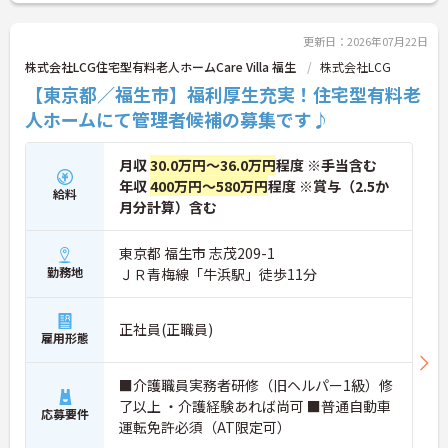
更新日：2026年07月22日
株式会社LCG住宅型有料老人ホームCare Villa 福生
株式会社LCG
【東京都／福生市】福利厚生充実！住宅型有料老
人ホームにて管理者候補の募集です♪
月収
30.0万円～36.0万円
程度 ※手当含む
年収
400万円～580万円
程度 ※賞与（2.5か
給料
月分計算）含む
東京都 福生市 志茂209-1
勤務地
ＪＲ青梅線「牛浜駅」徒歩11分
正社員(正職員)
雇用形態
■介護職員実務者研修（旧ヘルパー1級）修
了以上 ・介護経験あれば尚可 ■普通自動車
応募要件
運転免許必須（AT限定可）