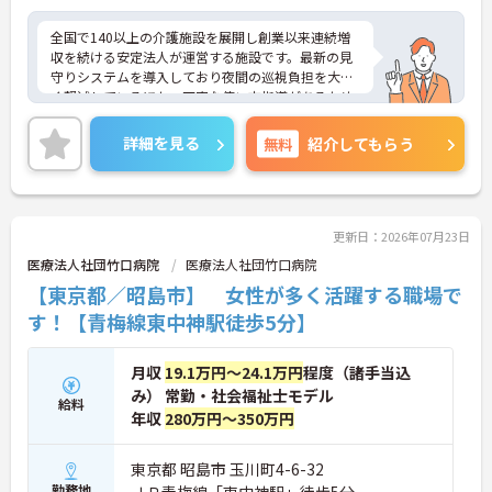
・資格取得に向けた研修や講習は勤務時間内で受講
全国で140以上の介護施設を展開し創業以来連続増
できる場合が多く、プライベートの負担を抑えなが
収を続ける安定法人が運営する施設です。最新の見
ら着実に専門性を高められます。
守りシステムを導入しており夜間の巡視負担を大き
く軽減しているほか、丁寧な使い方指導があるため
【リフレッシュ休暇17日や自由な身だしなみ規定
安心して業務を始められます。月平均残業10時間程
で、自分らしく無理なく続けられる体制です】
度、住宅手当や子供手当、1食300円の食事補助など
・年間107日の休日に加えて年間17日のリフレッシ
詳細を見る
無料
紹介してもらう
生活を支える福利厚生が大変充実しています。『ハ
ュ休暇が支給されるため、しっかりと休息を取りな
タラクエール2023』の認証も取得しており、資格取
がらオンオフのメリハリをつけて働けます。
得支援や職種別研修制度を通じて着実なキャリアア
・髪色やネイルなどが原則自由となっており、定年
ップを目指せます。有資格者の方がそのスキルを存
65歳・再雇用70歳までの継続雇用制度のもとで、ご
分に活かし、ご自身の生活も大切にしながら長期的
自身のスタイルを保ちながら末永く活躍できます。
更新日：2026年07月23日
に活躍できるおすすめの環境です。
医療法人社団竹口病院
医療法人社団竹口病院
【東京都／昭島市】 女性が多く活躍する職場で
★おすすめPOINT★
【安定した経営基盤とキャリア支援】
す！【青梅線東中神駅徒歩5分】
・全国140以上の施設を展開し連続増収を続ける安
定法人が運営しています
月収
19.1万円～24.1万円
程度（諸手当込
・資格取得支援や職種別研修制度があり有資格者の
スキルアップを応援しています
み） 常勤・社会福祉士モデル
給料
・昇格実績もあり頑張りがしっかり評価される風通
年収
280万円～350万円
しの良い環境です
【最新設備による負担軽減と働きやすさ】
東京都 昭島市 玉川町4-6-32
・最新の見守りシステム導入により夜勤時の巡視の
勤務地
ＪＲ青梅線「東中神駅」徒歩5分
手間を大きく軽減しています