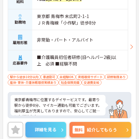
給料
東京都 青梅市 末広町2-1-1
勤務地
ＪＲ青梅線「小作駅」徒歩8分
非常勤・パート・アルバイト
雇用形態
■介護職員初任者研修(旧ヘルパー2級)以
応募要件
上 必須 ■経験不問
駅から徒歩10分以内
車通勤可
未経験OK
資格取得サポート
研修制度あり
産休･育休･介護休暇取得実績あり
社会保険完備
交通費支給
東京都青梅市に位置するデイサービスです。最寄り
駅から徒歩8分、マイカー通勤も可能でございます。
福利厚生が充実しておりますので、安心してご就業
いただけます。
週1日からのご勤務が可能ですので、ご自身の生活
スタイルに合わせて無理のない範囲で働いていただ
詳細を見る
無料
紹介してもらう
けます。
ご興味のある方には、面接対策ポイントなど、さら