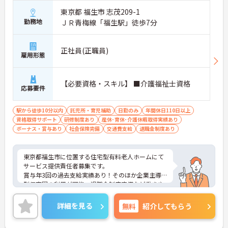
東京都 福生市 志茂209-1
勤務地
ＪＲ青梅線「福生駅」徒歩7分
正社員(正職員)
雇用形態
【必要資格・スキル】 ■介護福祉士資格
応募要件
駅から徒歩10分以内
託児所・育児補助
日勤のみ
年間休日110日以上
資格取得サポート
研修制度あり
産休･育休･介護休暇取得実績あり
ボーナス・賞与あり
社会保険完備
交通費支給
退職金制度あり
東京都福生市に位置する住宅型有料老人ホームにて
サービス提供責任者募集です。
賞与年3回の過去支給実績あり！そのほか企業主導
型保育園の利用が可能、退職金制度完備など働きや
すい環境が整えられています。
ご興味のある方には、面接対策ポイントなど、さら
詳細を見る
無料
紹介してもらう
に詳細をお話いたしますので、お気軽にご相談くだ
さい。