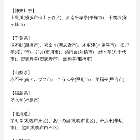
【神奈川県】
上星川(横浜市保土ヶ谷区)、湘南平塚亭(平塚市)、十間坂(茅
ヶ崎市)
【千葉県】
滝不動(船橋市)、喜楽々(習志野市)、木更津(木更津市)、松戸
亭(松戸市)、卯月(市川市)、薬円台(船橋市)、紗々亭(八千代
市)、習志野亭(習志野市)、船橋亭(船橋市)
【山梨県】
赤石亭(南アルプス市)、こうふ亭(甲府市)、笑福亭(甲府市)
【福島県】
湧水堂(福島市)
【北海道】
栄町亭(札幌市東区)、あいの里(札幌市北区)、帯広東(帯広
市)、北郷(札幌市白石区)