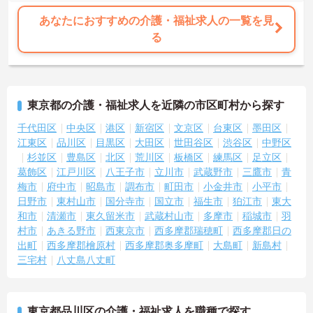
あなたにおすすめの介護・福祉求人の一覧を見
る
東京都の介護・福祉求人を近隣の市区町村から探す
千代田区
中央区
港区
新宿区
文京区
台東区
墨田区
江東区
品川区
目黒区
大田区
世田谷区
渋谷区
中野区
杉並区
豊島区
北区
荒川区
板橋区
練馬区
足立区
葛飾区
江戸川区
八王子市
立川市
武蔵野市
三鷹市
青
梅市
府中市
昭島市
調布市
町田市
小金井市
小平市
日野市
東村山市
国分寺市
国立市
福生市
狛江市
東大
和市
清瀬市
東久留米市
武蔵村山市
多摩市
稲城市
羽
村市
あきる野市
西東京市
西多摩郡瑞穂町
西多摩郡日の
出町
西多摩郡檜原村
西多摩郡奥多摩町
大島町
新島村
三宅村
八丈島八丈町
東京都品川区の介護・福祉求人を職種で探す