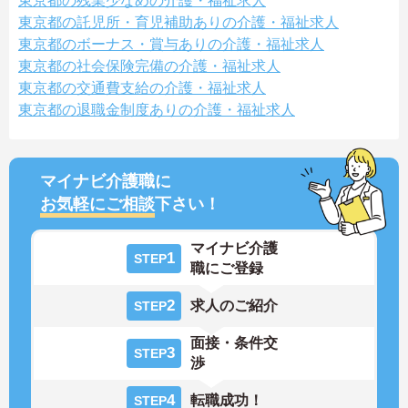
東京都の残業少なめの介護・福祉求人
東京都の託児所・育児補助ありの介護・福祉求人
東京都のボーナス・賞与ありの介護・福祉求人
東京都の社会保険完備の介護・福祉求人
東京都の交通費支給の介護・福祉求人
東京都の退職金制度ありの介護・福祉求人
マイナビ介護職に
お気軽にご相談
下さい！
マイナビ介護
1
STEP
職にご登録
2
求人のご紹介
STEP
面接・条件交
3
STEP
渉
4
転職成功！
STEP