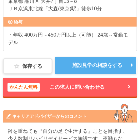
東京都
品川区 大井7丁目13－8
ＪＲ京浜東北線「大森(東京)駅」徒歩10分
給与
・年収 400万円～450万円以上（可能） 24歳～常勤モ
デル
施設見学の相談をする
保存する
かんたん無料
この求人に問い合わせる
キャリアアドバイザーからのコメント
齢を重ねても『自分の足で生活する』ことを目指す、
少人数制リハビリデイサービス施設です。夜勤もな