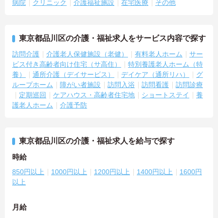
病院
クリニック
介護福祉施設
在宅医療
その他
東京都品川区の介護・福祉求人をサービス内容で探す
訪問介護
介護老人保健施設（老健）
有料老人ホーム
サー
ビス付き高齢者向け住宅（サ高住）
特別養護老人ホーム（特
養）
通所介護（デイサービス）
デイケア（通所リハ）
グ
ループホーム
障がい者施設
訪問入浴
訪問看護
訪問診療
定期巡回
ケアハウス・高齢者住宅地
ショートステイ
養
護老人ホーム
介護予防
東京都品川区の介護・福祉求人を給与で探す
時給
850円以上
1000円以上
1200円以上
1400円以上
1600円
以上
月給