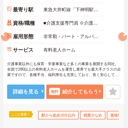
最寄り駅
東急大井町線「下神明駅」徒歩3分
資格/職種
■介護支援専門員 ※介護支援専門員経験のある方は尚可
雇用形態
非常勤・パート・アルバイト
サービス
有料老人ホーム
介護事業以外にも保育・学童事業など多くの事業を展開する同社。
全国で280以上の有料老人ホームを運営し業界でも最大手クラスの企
業ですので、各種手当、福利厚生も充実しており、長く安心して働
いていただける環境です。ご興味ある方には、面接対策ポイントな
ど、さらに詳細をお話しいたしますのでお気軽にご相談ください。
詳細を見る
紹介してもらう
無料
ここに注目！
あり
産休･育休･介護休暇取得実績あり
駅から徒歩10分以内
社会保険完備
残業少なめ
資格取得
交通費支