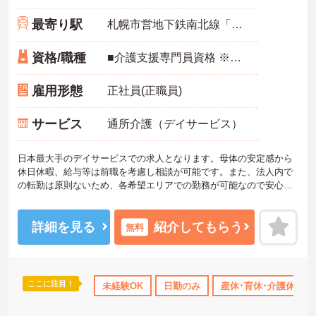
最寄り駅
札幌市営地下鉄南北線「麻生駅」徒歩15分
資格/職種
■介護支援専門員資格 ※未経験・ブランク可能
雇用形態
正社員(正職員)
サービス
通所介護（デイサービス）
日本最大手のデイサービスでの求人となります。母体の安定感から
休日休暇、給与等は前職を考慮し相談が可能です。また、法人内で
の転勤は原則ないため、各希望エリアでの勤務が可能なので安心し
て長く働いて頂けます。ご興味のある方はお気軽にお問い合わせ下
さいませ。
詳細を見る
紹介してもらう
無料
ここに注目！
未経験OK
日勤のみ
産休･育休･介護休暇取