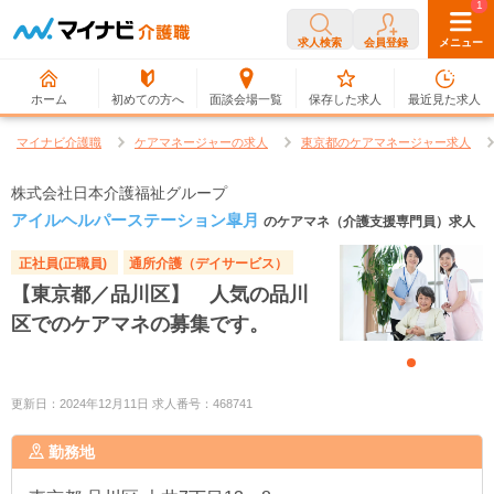
0
1
求人検索
会員登録
メニュー
ホーム
初めての方へ
面談会場一覧
保存した求人
最近見た求人
マイナビ介護職
ケアマネージャーの求人
東京都のケアマネージャー求人
株式会社日本介護福祉グループ
アイルヘルパーステーション皐月
のケアマネ（介護支援専門員）求人
正社員(正職員)
通所介護（デイサービス）
【東京都／品川区】 人気の品川
区でのケアマネの募集です。
更新日：2024年12月11日 求人番号：468741
勤務地