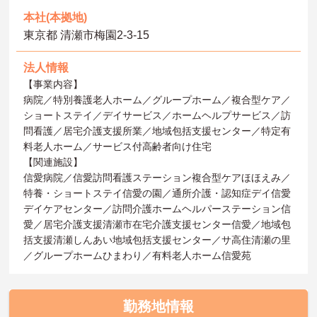
本社(本拠地)
東京都 清瀬市梅園2-3‐15
法人情報
【事業内容】
病院／特別養護老人ホーム／グループホーム／複合型ケア／
ショートステイ／デイサービス／ホームヘルプサービス／訪
問看護／居宅介護支援所業／地域包括支援センター／特定有
料老人ホーム／サービス付高齢者向け住宅
【関連施設】
信愛病院／信愛訪問看護ステーション複合型ケアほほえみ／
特養・ショートステイ信愛の園／通所介護・認知症デイ信愛
デイケアセンター／訪問介護ホームヘルパーステーション信
愛／居宅介護支援清瀬市在宅介護支援センター信愛／地域包
括支援清瀬しんあい地域包括支援センター／サ高住清瀬の里
／グループホームひまわり／有料老人ホーム信愛苑
勤務地情報