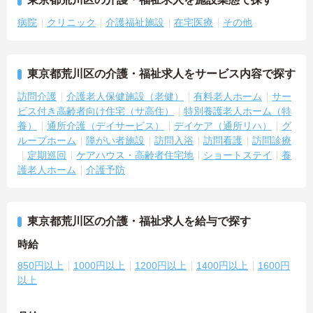
病院
クリニック
介護福祉施設
在宅医療
その他
東京都荒川区の介護・福祉求人をサービス内容で探す
訪問介護
介護老人保健施設（老健）
有料老人ホーム
サー
ビス付き高齢者向け住宅（サ高住）
特別養護老人ホーム（特
養）
通所介護（デイサービス）
デイケア（通所リハ）
グ
ループホーム
障がい者施設
訪問入浴
訪問看護
訪問診療
定期巡回
ケアハウス・高齢者住宅地
ショートステイ
養
護老人ホーム
介護予防
東京都荒川区の介護・福祉求人を給与で探す
時給
850円以上
1000円以上
1200円以上
1400円以上
1600円
以上