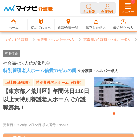
0
1
求人検索
会員登録
メニュー
ホーム
初めての方へ
面談会場一覧
保存した求人
最近見た求人
マイナビ介護職
介護職・ヘルパーの求人
東京都の介護職・ヘルパー求人
募集停止
社会福祉法人信愛報恩会
特別養護老人ホーム信愛のぞみの郷
の介護職・ヘルパー求人
正社員(正職員)
特別養護老人ホーム（特養）
【東京都／荒川区】年間休日110日
以上★特別養護老人ホームで介護
職募集！
更新日：2025年12月22日 求人番号：486471