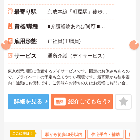
最寄り駅
京成本線「町屋駅」徒歩5分
資格/職種
■介護経験あれば尚可 ■普通自動車運転免許
雇用形態
正社員(正職員)
サービス
通所介護（デイサービス）
東京都荒川区に位置するデイサービスです。固定のお休みもあるの
で、プライベートの予定も立てやすい環境です。最寄駅から徒歩圏
内！通勤にも便利です。ご興味をお持ちの方はお気軽にお問い合わ
せください。
詳細を見る
紹介してもらう
無料
ここに注目！
OK
日勤のみ
資格取得サポート
駅から徒歩10分以内
研修制度あり
住宅手当・補助
産休･育休･
日勤