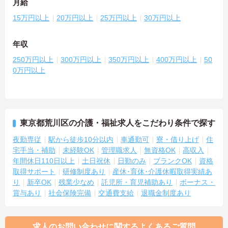
月給
15万円以上
20万円以上
25万円以上
30万円以上
年収
250万円以上
300万円以上
350万円以上
400万円以上
50
0万円以上
東京都荒川区の介護・福祉求人をこだわり条件で探す
夜勤専従
駅から徒歩10分以内
車通勤可
寮・借り上げ
住
宅手当・補助
未経験OK
管理職求人
無資格OK
高収入
年間休日110日以上
土日祝休
日勤のみ
ブランクOK
資格
取得サポート
研修制度あり
産休･育休･介護休暇取得実績あ
り
新卒OK
残業少なめ
託児所・育児補助あり
ボーナス・
賞与あり
社会保険完備
交通費支給
退職金制度あり
求人のお問い合わせに関するよくあるご質問