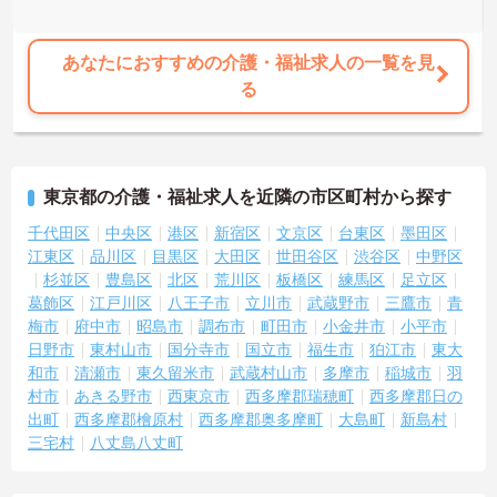
あなたにおすすめの介護・福祉求人の一覧を見
る
東京都の介護・福祉求人を近隣の市区町村から探す
千代田区
中央区
港区
新宿区
文京区
台東区
墨田区
江東区
品川区
目黒区
大田区
世田谷区
渋谷区
中野区
杉並区
豊島区
北区
荒川区
板橋区
練馬区
足立区
葛飾区
江戸川区
八王子市
立川市
武蔵野市
三鷹市
青
梅市
府中市
昭島市
調布市
町田市
小金井市
小平市
日野市
東村山市
国分寺市
国立市
福生市
狛江市
東大
和市
清瀬市
東久留米市
武蔵村山市
多摩市
稲城市
羽
村市
あきる野市
西東京市
西多摩郡瑞穂町
西多摩郡日の
出町
西多摩郡檜原村
西多摩郡奥多摩町
大島町
新島村
三宅村
八丈島八丈町