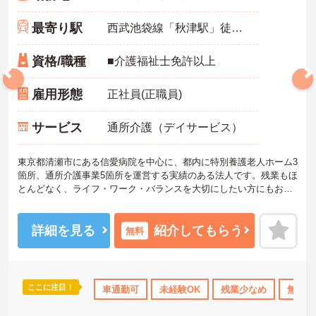
最寄り駅
西武池袋線「秋津駅」徒歩12分
資格/職種
■介護福祉士免許以上
雇用形態
正社員(正職員)
サービス
通所介護（デイサービス）
東京都清瀬市にある信愛病院を中心に、都内に特別養護老人ホーム3
箇所、通所介護事業5箇所を運営する実績のある法人です。残業もほ
とんどなく、ライフ・ワーク・バランスを大切にしたい方にもおす
すめです。資格があるけれど未経験、またはブランクのある方も充
実にOJTで安心して勤務できます。
年間休日110日以上で、お休みもしっかり取れる環境です。
詳細を見る
紹介してもらう
無料
また、マイカー通勤可能のため、通勤もらくらくです。
ご興味のある方は面接対策ポイントなどお話致しますのでお気軽に
お問い合わせください。
ここに注目！
助
無資格OK
資格取得サポート
車通勤可
未経験OK
研修制度あり
残業少なめ
産休･育休･
無資格