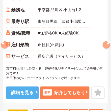
勤務地
東京都 品川区 小山台1-26-19
最寄り駅
東急目黒線「武蔵小山駅」徒歩4分
資格/職種
■無資格OK ■未経験OK
雇用形態
正社員(正職員)
サービス
通所介護（デイサービス）
東京都品川区に位置する、運動特化型デイサービスにて介護職の募
集です！
土日休みなのでワークライフバランスが叶います☆
また、駅から徒歩4分の立地なので、通勤らくらくです♪
ご興味のある方には、面接対策ポイントなど、さらに詳細をお話し
いたしますのでお気軽にご相談ください！
詳細を見る
紹介してもらう
無料