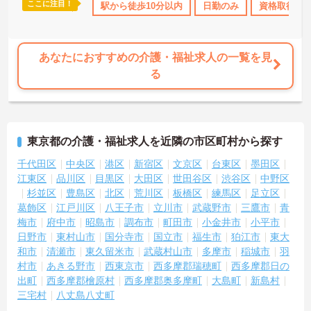
ここに注目！
険完備
駅から徒歩10分以内
日勤のみ
資格取得サ
あなたにおすすめの介護・福祉求人の一覧を見
る
東京都の介護・福祉求人を近隣の市区町村から探す
千代田区
中央区
港区
新宿区
文京区
台東区
墨田区
江東区
品川区
目黒区
大田区
世田谷区
渋谷区
中野区
杉並区
豊島区
北区
荒川区
板橋区
練馬区
足立区
葛飾区
江戸川区
八王子市
立川市
武蔵野市
三鷹市
青
梅市
府中市
昭島市
調布市
町田市
小金井市
小平市
日野市
東村山市
国分寺市
国立市
福生市
狛江市
東大
和市
清瀬市
東久留米市
武蔵村山市
多摩市
稲城市
羽
村市
あきる野市
西東京市
西多摩郡瑞穂町
西多摩郡日の
出町
西多摩郡檜原村
西多摩郡奥多摩町
大島町
新島村
三宅村
八丈島八丈町