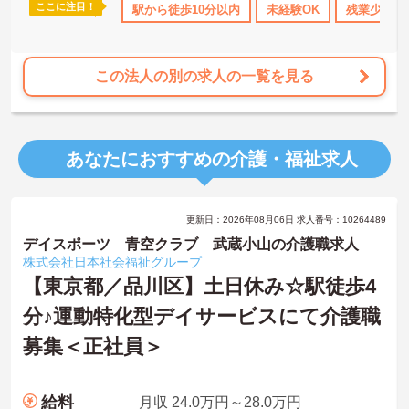
ここに注目！
休日110日以上
資格取得サポート
駅から徒歩10分以内
研修制度あり
未経験OK
産休･育休･介
残業少なめ
この法人の別の求人の一覧を見る
あなたにおすすめの介護・福祉求人
更新日：2026年08月06日 求人番号：10264489
デイスポーツ 青空クラブ 武蔵小山の介護職求人
株式会社日本社会福祉グループ
【東京都／品川区】土日休み☆駅徒歩4
分♪運動特化型デイサービスにて介護職
募集＜正社員＞
給料
月収 24.0万円～28.0万円