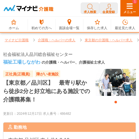
0
1
求人検索
会員登録
メニュー
ホーム
初めての方へ
面談会場一覧
保存した求人
最近見た求人
マイナビ介護職
介護職・ヘルパーの求人
東京都の介護職・ヘルパー求人
社会福祉法人品川総合福祉センター
福祉工場しながわ
の介護職・ヘルパー、介護福祉士求人
正社員(正職員)
障がい者施設
【東京都／品川区】 最寄り駅か
ら徒歩2分と好立地にある施設での
介護職募集！
更新日：2024年12月17日 求人番号：486482
勤務地