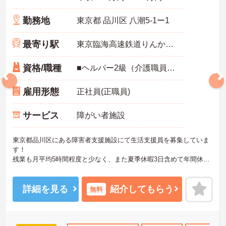
勤務地
東京都 品川区 八潮5-1ー1
最寄り駅
東京臨海高速鉄道りんかい線「品川シーサイド駅」徒歩10分
資格/職種
■ヘルパー2級（介護職員初任者研修）以上 ■経験不問（福祉施設経験あればなお可）
雇用形態
正社員(正職員)
サービス
障がい者施設
東京都品川区にある障害者支援施設にて生活支援員を募集していま
す！
残業も月平均5時間程度と少なく、また夏季休暇3日含めて年間休日
が120日もあるため、私生活を大切にしながら働きたい方にもおすす
めの職場です。
ご興味ある方には、面接対策ポイントなど、詳細をお話しいたしま
詳細を見る
紹介してもらう
無料
すのでお気軽にご相談ください。