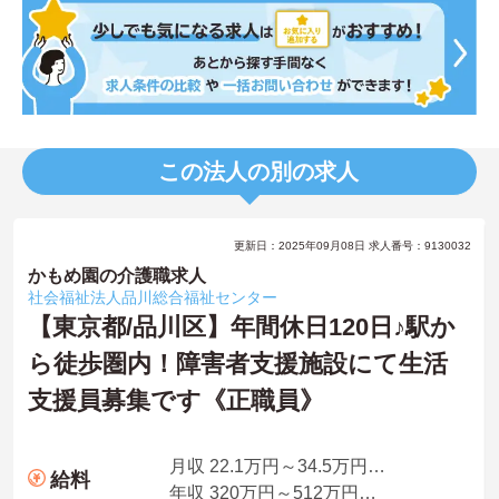
この法人の別の求人
更新日：2025年09月08日 求人番号：9130032
かもめ園の介護職求人
社会福祉法人品川総合福祉センター
【東京都/品川区】年間休日120日♪駅か
ら徒歩圏内！障害者支援施設にて生活
支援員募集です《正職員》
月収 22.1万円～34.5万円程度 ※処遇改善手当、特例処遇改善手当、夜勤手当5回分込
給料
年収 320万円～512万円程度 ※賞与3.45ヶ月分込み