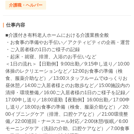
介護職・ヘルパー
仕事内容
■介護付き有料老人ホームにおける介護業務全般
・お食事の準備やお手伝い／アクティビティの企画・運営
・ご入居者様の1日のご様子の記録
・起床・就寝、排泄、入浴のお手伝いなど
＜1日の流れ＞【日勤例】9:00出勤／9:15申し送り／10:00
体操のレクリエーションなど／12:00お食事の準備（検
食、服薬介助など）／13:00スタッフルームでゆっくりお
昼休憩／14:00ご入居者様とのお散歩など／15:00施設内の
清掃・環境整備／16:00ご入居者様の1日のご様子を記録／
17:00申し送り／18:00退勤【夜勤例】16:00出勤／17:00申
し送り／18:00お食事の準備（検食、服薬介助など）／20:
00イブニングケア（排泄、口腔ケアなど）／21:00環境整
備／22:00巡回・ナースコール対応／2:00休憩/仮眠／6:00
モーニングケア（洗顔の介助、口腔ケアなど）／7:00食事