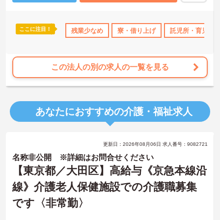
ご興味のある方には、面接対策ポイント等、さらに詳細をお話しし
ますのでお気軽にご相談ください！
ここに注目！
なめ
寮・借り上げ
残業少なめ
託児所・育児補助
寮・借り上げ
無資格OK
託児所・育児補
年間休日11
この法人の別の求人の一覧を見る
あなたにおすすめの介護・福祉求人
更新日：2026年08月06日 求人番号：9082721
名称非公開 ※詳細はお問合せください
【東京都／大田区】高給与《京急本線沿
線》介護老人保健施設での介護職募集
です〈非常勤〉