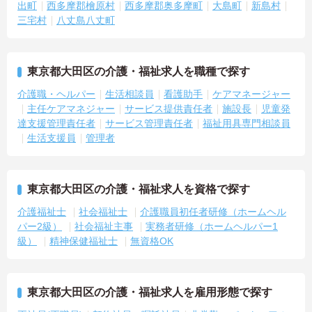
出町
西多摩郡檜原村
西多摩郡奥多摩町
大島町
新島村
三宅村
八丈島八丈町
東京都大田区の介護・福祉求人を職種で探す
介護職・ヘルパー
生活相談員
看護助手
ケアマネージャー
主任ケアマネジャー
サービス提供責任者
施設長
児童発
達支援管理責任者
サービス管理責任者
福祉用具専門相談員
生活支援員
管理者
東京都大田区の介護・福祉求人を資格で探す
介護福祉士
社会福祉士
介護職員初任者研修（ホームヘル
パー2級）
社会福祉主事
実務者研修（ホームヘルパー1
級）
精神保健福祉士
無資格OK
東京都大田区の介護・福祉求人を雇用形態で探す