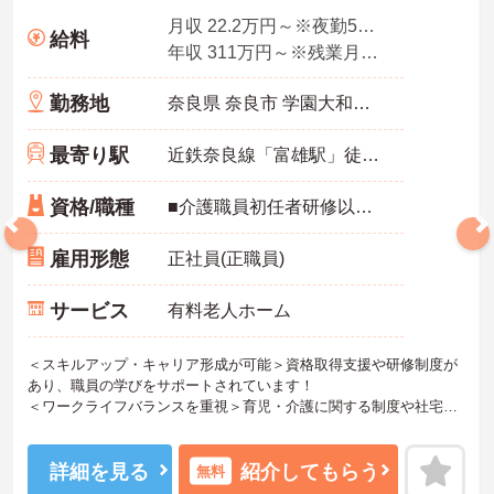
月収 22.2万円～※夜勤5回想定
給料
年収 311万円～※残業月10時間、夜勤平均5回、各種手当・賞与を含んだ例です
勤務地
奈良県 奈良市 学園大和町5-748-1
最寄り駅
近鉄奈良線「富雄駅」徒歩12分
資格/職種
■介護職員初任者研修以上 ※無資格の方も応募可（資格支援制度あり）
雇用形態
正社員(正職員)
サービス
有料老人ホーム
＜スキルアップ・キャリア形成が可能＞資格取得支援や研修制度が
あり、職員の学びをサポートされています！
＜ワークライフバランスを重視＞育児・介護に関する制度や社宅制
度、各種手当など、長く安心して働きやすい環境が整っています。
＜寄り添ったケアの実施＞利用者さまに深く寄り添ったサービスの
提供を目指し、職員の専門性を高めるような人材育成にも注力され
詳細を見る
紹介してもらう
無料
ています。