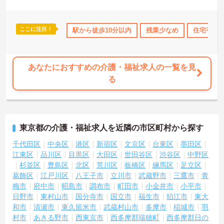
ご興味のある方には、面接対策ポイントなど、さらに詳細をお話し
いたしますのでお気軽にご相談ください。
ここに注目！
なめ
無資格OK
資格取得サポート
駅から徒歩10分以内
研修制度あり
残業少なめ
産休･育休
住宅手当
あなたにおすすめの介護・福祉求人の一覧を見
る
東京都の介護・福祉求人を近隣の市区町村から探す
千代田区
中央区
港区
新宿区
文京区
台東区
墨田区
江東区
品川区
目黒区
大田区
世田谷区
渋谷区
中野区
杉並区
豊島区
北区
荒川区
板橋区
練馬区
足立区
葛飾区
江戸川区
八王子市
立川市
武蔵野市
三鷹市
青
梅市
府中市
昭島市
調布市
町田市
小金井市
小平市
日野市
東村山市
国分寺市
国立市
福生市
狛江市
東大
和市
清瀬市
東久留米市
武蔵村山市
多摩市
稲城市
羽
村市
あきる野市
西東京市
西多摩郡瑞穂町
西多摩郡日の