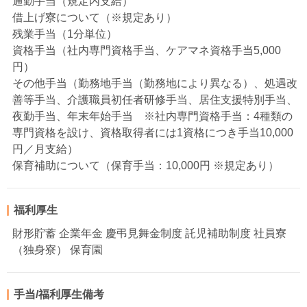
通勤手当（規定内支給）
借上げ寮について（※規定あり）
残業手当（1分単位）
資格手当（社内専門資格手当、ケアマネ資格手当5,000
円）
その他手当（勤務地手当（勤務地により異なる）、処遇改
善等手当、介護職員初任者研修手当、居住支援特別手当、
夜勤手当、年末年始手当 ※社内専門資格手当：4種類の
専門資格を設け、資格取得者には1資格につき手当10,000
円／月支給）
保育補助について（保育手当：10,000円 ※規定あり）
福利厚生
財形貯蓄 企業年金 慶弔見舞金制度 託児補助制度 社員寮
（独身寮） 保育園
手当/福利厚生備考