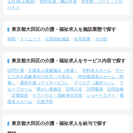
正社員(正職員)
契約社員・嘱託社員
非常勤・パート・アル
バイト
東京都大田区の介護・福祉求人を施設業態で探す
病院
クリニック
介護福祉施設
在宅医療
その他
東京都大田区の介護・福祉求人をサービス内容で探す
訪問介護
介護老人保健施設（老健）
有料老人ホーム
サー
ビス付き高齢者向け住宅（サ高住）
特別養護老人ホーム（特
養）
通所介護（デイサービス）
デイケア（通所リハ）
グ
ループホーム
障がい者施設
訪問入浴
訪問看護
訪問診療
定期巡回
ケアハウス・高齢者住宅地
ショートステイ
養
護老人ホーム
介護予防
東京都大田区の介護・福祉求人を給与で探す