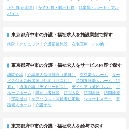
正社員(正職員)
契約社員・嘱託社員
非常勤・パート・アル
バイト
東京都府中市の介護・福祉求人を施設業態で探す
病院
クリニック
介護福祉施設
在宅医療
その他
東京都府中市の介護・福祉求人をサービス内容で探す
訪問介護
介護老人保健施設（老健）
有料老人ホーム
サー
ビス付き高齢者向け住宅（サ高住）
特別養護老人ホーム（特
養）
通所介護（デイサービス）
デイケア（通所リハ）
グ
ループホーム
障がい者施設
訪問入浴
訪問看護
訪問診療
定期巡回
ケアハウス・高齢者住宅地
ショートステイ
養
護老人ホーム
介護予防
東京都府中市の介護・福祉求人を給与で探す