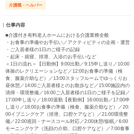
介護職・ヘルパー
仕事内容
■介護付き有料老人ホームにおける介護業務全般
・お食事の準備やお手伝い／アクティビティの企画・運営
・ご入居者様の1日のご様子の記録
・起床・就寝、排泄、入浴のお手伝いなど
＜1日の流れ＞【日勤例】9:00出勤／9:15申し送り／10:00
体操のレクリエーションなど／12:00お食事の準備（検
食、服薬介助など）／13:00スタッフルームでゆっくりお
昼休憩／14:00ご入居者様とのお散歩など／15:00施設内の
清掃・環境整備／16:00ご入居者様の1日のご様子を記録／
17:00申し送り／18:00退勤【夜勤例】16:00出勤／17:00申
し送り／18:00お食事の準備（検食、服薬介助など）／20:
00イブニングケア（排泄、口腔ケアなど）／21:00環境整
備／22:00巡回・ナースコール対応／2:00休憩/仮眠／6:00
モーニングケア（洗顔の介助、口腔ケアなど）／7:00食事