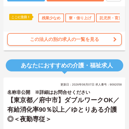
ご興味のある方には、面接対策ポイント等、さらに詳細をお話しし
ますのでお気軽にご相談ください！
ここに注目！
なめ
寮・借り上げ
残業少なめ
託児所・育児補助
寮・借り上げ
無資格OK
託児所・育児補
年間休日11
この法人の別の求人の一覧を見る
あなたにおすすめの介護・福祉求人
更新日：2026年08月07日 求人番号：9092058
名称非公開 ※詳細はお問合せください
【東京都／府中市】ダブルワークOK／
有給消化率90％以上／ゆとりある介護
◎＜夜勤専従＞