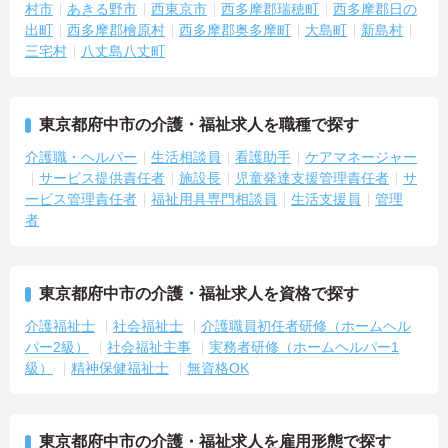
村市
あきる野市
西東京市
西多摩郡瑞穂町
西多摩郡日の
出町
西多摩郡檜原村
西多摩郡奥多摩町
大島町
新島村
三宅村
八丈島八丈町
東京都府中市の介護・福祉求人を職種で探す
介護職・ヘルパー
生活相談員
看護助手
ケアマネージャー
サービス提供責任者
施設長
児童発達支援管理責任者
サ
ービス管理責任者
福祉用具専門相談員
生活支援員
管理
者
東京都府中市の介護・福祉求人を資格で探す
介護福祉士
社会福祉士
介護職員初任者研修（ホームヘル
パー2級）
社会福祉主事
実務者研修（ホームヘルパー1
級）
精神保健福祉士
無資格OK
東京都府中市の介護・福祉求人を雇用形態で探す