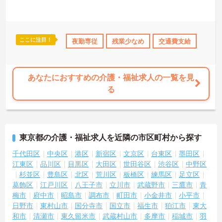
ここに注目！
み
資格取得サポート
夜勤専従
研修制度あり
残業少なめ
ボーナス・賞与あり
交通費支給
社会
あなたにおすすめの介護・福祉求人の一覧を見
る
東京都の介護・福祉求人を近隣の市区町村から探す
千代田区
中央区
港区
新宿区
文京区
台東区
墨田区
江東区
品川区
目黒区
大田区
世田谷区
渋谷区
中野区
杉並区
豊島区
北区
荒川区
板橋区
練馬区
足立区
葛飾区
江戸川区
八王子市
立川市
武蔵野市
三鷹市
青
梅市
府中市
昭島市
調布市
町田市
小金井市
小平市
日野市
東村山市
国分寺市
国立市
福生市
狛江市
東大
和市
清瀬市
東久留米市
武蔵村山市
多摩市
稲城市
羽