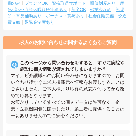
勤のみ
ブランクOK
資格取得サポート
研修制度あり
産
休･育休･介護休暇取得実績あり
新卒OK
残業少なめ
託児
所・育児補助あり
ボーナス・賞与あり
社会保険完備
交通
費支給
退職金制度あり
求人のお問い合わせに関するよくあるご質問
このページから問い合わせをすると、すぐに病院や
施設に個人情報が渡されてしまいますか？
マイナビ介護職へのお問い合わせになりますので、お問
い合わせ後すぐに求人掲載元へ情報をお渡しすることは
ございません。ご本人様より応募の意志を伺ってから改
めて応募となります。
お預かりしているすべての個人データは許可なく、企
業・医療機関側に開示したり、第三者に提供することは
一切ありませんのでご安心ください。