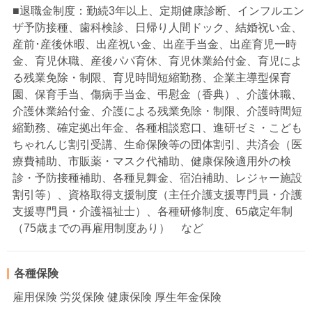
■退職金制度：勤続3年以上、定期健康診断、インフルエン
ザ予防接種、歯科検診、日帰り人間ドック、結婚祝い金、
産前･産後休暇、出産祝い金、出産手当金、出産育児一時
金、育児休職、産後パパ育休、育児休業給付金、育児によ
る残業免除・制限、育児時間短縮勤務、企業主導型保育
園、保育手当、傷病手当金、弔慰金（香典）、介護休職、
介護休業給付金、介護による残業免除・制限、介護時間短
縮勤務、確定拠出年金、各種相談窓口、進研ゼミ・こども
ちゃれんじ割引受講、生命保険等の団体割引、共済会（医
療費補助、市販薬・マスク代補助、健康保険適用外の検
診・予防接種補助、各種見舞金、宿泊補助、レジャー施設
割引等）、資格取得支援制度（主任介護支援専門員・介護
支援専門員・介護福祉士）、各種研修制度、65歳定年制
（75歳までの再雇用制度あり） など
各種保険
雇用保険 労災保険 健康保険 厚生年金保険