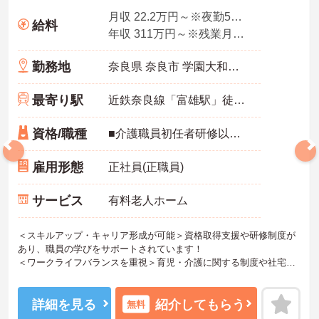
月収 22.2万円～※夜勤5回想定
給料
年収 311万円～※残業月10時間、夜勤平均5回、各種手当・賞与を含んだ例です
勤務地
奈良県 奈良市 学園大和町5-748-1
最寄り駅
近鉄奈良線「富雄駅」徒歩12分
資格/職種
■介護職員初任者研修以上 ※無資格の方も応募可（資格支援制度あり）
雇用形態
正社員(正職員)
サービス
有料老人ホーム
＜スキルアップ・キャリア形成が可能＞資格取得支援や研修制度が
あり、職員の学びをサポートされています！
＜ワークライフバランスを重視＞育児・介護に関する制度や社宅制
度、各種手当など、長く安心して働きやすい環境が整っています。
＜寄り添ったケアの実施＞利用者さまに深く寄り添ったサービスの
提供を目指し、職員の専門性を高めるような人材育成にも注力され
詳細を見る
紹介してもらう
無料
ています。