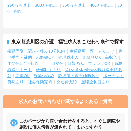
250万円以上
300万円以上
350万円以上
400万円以上
50
0万円以上
東京都荒川区の介護・福祉求人をこだわり条件で探す
夜勤専従
駅から徒歩10分以内
車通勤可
寮・借り上げ
住
宅手当・補助
未経験OK
管理職求人
無資格OK
高収入
年間休日110日以上
土日祝休
日勤のみ
ブランクOK
資格
取得サポート
研修制度あり
産休･育休･介護休暇取得実績あ
り
新卒OK
残業少なめ
託児所・育児補助あり
ボーナス・
賞与あり
社会保険完備
交通費支給
退職金制度あり
求人のお問い合わせに関するよくあるご質問
このページから問い合わせをすると、すぐに病院や
施設に個人情報が渡されてしまいますか？