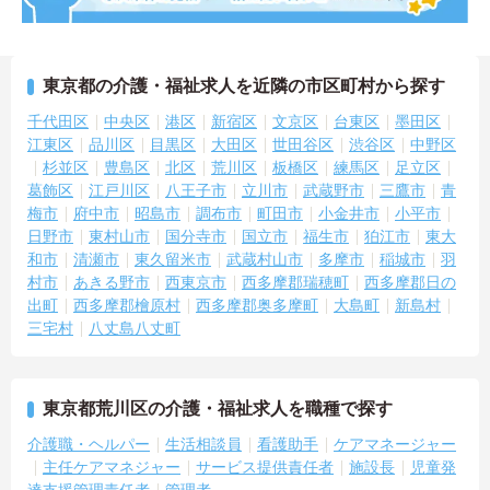
東京都の介護・福祉求人を近隣の市区町村から探す
千代田区
中央区
港区
新宿区
文京区
台東区
墨田区
江東区
品川区
目黒区
大田区
世田谷区
渋谷区
中野区
杉並区
豊島区
北区
荒川区
板橋区
練馬区
足立区
葛飾区
江戸川区
八王子市
立川市
武蔵野市
三鷹市
青
梅市
府中市
昭島市
調布市
町田市
小金井市
小平市
日野市
東村山市
国分寺市
国立市
福生市
狛江市
東大
和市
清瀬市
東久留米市
武蔵村山市
多摩市
稲城市
羽
村市
あきる野市
西東京市
西多摩郡瑞穂町
西多摩郡日の
出町
西多摩郡檜原村
西多摩郡奥多摩町
大島町
新島村
三宅村
八丈島八丈町
東京都荒川区の介護・福祉求人を職種で探す
介護職・ヘルパー
生活相談員
看護助手
ケアマネージャー
主任ケアマネジャー
サービス提供責任者
施設長
児童発