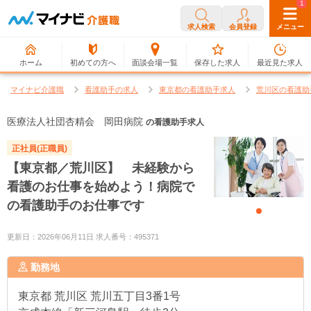
0
1
求人検索
会員登録
メニュー
ホーム
初めての方へ
面談会場一覧
保存した求人
最近見た求人
マイナビ介護職
看護助手の求人
東京都の看護助手求人
荒川区の看護助
医療法人社団杏精会 岡田病院
の看護助手求人
正社員(正職員)
【東京都／荒川区】 未経験から
看護のお仕事を始めよう！病院で
の看護助手のお仕事です
更新日：2026年06月11日 求人番号：495371
勤務地
東京都
荒川区 荒川五丁目3番1号