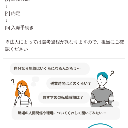
↓
[4] 内定
↓
[5] 入職手続き
※法人によっては選考過程が異なりますので、担当にご確
認ください