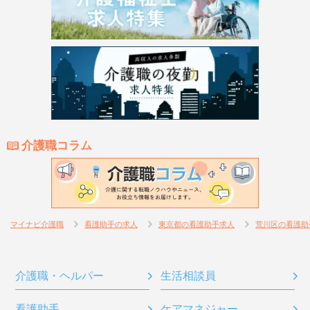
介護職コラム
マイナビ介護職
看護助手の求人
東京都の看護助手求人
荒川区の看護助
介護職・ヘルパー
生活相談員
看護助手
ケアマネジャー