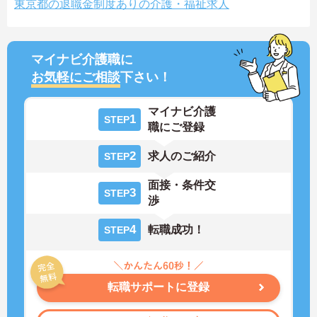
東京都の退職金制度ありの介護・福祉求人
マイナビ介護職に
お気軽にご相談
下さい！
マイナビ介護
1
STEP
職にご登録
2
求人のご紹介
STEP
面接・条件交
3
STEP
渉
4
転職成功！
STEP
転職サポートに登録