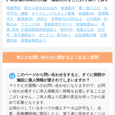
夜勤専従
駅から徒歩10分以内
車通勤可
寮・借り上げ
住
宅手当・補助
オープニングスタッフ募集
未経験OK
管理職
求人
無資格OK
高収入
年間休日110日以上
土日祝休
日
勤のみ
ブランクOK
資格取得サポート
研修制度あり
産
休･育休･介護休暇取得実績あり
新卒OK
残業少なめ
託児
所・育児補助あり
ボーナス・賞与あり
社会保険完備
交通
費支給
退職金制度あり
求人のお問い合わせに関するよくあるご質問
このページから問い合わせをすると、すぐに病院や
施設に個人情報が渡されてしまいますか？
マイナビ介護職へのお問い合わせになりますので、お問
い合わせ後すぐに求人掲載元へ情報をお渡しすることは
ございません。ご本人様より応募の意志を伺ってから改
めて応募となります。
お預かりしているすべての個人データは許可なく、企
業・医療機関側に開示したり、第三者に提供することは