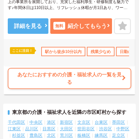
上の事業所を展開しており、充実した福利厚生・研修制度も魅力で
す♪年間休日は110日以上、リフレッシュ休暇が月1日あり、ワーク
ライフバランスを重視される方にもおすすめです。ご興味のある方
には、面接対策ポイントなど、さらに詳細をお話しいたしますので
お気軽にご相談ください！
詳細を見る
紹介してもらう
無料
ここに注目！
なめ
託児所・育児補助
駅から徒歩10分以内
無資格OK
日勤のみ
残業少なめ
年間休日110日
日勤のみ
あなたにおすすめの介護・福祉求人の一覧を見
る
東京都の介護・福祉求人を近隣の市区町村から探す
千代田区
中央区
港区
新宿区
文京区
台東区
墨田区
江東区
品川区
目黒区
大田区
世田谷区
渋谷区
中野区
杉並区
豊島区
北区
荒川区
板橋区
練馬区
足立区