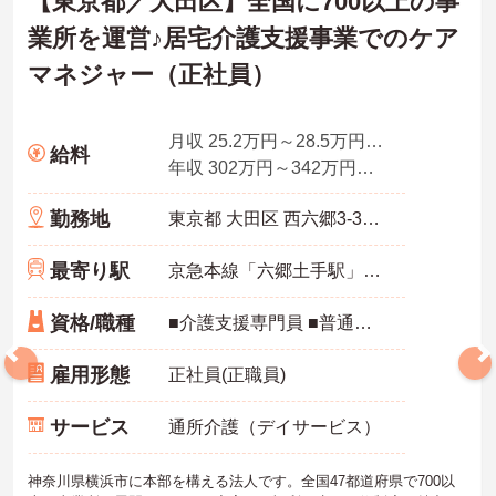
【東京都／大田区】全国に700以上の事
業所を運営♪居宅介護支援事業でのケア
マネジャー（正社員）
月収 25.2万円～28.5万円程度（諸手当込み）
給料
年収 302万円～342万円程度（別途賞与付与）
勤務地
東京都 大田区 西六郷3-31-12
最寄り駅
京急本線「六郷土手駅」徒歩9分
資格/職種
■介護支援専門員 ■普通自動車運転免許(AT限定可) 歓迎
雇用形態
正社員(正職員)
サービス
通所介護（デイサービス）
神奈川県横浜市に本部を構える法人です。全国47都道府県で700以