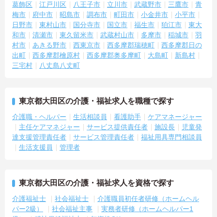
葛飾区
江戸川区
八王子市
立川市
武蔵野市
三鷹市
青
梅市
府中市
昭島市
調布市
町田市
小金井市
小平市
日野市
東村山市
国分寺市
国立市
福生市
狛江市
東大
和市
清瀬市
東久留米市
武蔵村山市
多摩市
稲城市
羽
村市
あきる野市
西東京市
西多摩郡瑞穂町
西多摩郡日の
出町
西多摩郡檜原村
西多摩郡奥多摩町
大島町
新島村
三宅村
八丈島八丈町
東京都大田区の介護・福祉求人を職種で探す
介護職・ヘルパー
生活相談員
看護助手
ケアマネージャー
主任ケアマネジャー
サービス提供責任者
施設長
児童発
達支援管理責任者
サービス管理責任者
福祉用具専門相談員
生活支援員
管理者
東京都大田区の介護・福祉求人を資格で探す
介護福祉士
社会福祉士
介護職員初任者研修（ホームヘル
パー2級）
社会福祉主事
実務者研修（ホームヘルパー1