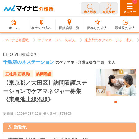
0
1
求人検索
会員登録
メニュー
ホーム
初めての方へ
面談会場一覧
保存した求人
最近見た求人
マイナビ介護職
ケアマネージャーの求人
東京都のケアマネージャー求人
LE.O.VE 株式会社
千鳥鵜の木ステーション
のケアマネ（介護支援専門員）求人
正社員(正職員)
訪問看護
【東京都／大田区】訪問看護ステ
ーションでケアマネジャー募集
《東急池上線沿線》
更新日：2026年03月17日 求人番号：578593
勤務地