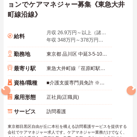
ョンでケアマネジャー募集《東急大井
町線沿線》
月収 26.9万円～以上（諸手当込み）
給料
年収 348万円～378万円程度（諸手当込み）
勤務地
東京都 品川区 中延3-5-10 第2宏和ハイム 205号室
最寄り駅
東急大井町線「荏原町駅」徒歩8分
資格/職種
■介護支援専門員免許 ※経験1年以上
雇用形態
正社員(正職員)
サービス
訪問看護
東京都目黒区自由が丘に本社を構える訪問看護サービスを提供する
会社でケアマネジャー求人です。ケアマネジャー業務だけでなく、