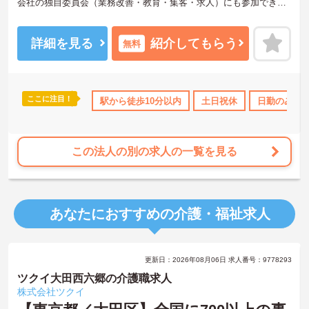
会社の独自委員会（業務改善・教育・集客・求人）にも参加でき幅
広く活躍できる環境です。土日祝日は固定でお休みとなりますので
プライベートと両立しやすいです。
ご興味を持たれた方は面接対策ポイントや求人の詳細などお話しい
詳細を見る
紹介してもらう
無料
たしますのでお気軽にお問い合わせ下さい。
ここに注目！
み
年間休日110日以上
駅から徒歩10分以内
研修制度あり
高収入
土日祝休
社会保険完備
日勤のみ
この法人の別の求人の一覧を見る
あなたにおすすめの介護・福祉求人
更新日：2026年08月06日 求人番号：9778293
ツクイ大田西六郷の介護職求人
株式会社ツクイ