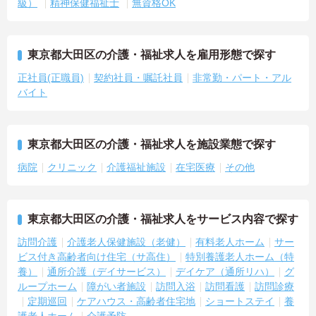
級）
精神保健福祉士
無資格OK
東京都大田区の介護・福祉求人を雇用形態で探す
正社員(正職員)
契約社員・嘱託社員
非常勤・パート・アル
バイト
東京都大田区の介護・福祉求人を施設業態で探す
病院
クリニック
介護福祉施設
在宅医療
その他
東京都大田区の介護・福祉求人をサービス内容で探す
訪問介護
介護老人保健施設（老健）
有料老人ホーム
サー
ビス付き高齢者向け住宅（サ高住）
特別養護老人ホーム（特
養）
通所介護（デイサービス）
デイケア（通所リハ）
グ
ループホーム
障がい者施設
訪問入浴
訪問看護
訪問診療
定期巡回
ケアハウス・高齢者住宅地
ショートステイ
養
護老人ホーム
介護予防