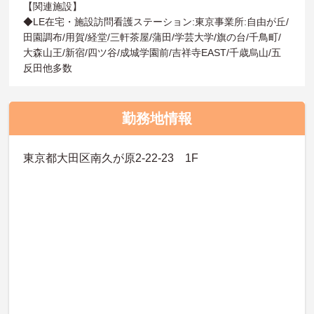
【関連施設】
◆LE在宅・施設訪問看護ステーション:東京事業所:自由が丘/
田園調布/用賀/経堂/三軒茶屋/蒲田/学芸大学/旗の台/千鳥町/
大森山王/新宿/四ツ谷/成城学園前/吉祥寺EAST/千歳烏山/五
反田他多数
勤務地情報
東京都大田区南久が原2-22-23 1F