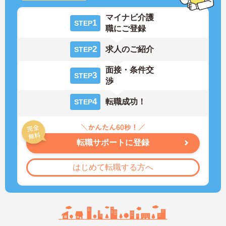
マイナビ介護
1
STEP
職にご登録
2
求人のご紹介
STEP
面接・条件交
3
STEP
渉
4
転職成功！
STEP
転職サポートに登録
はじめて転職する方へ