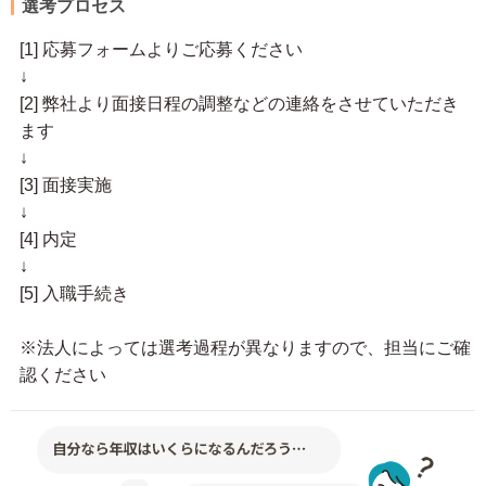
選考プロセス
[1] 応募フォームよりご応募ください
↓
[2] 弊社より面接日程の調整などの連絡をさせていただき
ます
↓
[3] 面接実施
↓
[4] 内定
↓
[5] 入職手続き
※法人によっては選考過程が異なりますので、担当にご確
認ください