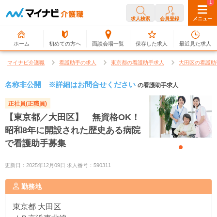
0
1
求人検索
会員登録
メニュー
ホーム
初めての方へ
面談会場一覧
保存した求人
最近見た求人
マイナビ介護職
看護助手の求人
東京都の看護助手求人
大田区の看護助
名称非公開 ※詳細はお問合せください
の看護助手求人
正社員(正職員)
【東京都／大田区】 無資格OK！
昭和8年に開設された歴史ある病院
で看護助手募集
更新日：2025年12月09日 求人番号：590311
勤務地
東京都
大田区