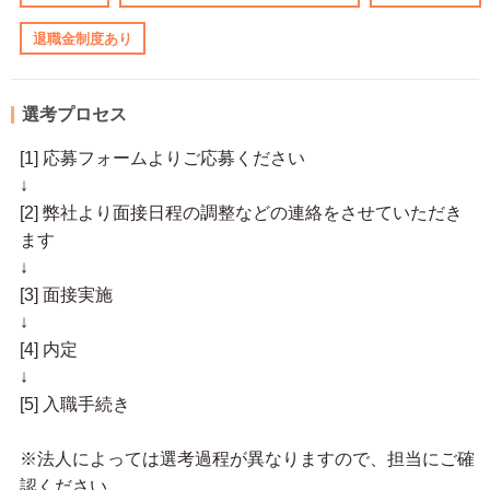
退職金制度あり
選考プロセス
[1] 応募フォームよりご応募ください
↓
[2] 弊社より面接日程の調整などの連絡をさせていただき
ます
↓
[3] 面接実施
↓
[4] 内定
↓
[5] 入職手続き
※法人によっては選考過程が異なりますので、担当にご確
認ください