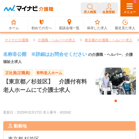
0
1
求人検索
会員登録
メニュー
ホーム
初めての方へ
面談会場一覧
保存した求人
最近見た求人
マイナビ介護職
介護職・ヘルパーの求人
東京都の介護職・ヘルパー求人
名称非公開 ※詳細はお問合せください
の介護職・ヘルパー、介護
福祉士求人
正社員(正職員)
有料老人ホーム
【東京都／杉並区】 介護付有料
老人ホームにて介護士求人
更新日：2025年02月27日 求人番号：602692
勤務地
東京都
杉並区