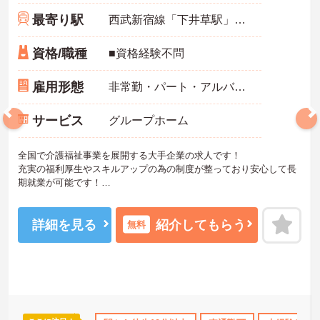
最寄り駅
西武新宿線「下井草駅」徒歩5分
資格/職種
■資格経験不問
雇用形態
非常勤・パート・アルバイト
サービス
グループホーム
全国で介護福祉事業を展開する大手企業の求人です！
充実の福利厚生やスキルアップの為の制度が整っており安心して長
期就業が可能です！
ご興味ある方には、面接のポイントなど、さらに詳細をお話致しま
すのでお気軽にご相談ください。
詳細を見る
紹介してもらう
無料