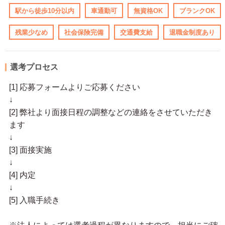
駅から徒歩10分以内
車通勤可
無資格OK
ブランクOK
残業少なめ
社会保険完備
交通費支給
退職金制度あり
選考プロセス
[1] 応募フォームよりご応募ください
↓
[2] 弊社より面接日程の調整などの連絡をさせていただき
ます
↓
[3] 面接実施
↓
[4] 内定
↓
[5] 入職手続き