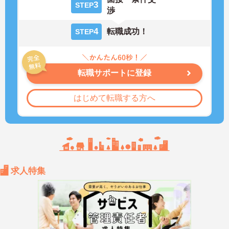
3
STEP
渉
4
転職成功！
STEP
転職サポートに登録
はじめて転職する方へ
求人特集