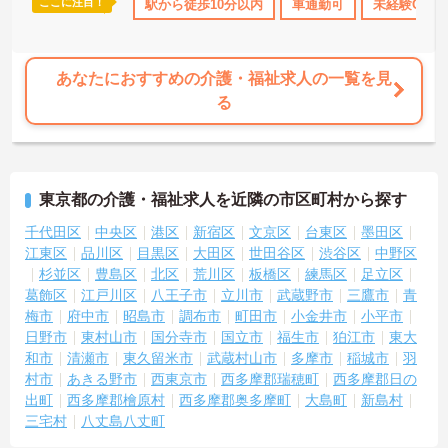
ここに注目！
育休･介護休暇取得実績あり
駅から徒歩10分以内
社会保険完備
車通勤可
交通費支給
未経験OK
あなたにおすすめの介護・福祉求人の一覧を見
る
東京都の介護・福祉求人を近隣の市区町村から探す
千代田区
中央区
港区
新宿区
文京区
台東区
墨田区
江東区
品川区
目黒区
大田区
世田谷区
渋谷区
中野区
杉並区
豊島区
北区
荒川区
板橋区
練馬区
足立区
葛飾区
江戸川区
八王子市
立川市
武蔵野市
三鷹市
青
梅市
府中市
昭島市
調布市
町田市
小金井市
小平市
日野市
東村山市
国分寺市
国立市
福生市
狛江市
東大
和市
清瀬市
東久留米市
武蔵村山市
多摩市
稲城市
羽
村市
あきる野市
西東京市
西多摩郡瑞穂町
西多摩郡日の
出町
西多摩郡檜原村
西多摩郡奥多摩町
大島町
新島村
三宅村
八丈島八丈町