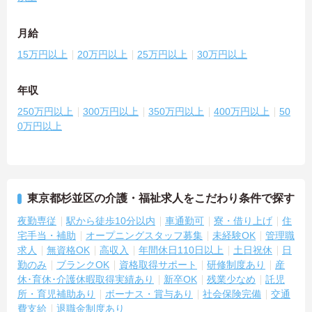
月給
15万円以上
20万円以上
25万円以上
30万円以上
年収
250万円以上
300万円以上
350万円以上
400万円以上
50
0万円以上
東京都杉並区の介護・福祉求人をこだわり条件で探す
夜勤専従
駅から徒歩10分以内
車通勤可
寮・借り上げ
住
宅手当・補助
オープニングスタッフ募集
未経験OK
管理職
求人
無資格OK
高収入
年間休日110日以上
土日祝休
日
勤のみ
ブランクOK
資格取得サポート
研修制度あり
産
休･育休･介護休暇取得実績あり
新卒OK
残業少なめ
託児
所・育児補助あり
ボーナス・賞与あり
社会保険完備
交通
費支給
退職金制度あり