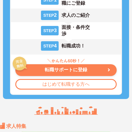
STEP
職にご登録
2
求人のご紹介
STEP
面接・条件交
3
STEP
渉
4
転職成功！
STEP
転職サポートに登録
はじめて転職する方へ
求人特集