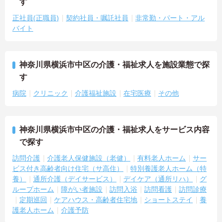
す
正社員(正職員)
契約社員・嘱託社員
非常勤・パート・アル
バイト
神奈川県横浜市中区の介護・福祉求人を施設業態で探
す
病院
クリニック
介護福祉施設
在宅医療
その他
神奈川県横浜市中区の介護・福祉求人をサービス内容
で探す
訪問介護
介護老人保健施設（老健）
有料老人ホーム
サー
ビス付き高齢者向け住宅（サ高住）
特別養護老人ホーム（特
養）
通所介護（デイサービス）
デイケア（通所リハ）
グ
ループホーム
障がい者施設
訪問入浴
訪問看護
訪問診療
定期巡回
ケアハウス・高齢者住宅地
ショートステイ
養
護老人ホーム
介護予防