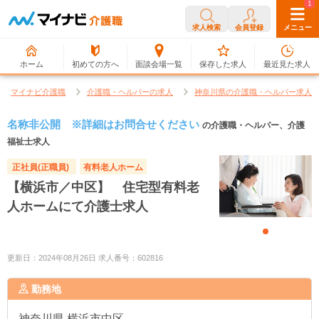
0
1
求人検索
会員登録
メニュー
ホーム
初めての方へ
面談会場一覧
保存した求人
最近見た求人
マイナビ介護職
介護職・ヘルパーの求人
神奈川県の介護職・ヘルパー求人
名称非公開 ※詳細はお問合せください
の介護職・ヘルパー、介護
福祉士求人
正社員(正職員)
有料老人ホーム
【横浜市／中区】 住宅型有料老
人ホームにて介護士求人
更新日：2024年08月26日 求人番号：602816
勤務地
神奈川県
横浜市中区