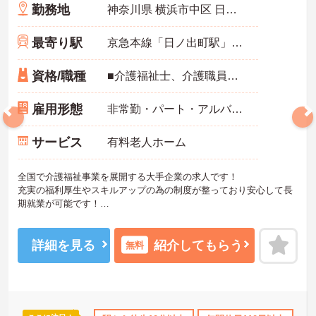
勤務地
神奈川県 横浜市中区 日ノ出町1-200
最寄り駅
京急本線「日ノ出町駅」徒歩1分
資格/職種
■介護福祉士、介護職員実務者研修、介護職員初任者研修、ホームヘルパー1級、ホームヘルパー2級いずれかの資格をお持ちの方 ※介護経験あれば尚可 ※無資格・未経験相談可能
雇用形態
非常勤・パート・アルバイト
サービス
有料老人ホーム
全国で介護福祉事業を展開する大手企業の求人です！
充実の福利厚生やスキルアップの為の制度が整っており安心して長
期就業が可能です！
ご興味ある方には、面接のポイントなど、さらに詳細をお話致しま
すのでお気軽にご相談ください。
詳細を見る
紹介してもらう
無料