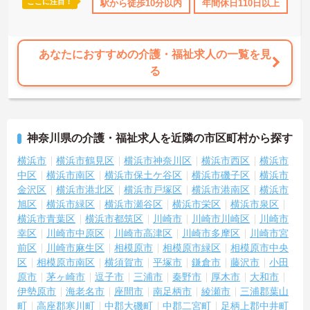
ここに注目！
み
年間休日110日以上
駅から徒歩10分以内
ブランクOK
研修制度あり
年間休日110日以上
社会保険
資
あなたにおすすめの介護・福祉求人の一覧を見
る
神奈川県の介護・福祉求人を近隣の市区町村から探す
横浜市
横浜市鶴見区
横浜市神奈川区
横浜市西区
横浜市
中区
横浜市南区
横浜市保土ケ谷区
横浜市磯子区
横浜市
金沢区
横浜市港北区
横浜市戸塚区
横浜市港南区
横浜市
旭区
横浜市緑区
横浜市瀬谷区
横浜市栄区
横浜市泉区
横浜市青葉区
横浜市都筑区
川崎市
川崎市川崎区
川崎市
幸区
川崎市中原区
川崎市高津区
川崎市多摩区
川崎市宮
前区
川崎市麻生区
相模原市
相模原市緑区
相模原市中央
区
相模原市南区
横須賀市
平塚市
鎌倉市
藤沢市
小田
原市
茅ヶ崎市
逗子市
三浦市
秦野市
厚木市
大和市
伊勢原市
海老名市
座間市
南足柄市
綾瀬市
三浦郡葉山
町
高座郡寒川町
中郡大磯町
中郡二宮町
足柄上郡中井町