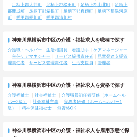
足柄上郡大井町
足柄上郡松田町
足柄上郡山北町
足柄上
郡開成町
足柄下郡箱根町
足柄下郡真鶴町
足柄下郡湯河原
町
愛甲郡愛川町
愛甲郡清川村
神奈川県横浜市中区の介護・福祉求人を職種で探す
介護職・ヘルパー
生活相談員
看護助手
ケアマネージャー
主任ケアマネジャー
サービス提供責任者
児童発達支援管
理責任者
サービス管理責任者
生活支援員
管理者
神奈川県横浜市中区の介護・福祉求人を資格で探す
介護福祉士
社会福祉士
介護職員初任者研修（ホームヘル
パー2級）
社会福祉主事
実務者研修（ホームヘルパー1
級）
精神保健福祉士
無資格OK
神奈川県横浜市中区の介護・福祉求人を雇用形態で探