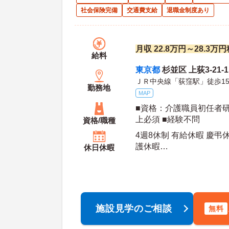
社会保険完備
交通費支給
退職金制度あり
月収 22.8万円～28.3
給料
東京都
杉並区 上荻3-21-1
ＪＲ中央線「荻窪駅」徒歩1
勤務地
MAP
■資格：介護職員初任者
上必須 ■経験不問
資格/職種
4週8休制 有給休暇 慶弔
護休暇
休日休暇
年間休日日数：109日 初年度有給日数：10日 最
大有給日数：20日
施設見学のご相談
無料