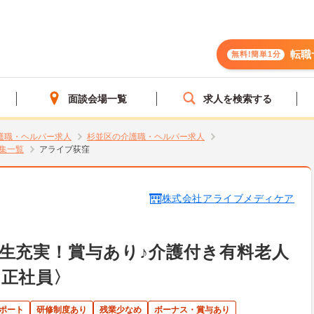
転職
無料!簡単1分
面談会場一覧
求人を検索する
護職・ヘルパー求人
杉並区の介護職・ヘルパー求人
集一覧
アライブ荻窪
株式会社アライブメディケア
生充実！賞与あり♪介護付き有料老人
〈正社員〉
ポート
研修制度あり
残業少なめ
ボーナス・賞与あり