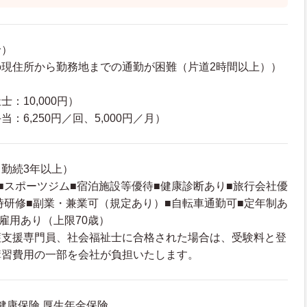
給）
の現住所から勤務地までの通勤が困難（片道2時間以上））
：10,000円）
：6,250円／回、5,000円／月）
勤続3年以上）
■スポーツジム■宿泊施設等優待■健康診断あり■旅行会社優
時研修■副業・兼業可（規定あり）■自転車通勤可■定年制あ
再雇用あり（上限70歳）
護支援専門員、社会福祉士に合格された場合は、受験料と登
講習費用の一部を会社が負担いたします。
 健康保険 厚生年金保険