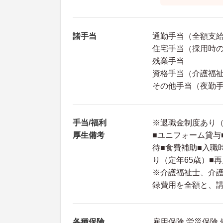
諸手当
通勤手当（全額支
住宅手当（採用時
残業手当
資格手当（介護福祉士
その他手当（夜勤手当
手当/福利
※退職金制度あり（
厚生備考
■ユニフォーム貸与
待■食費補助■入職
り（定年65歳）■
※介護福祉士、介
録費用を全額と、
各種保険
雇用保険 労災保険