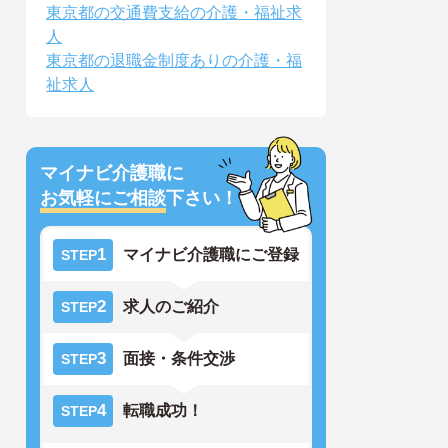
東京都の交通費支給の介護・福祉求
人
東京都の退職金制度ありの介護・福
祉求人
マイナビ介護職に
お気軽にご相談
下さい！
1
マイナビ介護職にご登録
STEP
2
求人のご紹介
STEP
3
面接・条件交渉
STEP
4
転職成功！
STEP