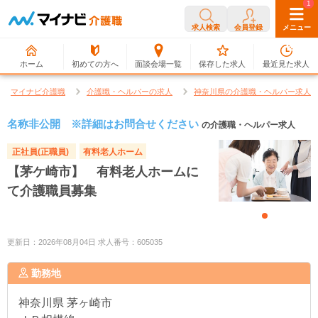
0
1
求人検索
会員登録
メニュー
ホーム
初めての方へ
面談会場一覧
保存した求人
最近見た求人
マイナビ介護職
介護職・ヘルパーの求人
神奈川県の介護職・ヘルパー求人
名称非公開 ※詳細はお問合せください
の介護職・ヘルパー求人
正社員(正職員)
有料老人ホーム
【茅ケ崎市】 有料老人ホームに
て介護職員募集
更新日：2026年08月04日 求人番号：605035
勤務地
神奈川県
茅ヶ崎市