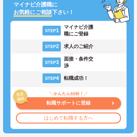
マイナビ介護職に
お気軽にご相談
下さい！
マイナビ介護
1
STEP
職にご登録
2
求人のご紹介
STEP
面接・条件交
3
STEP
渉
4
転職成功！
STEP
転職サポートに登録
はじめて転職する方へ