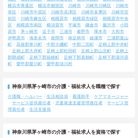
横浜市青葉区
横浜市都筑区
川崎市
川崎市川崎区
川崎市
幸区
川崎市中原区
川崎市高津区
川崎市多摩区
川崎市宮
前区
川崎市麻生区
相模原市
相模原市緑区
相模原市中央
区
相模原市南区
横須賀市
平塚市
鎌倉市
藤沢市
小田
原市
茅ヶ崎市
逗子市
三浦市
秦野市
厚木市
大和市
伊勢原市
海老名市
座間市
南足柄市
綾瀬市
三浦郡葉山
町
高座郡寒川町
中郡大磯町
中郡二宮町
足柄上郡中井町
足柄上郡大井町
足柄上郡松田町
足柄上郡山北町
足柄上
郡開成町
足柄下郡箱根町
足柄下郡真鶴町
足柄下郡湯河原
町
愛甲郡愛川町
愛甲郡清川村
神奈川県茅ヶ崎市の介護・福祉求人を職種で探す
介護職・ヘルパー
生活相談員
看護助手
ケアマネージャー
サービス提供責任者
児童発達支援管理責任者
サービス管
理責任者
生活支援員
神奈川県茅ヶ崎市の介護・福祉求人を資格で探す