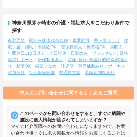
神奈川県茅ヶ崎市の介護・福祉求人をこだわり条件で
探す
夜勤専従
駅から徒歩10分以内
車通勤可
寮・借り上げ
住
宅手当・補助
未経験OK
管理職求人
無資格OK
高収入
年間休日110日以上
土日祝休
日勤のみ
ブランクOK
資格
取得サポート
研修制度あり
産休･育休･介護休暇取得実績あ
り
新卒OK
残業少なめ
託児所・育児補助あり
ボーナス・
賞与あり
社会保険完備
交通費支給
退職金制度あり
求人のお問い合わせに関するよくあるご質問
このページから問い合わせをすると、すぐに病院や
施設に個人情報が渡されてしまいますか？
マイナビ介護職へのお問い合わせになりますので、お問
い合わせ後すぐに求人掲載元へ情報をお渡しすることは