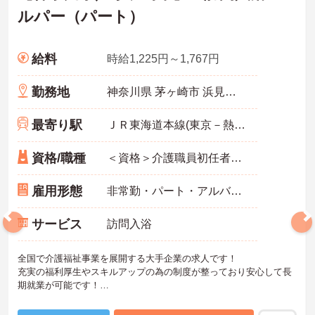
ルパー（パート）
給料
時給1,225円～1,767円
勤務地
神奈川県 茅ヶ崎市 浜見平11-1 BRANCH茅ヶ崎2-D
最寄り駅
ＪＲ東海道本線(東京－熱海)「茅ケ崎駅」バス・車6分
資格/職種
＜資格＞介護職員初任者研修(旧ヘルパー2級)以上 必須 ＜経験＞不問
雇用形態
非常勤・パート・アルバイト
サービス
訪問入浴
全国で介護福祉事業を展開する大手企業の求人です！
充実の福利厚生やスキルアップの為の制度が整っており安心して長
期就業が可能です！
ご興味ある方には、面接のポイントなど、さらに詳細をお話致しま
すのでお気軽にご相談ください。