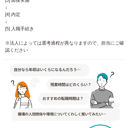
[3] 面接実施
↓
[4] 内定
↓
[5] 入職手続き
※法人によっては選考過程が異なりますので、担当にご確
認ください