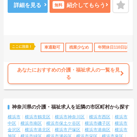
詳細を見る
紹介してもらう
無料
ここに注目！
会保険完備
交通費支給
車通勤可
退職金制度あり
残業少なめ
年間休日110日以上
あなたにおすすめの介護・福祉求人の一覧を見
る
神奈川県の介護・福祉求人を近隣の市区町村から探す
横浜市
横浜市鶴見区
横浜市神奈川区
横浜市西区
横浜市
中区
横浜市南区
横浜市保土ケ谷区
横浜市磯子区
横浜市
金沢区
横浜市港北区
横浜市戸塚区
横浜市港南区
横浜市
旭区
横浜市緑区
横浜市瀬谷区
横浜市栄区
横浜市泉区