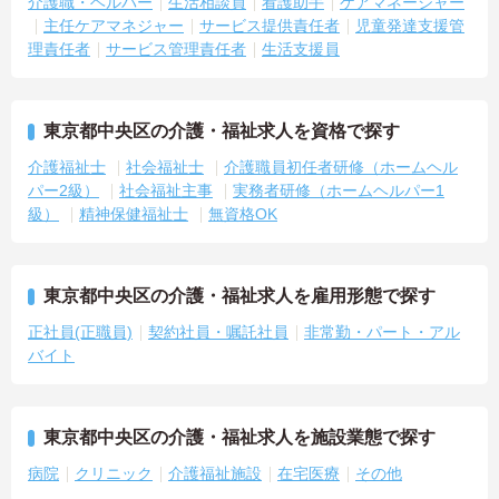
介護職・ヘルパー
生活相談員
看護助手
ケアマネージャー
主任ケアマネジャー
サービス提供責任者
児童発達支援管
理責任者
サービス管理責任者
生活支援員
東京都中央区の介護・福祉求人を資格で探す
介護福祉士
社会福祉士
介護職員初任者研修（ホームヘル
パー2級）
社会福祉主事
実務者研修（ホームヘルパー1
級）
精神保健福祉士
無資格OK
東京都中央区の介護・福祉求人を雇用形態で探す
正社員(正職員)
契約社員・嘱託社員
非常勤・パート・アル
バイト
東京都中央区の介護・福祉求人を施設業態で探す
病院
クリニック
介護福祉施設
在宅医療
その他