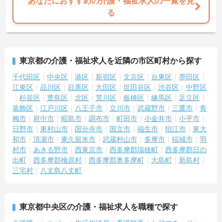
あなたにおすすめの介護・福祉求人の一覧を見
る
東京都の介護・福祉求人を近隣の市区町村から探す
千代田区
中央区
港区
新宿区
文京区
台東区
墨田区
江東区
品川区
目黒区
大田区
世田谷区
渋谷区
中野区
杉並区
豊島区
北区
荒川区
板橋区
練馬区
足立区
葛飾区
江戸川区
八王子市
立川市
武蔵野市
三鷹市
青
梅市
府中市
昭島市
調布市
町田市
小金井市
小平市
日野市
東村山市
国分寺市
国立市
福生市
狛江市
東大
和市
清瀬市
東久留米市
武蔵村山市
多摩市
稲城市
羽
村市
あきる野市
西東京市
西多摩郡瑞穂町
西多摩郡日の
出町
西多摩郡檜原村
西多摩郡奥多摩町
大島町
新島村
三宅村
八丈島八丈町
東京都中央区の介護・福祉求人を職種で探す