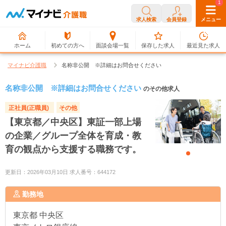
0
1
求人検索
会員登録
メニュー
ホーム
初めての方へ
面談会場一覧
保存した求人
最近見た求人
マイナビ介護職
名称非公開 ※詳細はお問合せください
名称非公開 ※詳細はお問合せください
のその他求人
正社員(正職員)
その他
【東京都／中央区】東証一部上場
の企業／グループ全体を育成・教
育の観点から支援する職務です。
更新日：2026年03月10日 求人番号：644172
勤務地
東京都
中央区