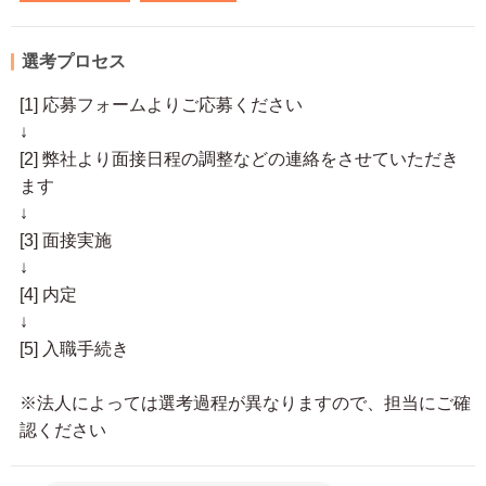
選考プロセス
[1] 応募フォームよりご応募ください
↓
[2] 弊社より面接日程の調整などの連絡をさせていただき
ます
↓
[3] 面接実施
↓
[4] 内定
↓
[5] 入職手続き
※法人によっては選考過程が異なりますので、担当にご確
認ください