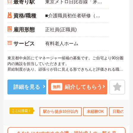
最寄り駅
東京メトロ日比谷線「茅場町駅」徒歩6分
資格/職種
■介護職員初任者研修（ヘルパー2級）以上：必須 ■実務経験：必須（介護業務経験）
雇用形態
正社員(正職員)
サービス
有料老人ホーム
東京都中央区にてマネージャー候補の募集です。ご自宅より90分圏
内の施設を担当していただきます。
昇給制度があり、頑張りが目に見える形できちんと評価される職場
です。また、資格取得支援制度があり、働きながらスキルアップが
目指せる環境です。
ご興味のある方には、面接対策ポイントなど、さらに詳細をご案内
詳細を見る
紹介してもらう
無料
しますのでお気軽にご相談ください！
ここに注目！
駅から徒歩10分以内
未経験OK
日勤のみ