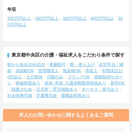
年収
250万円以上
300万円以上
350万円以上
400万円以上
50
0万円以上
東京都中央区の介護・福祉求人をこだわり条件で探す
駅から徒歩10分以内
車通勤可
寮・借り上げ
住宅手当・補
助
未経験OK
管理職求人
無資格OK
高収入
年間休日11
0日以上
土日祝休
日勤のみ
ブランクOK
資格取得サポー
ト
研修制度あり
産休･育休･介護休暇取得実績あり
新卒OK
残業少なめ
託児所・育児補助あり
ボーナス・賞与あり
社会保険完備
交通費支給
退職金制度あり
求人のお問い合わせに関するよくあるご質問