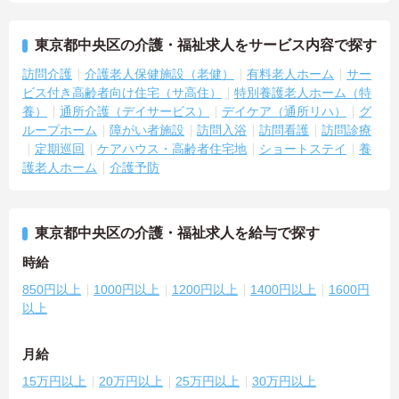
東京都中央区の介護・福祉求人をサービス内容で探す
訪問介護
介護老人保健施設（老健）
有料老人ホーム
サー
ビス付き高齢者向け住宅（サ高住）
特別養護老人ホーム（特
養）
通所介護（デイサービス）
デイケア（通所リハ）
グ
ループホーム
障がい者施設
訪問入浴
訪問看護
訪問診療
定期巡回
ケアハウス・高齢者住宅地
ショートステイ
養
護老人ホーム
介護予防
東京都中央区の介護・福祉求人を給与で探す
時給
850円以上
1000円以上
1200円以上
1400円以上
1600円
以上
月給
15万円以上
20万円以上
25万円以上
30万円以上