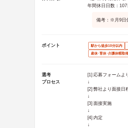
年間休日日数：107
備考：※月9日
ポイント
駅から徒歩10分以内
産休･育休･介護休暇取
選考
[1] 応募フォーム
プロセス
↓
[2] 弊社より面
↓
[3] 面接実施
↓
[4] 内定
↓