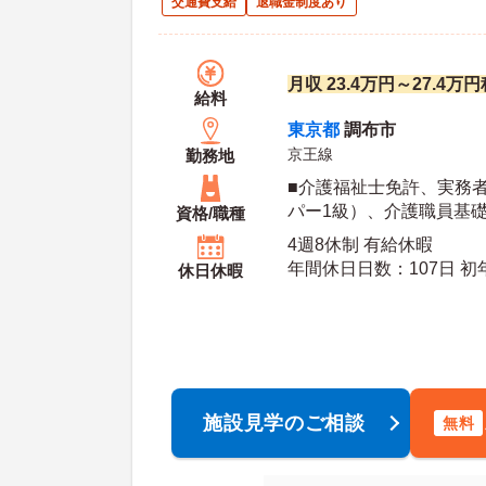
交通費支給
退職金制度あり
月収 23.4万円～27.4万
給料
東京都
調布市
京王線
勤務地
■介護福祉士免許、実務
パー1級）、介護職員基
資格/職種
4週8休制 有給休暇
年間休日日数：107日 初年度有給日数：10日 最
休日休暇
大有給日数：20日
施設見学のご相談
無料