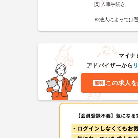
[5] 入職手続き
※法人によっては
マイナ
アドバイザーから
この求人を
無料