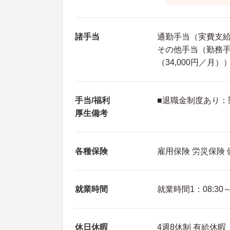
諸手当
通勤手当（実費支給 
その他手当（勤務手当
（34,000円／月）
手当/福利
■退職金制度あり：
厚生備考
各種保険
雇用保険 労災保険
就業時間
就業時間1：08:30～1
休日休暇
4週8休制 有給休暇