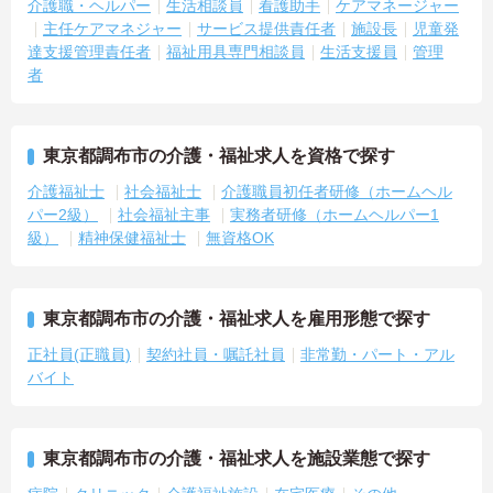
介護職・ヘルパー
生活相談員
看護助手
ケアマネージャー
主任ケアマネジャー
サービス提供責任者
施設長
児童発
達支援管理責任者
福祉用具専門相談員
生活支援員
管理
者
東京都調布市の介護・福祉求人を資格で探す
介護福祉士
社会福祉士
介護職員初任者研修（ホームヘル
パー2級）
社会福祉主事
実務者研修（ホームヘルパー1
級）
精神保健福祉士
無資格OK
東京都調布市の介護・福祉求人を雇用形態で探す
正社員(正職員)
契約社員・嘱託社員
非常勤・パート・アル
バイト
東京都調布市の介護・福祉求人を施設業態で探す