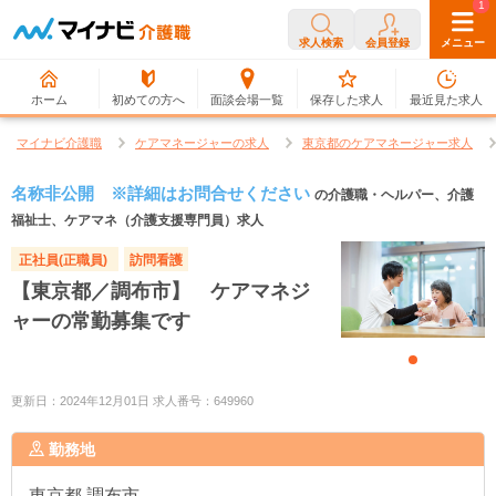
0
1
求人検索
会員登録
メニュー
ホーム
初めての方へ
面談会場一覧
保存した求人
最近見た求人
マイナビ介護職
ケアマネージャーの求人
東京都のケアマネージャー求人
名称非公開 ※詳細はお問合せください
の介護職・ヘルパー、介護
福祉士、ケアマネ（介護支援専門員）求人
正社員(正職員)
訪問看護
【東京都／調布市】 ケアマネジ
ャーの常勤募集です
更新日：2024年12月01日 求人番号：649960
勤務地
東京都
調布市