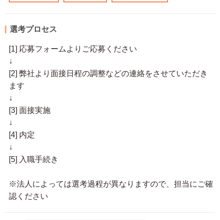
選考プロセス
[1] 応募フォームよりご応募ください
↓
[2] 弊社より面接日程の調整などの連絡をさせていただき
ます
↓
[3] 面接実施
↓
[4] 内定
↓
[5] 入職手続き
※法人によっては選考過程が異なりますので、担当にご確
認ください