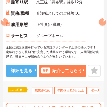
最寄り駅
京王線「調布駅」徒歩12分
資格/職種
介護職としてのご経験(3年以上)あれば尚可
雇用形態
正社員(正職員)
サービス
グループホーム
全国に施設展開を行っている東証スタンダード上場の法人です！
定年制がなく長期的に安定した就業が叶う環境です。人間関係が良
好で、職員同士が認め合う文化が根付いています。
ご興味のある方には、面接対策ポイントなど、さらに詳細をご案内
しますのでお気軽にご相談ください！
詳細を見る
紹介してもらう
無料
ここに注目！
児補助
年間休日110日以上
残業少なめ
ボーナス・賞与あり
年間休日110日以上
社会保険完備
ボーナス・