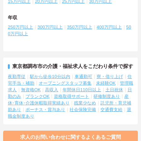
15万円以上
20万円以上
25万円以上
30万円以上
年収
250万円以上
300万円以上
350万円以上
400万円以上
50
0万円以上
東京都調布市の介護・福祉求人をこだわり条件で探す
夜勤専従
駅から徒歩10分以内
車通勤可
寮・借り上げ
住
宅手当・補助
オープニングスタッフ募集
未経験OK
管理職
求人
無資格OK
高収入
年間休日110日以上
土日祝休
日
勤のみ
ブランクOK
資格取得サポート
研修制度あり
産
休･育休･介護休暇取得実績あり
残業少なめ
託児所・育児補
助あり
ボーナス・賞与あり
社会保険完備
交通費支給
退
職金制度あり
求人のお問い合わせに関するよくあるご質問