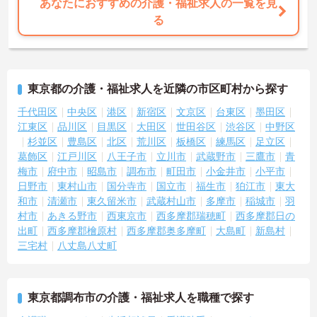
あなたにおすすめの介護・福祉求人の一覧を見
る
東京都の介護・福祉求人を近隣の市区町村から探す
千代田区
中央区
港区
新宿区
文京区
台東区
墨田区
江東区
品川区
目黒区
大田区
世田谷区
渋谷区
中野区
杉並区
豊島区
北区
荒川区
板橋区
練馬区
足立区
葛飾区
江戸川区
八王子市
立川市
武蔵野市
三鷹市
青
梅市
府中市
昭島市
調布市
町田市
小金井市
小平市
日野市
東村山市
国分寺市
国立市
福生市
狛江市
東大
和市
清瀬市
東久留米市
武蔵村山市
多摩市
稲城市
羽
村市
あきる野市
西東京市
西多摩郡瑞穂町
西多摩郡日の
出町
西多摩郡檜原村
西多摩郡奥多摩町
大島町
新島村
三宅村
八丈島八丈町
東京都調布市の介護・福祉求人を職種で探す