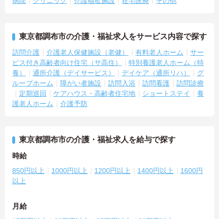
病院
クリニック
介護福祉施設
在宅医療
その他
東京都調布市の介護・福祉求人をサービス内容で探す
訪問介護
介護老人保健施設（老健）
有料老人ホーム
サー
ビス付き高齢者向け住宅（サ高住）
特別養護老人ホーム（特
養）
通所介護（デイサービス）
デイケア（通所リハ）
グ
ループホーム
障がい者施設
訪問入浴
訪問看護
訪問診療
定期巡回
ケアハウス・高齢者住宅地
ショートステイ
養
護老人ホーム
介護予防
東京都調布市の介護・福祉求人を給与で探す
時給
850円以上
1000円以上
1200円以上
1400円以上
1600円
以上
月給