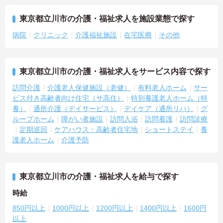
東京都立川市の介護・福祉求人を施設業態で探す
病院
クリニック
介護福祉施設
在宅医療
その他
東京都立川市の介護・福祉求人をサービス内容で探す
訪問介護
介護老人保健施設（老健）
有料老人ホーム
サー
ビス付き高齢者向け住宅（サ高住）
特別養護老人ホーム（特
養）
通所介護（デイサービス）
デイケア（通所リハ）
グ
ループホーム
障がい者施設
訪問入浴
訪問看護
訪問診療
定期巡回
ケアハウス・高齢者住宅地
ショートステイ
養
護老人ホーム
介護予防
東京都立川市の介護・福祉求人を給与で探す
時給
850円以上
1000円以上
1200円以上
1400円以上
1600円
以上