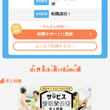
3
STEP
渉
4
転職成功！
STEP
転職サポートに登録
はじめて転職する方へ
求人特集