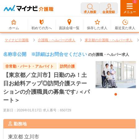
0
1
求人検索
会員登録
メニュー
ホーム
初めての方へ
面談会場一覧
保存した求人
最近見た求人
マイナビ介護職
介護職・ヘルパーの求人
東京都の介護職・ヘルパー求人
名称非公開 ※詳細はお問合せください
の介護職・ヘルパー求人
非常勤・パート・アルバイト
訪問介護
【東京都／立川市】日勤のみ！土
日お給料アップ◎訪問介護ステー
ションの介護職員の募集です♪＜パ
ート＞
更新日：2026年01月17日 求人番号：650729
勤務地
東京都
立川市