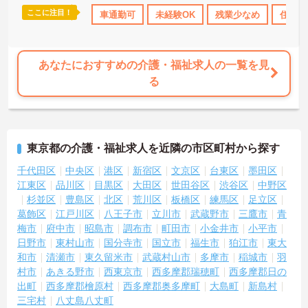
ここに注目！
資格OK
ブランクOK
車通勤可
資格取得サポート
未経験OK
研修制度あり
残業少なめ
住宅手
交通
あなたにおすすめの介護・福祉求人の一覧を見
る
東京都の介護・福祉求人を近隣の市区町村から探す
千代田区
中央区
港区
新宿区
文京区
台東区
墨田区
江東区
品川区
目黒区
大田区
世田谷区
渋谷区
中野区
杉並区
豊島区
北区
荒川区
板橋区
練馬区
足立区
葛飾区
江戸川区
八王子市
立川市
武蔵野市
三鷹市
青
梅市
府中市
昭島市
調布市
町田市
小金井市
小平市
日野市
東村山市
国分寺市
国立市
福生市
狛江市
東大
和市
清瀬市
東久留米市
武蔵村山市
多摩市
稲城市
羽
村市
あきる野市
西東京市
西多摩郡瑞穂町
西多摩郡日の
出町
西多摩郡檜原村
西多摩郡奥多摩町
大島町
新島村
三宅村
八丈島八丈町