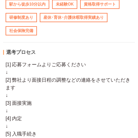
駅から徒歩10分以内
未経験OK
資格取得サポート
研修制度あり
産休･育休･介護休暇取得実績あり
社会保険完備
選考プロセス
[1] 応募フォームよりご応募ください
↓
[2] 弊社より面接日程の調整などの連絡をさせていただき
ます
↓
[3] 面接実施
↓
[4] 内定
↓
[5] 入職手続き