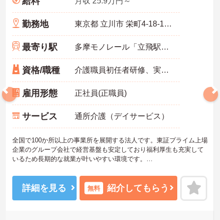
給料
月収 25.9万円～
勤務地
東京都 立川市 栄町4-18-1 エクセル立川101号
最寄り駅
多摩モノレール「立飛駅」徒歩11分
資格/職種
介護職員初任者研修、実務者研修のいずれか
雇用形態
正社員(正職員)
サービス
通所介護（デイサービス）
全国で100か所以上の事業所を展開する法人です。東証プライム上場
企業のグループ会社で経営基盤も安定しており福利厚生も充実して
いるため長期的な就業が叶いやすい環境です。
また、キャリアパス制度が整っているので、経験が浅い方・ブラン
クがある方も高い目標をもって仕事に取り組んでいただけます◎
ご興味ある方には、面接対策ポイントなど、さらに詳細をお話しい
詳細を見る
紹介してもらう
無料
たしますのでお気軽にご相談ください！