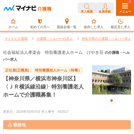
0
1
求人検索
会員登録
メニュー
ホーム
初めての方へ
面談会場一覧
保存した求人
最近見た求人
マイナビ介護職
介護職・ヘルパーの求人
神奈川県の介護職・ヘルパー求人
社会福祉法人孝楽会 特別養護老人ホーム けやき荘
の介護職・ヘル
パー求人
正社員(正職員)
特別養護老人ホーム（特養）
【神奈川県／横浜市神奈川区】
〈ＪＲ横浜線沿線〉特別養護老人
ホームで介護職募集！
更新日：2025年03月07日 求人番号：652517
勤務地