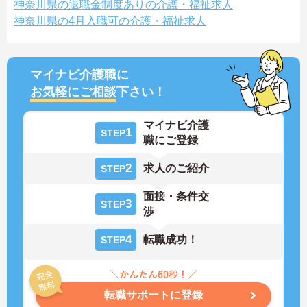
神奈川県の退職金制度ありの介護・福祉求人
神奈川県の4月入職可の介護・福祉求人
マイナビ介護職に
お気軽にご相談
下さい！
マイナビ介護
1
STEP
職にご登録
2
求人のご紹介
STEP
面接・条件交
3
STEP
渉
4
転職成功！
STEP
転職サポートに登録