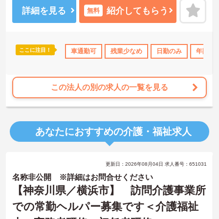
詳細を見る
紹介してもらう
無料
ここに注目！
休日110日以上
高収入
車通勤可
社会保険完備
残業少なめ
交通費支給
日勤のみ
退職金制
年間休日
この法人の別の求人の一覧を見る
あなたにおすすめの介護・福祉求人
更新日：2026年08月04日 求人番号：651031
名称非公開 ※詳細はお問合せください
【神奈川県／横浜市】 訪問介護事業所
での常勤ヘルパー募集です＜介護福祉