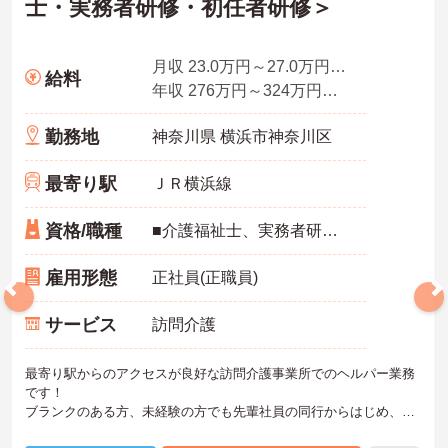
士・実務者研修・初任者研修＞
月収 23.0万円～27.0万円程度（諸手当含む）
給料
年収 276万円～324万円（別途、賞与支給）
勤務地
神奈川県 横浜市神奈川区
最寄り駅
ＪＲ横浜線
資格/職種
■介護福祉士、実務者研修（ヘルパー1級）、介護職員初任者研修（ヘルパー2級）、介護職員基礎研修のいずれかの資格必須
雇用形態
正社員(正職員)
サービス
訪問介護
最寄り駅からのアクセスが良好な訪問介護事業所でのヘルパー業務
です！
ブランクのある方、未経験の方でも先輩社員の同行からはじめ、丁
寧な指導によりしっかりとスキルを身につけられる職場です。