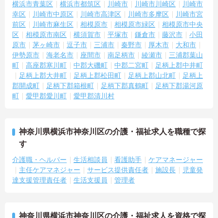
横浜市青葉区
横浜市都筑区
川崎市
川崎市川崎区
川崎市
幸区
川崎市中原区
川崎市高津区
川崎市多摩区
川崎市宮
前区
川崎市麻生区
相模原市
相模原市緑区
相模原市中央
区
相模原市南区
横須賀市
平塚市
鎌倉市
藤沢市
小田
原市
茅ヶ崎市
逗子市
三浦市
秦野市
厚木市
大和市
伊勢原市
海老名市
座間市
南足柄市
綾瀬市
三浦郡葉山
町
高座郡寒川町
中郡大磯町
中郡二宮町
足柄上郡中井町
足柄上郡大井町
足柄上郡松田町
足柄上郡山北町
足柄上
郡開成町
足柄下郡箱根町
足柄下郡真鶴町
足柄下郡湯河原
町
愛甲郡愛川町
愛甲郡清川村
神奈川県横浜市神奈川区の介護・福祉求人を職種で探
す
介護職・ヘルパー
生活相談員
看護助手
ケアマネージャー
主任ケアマネジャー
サービス提供責任者
施設長
児童発
達支援管理責任者
生活支援員
管理者
神奈川県横浜市神奈川区の介護・福祉求人を資格で探