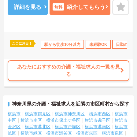
ご興味ある方には、面接のポイントなど、さらに詳細をお話致しま
すのでお気軽にご相談ください。
詳細を見る
紹介してもらう
無料
ここに注目！
借り上げ
託児所・育児補助
駅から徒歩10分以内
無資格OK
年間休日110日以上
未経験OK
日勤のみ
資
あなたにおすすめの介護・福祉求人の一覧を見
る
神奈川県の介護・福祉求人を近隣の市区町村から探す
横浜市
横浜市鶴見区
横浜市神奈川区
横浜市西区
横浜市
中区
横浜市南区
横浜市保土ケ谷区
横浜市磯子区
横浜市
金沢区
横浜市港北区
横浜市戸塚区
横浜市港南区
横浜市
旭区
横浜市緑区
横浜市瀬谷区
横浜市栄区
横浜市泉区