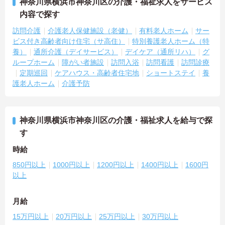
神奈川県横浜市神奈川区の介護・福祉求人をサービス
内容で探す
訪問介護
介護老人保健施設（老健）
有料老人ホーム
サー
ビス付き高齢者向け住宅（サ高住）
特別養護老人ホーム（特
養）
通所介護（デイサービス）
デイケア（通所リハ）
グ
ループホーム
障がい者施設
訪問入浴
訪問看護
訪問診療
定期巡回
ケアハウス・高齢者住宅地
ショートステイ
養
護老人ホーム
介護予防
神奈川県横浜市神奈川区の介護・福祉求人を給与で探
す
時給
850円以上
1000円以上
1200円以上
1400円以上
1600円
以上
月給
15万円以上
20万円以上
25万円以上
30万円以上