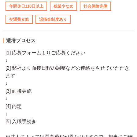
年間休日110日以上
残業少なめ
社会保険完備
交通費支給
退職金制度あり
選考プロセス
[1] 応募フォームよりご応募ください
↓
[2] 弊社より面接日程の調整などの連絡をさせていただき
ます
↓
[3] 面接実施
↓
[4] 内定
↓
[5] 入職手続き
※法人によっては選考過程が異なりますので、担当にご確