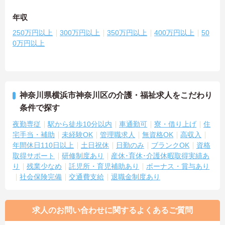
年収
250万円以上
300万円以上
350万円以上
400万円以上
50
0万円以上
神奈川県横浜市神奈川区の介護・福祉求人をこだわり
条件で探す
夜勤専従
駅から徒歩10分以内
車通勤可
寮・借り上げ
住
宅手当・補助
未経験OK
管理職求人
無資格OK
高収入
年間休日110日以上
土日祝休
日勤のみ
ブランクOK
資格
取得サポート
研修制度あり
産休･育休･介護休暇取得実績あ
り
残業少なめ
託児所・育児補助あり
ボーナス・賞与あり
社会保険完備
交通費支給
退職金制度あり
求人のお問い合わせに関するよくあるご質問