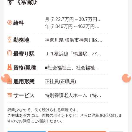
す《常勤》
月収 22.7万円～30.7万円程度(諸手当込み)
給料
年収 346万円～462万円程度
勤務地
神奈川県 横浜市神奈川区 菅田町1-1
最寄り駅
ＪＲ横浜線「鴨居駅」バス・車10分
資格/職種
■社会福祉士、社会福祉主事のいずれか ※生活相談員の経験あればなお可 ■普通自動車運転免許（AT限定可）
雇用形態
正社員(正職員)
サービス
特別養護老人ホーム（特養）
残業少なめで、長く続けられる環境です。
ご興味ある方には、面接のポイントなど、さらに詳細をお話致しま
すのでお気軽にご相談ください。