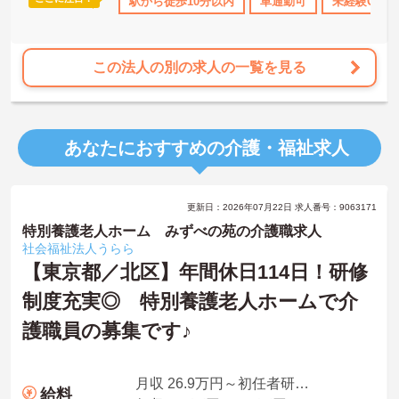
み
年間休日110日以上
駅から徒歩10分以内
産休･育休･介護休暇取得実績あり
車通勤可
未経験OK
社会保
この法人の別の求人の一覧を見る
あなたにおすすめの介護・福祉求人
更新日：2026年07月22日 求人番号：9063171
特別養護老人ホーム みずべの苑の介護職求人
社会福祉法人うらら
【東京都／北区】年間休日114日！研修
制度充実◎ 特別養護老人ホームで介
護職員の募集です♪
月収 26.9万円～初任者研修・夜勤4回の場合
給料