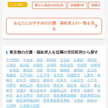
います。安心して長く働きたい方におすすめの法人です♪
ここに注目！
OK
日勤のみ
資格取得サポート
駅から徒歩10分以内
研修制度あり
未経験OK
産休･育休･
残業少なめ
――――――――――――――― ■ 地域に愛される安定法人♪ ――
―――――――――――――
20年以上にわたり北区の高齢者福祉を支えてきた歴史ある法人で
す。
あなたにおすすめの介護・福祉求人の一覧を見
・北区内で全12事業所を運営 ・安定した法人基盤 ・地域包括支援
る
センターも受託 ・特養から在宅サービスまで幅広く展開
→ 地域とのつながりを大切にしながら安心して働ける環境です♪
――――――――――――――― ■ 未経験から成長できる環境♪ ―
――――――――――――――
職員育成を大切にしており、着実にスキルアップを目指せます。
東京都の介護・福祉求人を近隣の市区町村から探す
・指導担当者によるOJT体制 ・コミュニケーション研修あり ・介護
技術や認知症ケア研修を実施 ・資格取得支援制度あり ・資格取得祝
千代田区
中央区
港区
新宿区
文京区
台東区
墨田区
い金支給あり
江東区
品川区
目黒区
大田区
世田谷区
渋谷区
中野区
→ 「成長したい」という気持ちをしっかり応援してくれる職場です
杉並区
豊島区
北区
荒川区
板橋区
練馬区
足立区
♪
葛飾区
江戸川区
八王子市
立川市
武蔵野市
三鷹市
青
――――――――――――――― ■ 福利厚生が充実しています♪ ―
梅市
府中市
昭島市
調布市
町田市
小金井市
小平市
――――――――――――――
日野市
東村山市
国分寺市
国立市
福生市
狛江市
東大
働く職員を大切にする制度が整っています。
・資格取得支援制度 ・退職金制度あり ・奨学金返済応援制度 ・各
和市
清瀬市
東久留米市
武蔵村山市
多摩市
稲城市
羽
種表彰制度あり ・住宅支援制度あり ・宿舎借り上げ制度あり（規定
村市
あきる野市
西東京市
西多摩郡瑞穂町
西多摩郡日の
あり）
出町
西多摩郡檜原村
西多摩郡奥多摩町
大島町
新島村
→ 将来を見据えながら長く働きやすい職場です♪
三宅村
八丈島八丈町