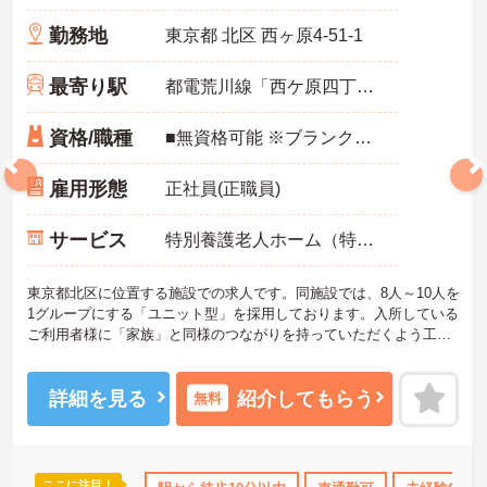
勤務地
東京都 北区 西ヶ原4-51-1
最寄り駅
都電荒川線「西ケ原四丁目駅」徒歩5分
資格/職種
■無資格可能 ※ブランク可※経験1年以上
雇用形態
正社員(正職員)
サービス
特別養護老人ホーム（特養）
東京都北区に位置する施設での求人です。同施設では、8人～10人を
1グループにする「ユニット型」を採用しております。入所している
ご利用者様に「家族」と同様のつながりを持っていただくよう工夫
されています。立地は大きな公園に隣接しており、四季折々の中で
様々なイベントがホームでの生活を彩っています。ご興味を持たれ
た方は面接対策ポイントや求人の詳細などお話しいたしますのでお
詳細を見る
紹介してもらう
無料
気軽にお問い合わせ下さい。
ここに注目！