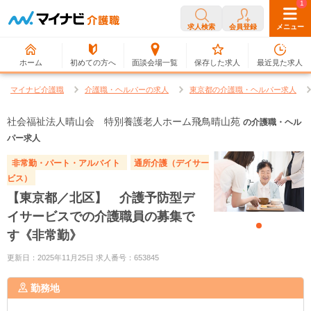
0
1
求人検索
会員登録
メニュー
ホーム
初めての方へ
面談会場一覧
保存した求人
最近見た求人
マイナビ介護職
介護職・ヘルパーの求人
東京都の介護職・ヘルパー求人
社会福祉法人晴山会 特別養護老人ホーム飛鳥晴山苑
の介護職・ヘル
パー求人
非常勤・パート・アルバイト
通所介護（デイサー
ビス）
【東京都／北区】 介護予防型デ
イサービスでの介護職員の募集で
す《非常勤》
更新日：2025年11月25日 求人番号：653845
勤務地