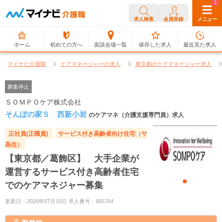
0
1
求人検索
会員登録
メニュー
ホーム
初めての方へ
面談会場一覧
保存した求人
最近見た求人
マイナビ介護職
ケアマネージャーの求人
東京都のケアマネージャー求人
募集停止
ＳＯＭＰＯケア株式会社
そんぽの家Ｓ 西新小岩
のケアマネ（介護支援専門員）求人
正社員(正職員)
サービス付き高齢者向け住宅（サ
高住）
【東京都／葛飾区】 大手企業が
運営するサービス付き高齢者住宅
でのケアマネジャー募集
更新日：2026年07月10日 求人番号：665764