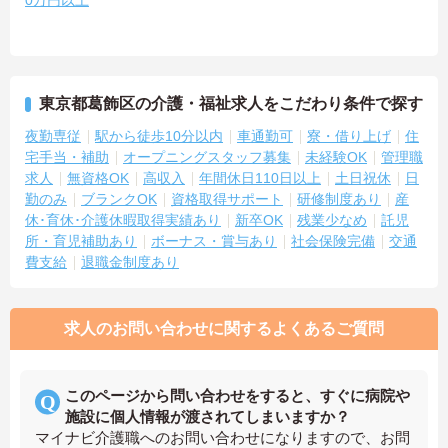
0万円以上
東京都葛飾区の介護・福祉求人をこだわり条件で探す
夜勤専従
駅から徒歩10分以内
車通勤可
寮・借り上げ
住
宅手当・補助
オープニングスタッフ募集
未経験OK
管理職
求人
無資格OK
高収入
年間休日110日以上
土日祝休
日
勤のみ
ブランクOK
資格取得サポート
研修制度あり
産
休･育休･介護休暇取得実績あり
新卒OK
残業少なめ
託児
所・育児補助あり
ボーナス・賞与あり
社会保険完備
交通
費支給
退職金制度あり
求人のお問い合わせに関するよくあるご質問
このページから問い合わせをすると、すぐに病院や
施設に個人情報が渡されてしまいますか？
マイナビ介護職へのお問い合わせになりますので、お問