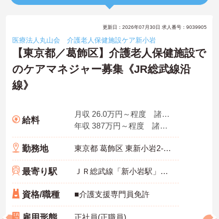
更新日：2026年07月30日 求人番号：9039905
医療法人丸山会 介護老人保健施設ケア新小岩
【東京都／葛飾区】介護老人保健施設で
のケアマネジャー募集《JR総武線沿
線》
月収 26.0万円～程度 諸手当込
給料
年収 387万円～程度 諸手当込
勤務地
東京都 葛飾区 東新小岩2-1-12
最寄り駅
ＪＲ総武線「新小岩駅」徒歩15分
資格/職種
■介護支援専門員免許
雇用形態
正社員(正職員)