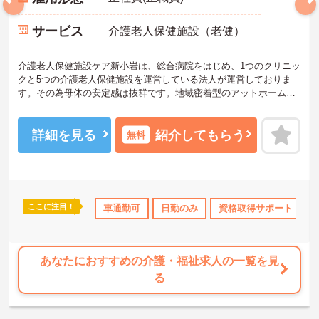
サービス
介護老人保健施設（老健）
介護老人保健施設ケア新小岩は、総合病院をはじめ、1つのクリニッ
クと5つの介護老人保健施設を運営している法人が運営しておりま
す。その為母体の安定感は抜群です。地域密着型のアットホームな
院内は利用者様はもちろんのこと、スタッフも過ごしやすい職場環
境です。ご興味のある方はお気軽にお問い合わせ下さいませ。
詳細を見る
紹介してもらう
無料
ここに注目！
なめ
託児所・育児補助
車通勤可
無資格OK
日勤のみ
日勤のみ
資格取得サポート
年間休日110日
あなたにおすすめの介護・福祉求人の一覧を見
る