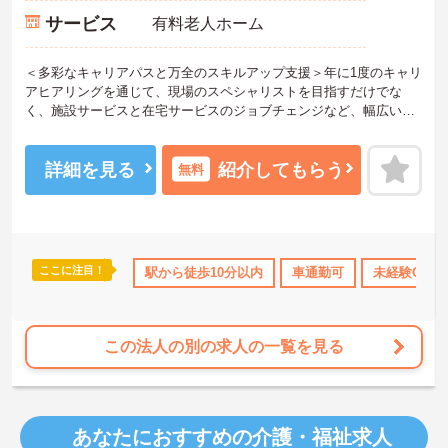
サービス
有料老人ホーム
＜多彩なキャリアパスと万全のスキルアップ支援＞年に1度のキャリ
アヒアリングを通じて、現場のスペシャリストを目指すだけでな
く、施設サービスと在宅サービスのジョブチェンジなど、幅広い経
験を積むことが可能です。
＜プライベートも充実させる嬉しい福利厚生＞仕事の疲れを癒やす
ための制度も充実しています。各地のレジャー施設や宿泊が最大8
詳細を見る
紹介してもらう
無料
0％オフになる優待制度や、勤続5年ごとの「特別連続有給休暇（5
日）」など、リフレッシュできる機会がたくさん。年間公休110日に
加え、独自の休暇制度もしっかり整っているため、オンオフのメリ
ハリをつけて働けます。
＜＜ICT導入が進む効率的な現場で、身体的負担を減らしケアに専念
ここに注目！
所・育児補助
年間休日110日以上
駅から徒歩10分以内
ブランクOK
車通勤可
資格取得サポート
未経験OK
＞スマホ記録や睡眠測定センサー等の導入で月400時間の生産性向上
を実現。月平均残業7.3時間（超過分は1分単位支給）と少なく、ゆ
とりを持って業務に取り組めます。
この法人の別の求人の一覧を見る
あなたにおすすめの介護・福祉求人