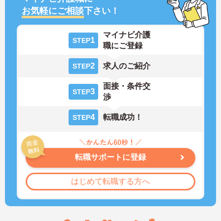
お気軽にご相談
下さい！
マイナビ介護
1
STEP
職にご登録
2
求人のご紹介
STEP
面接・条件交
3
STEP
渉
4
転職成功！
STEP
転職サポートに登録
はじめて転職する方へ