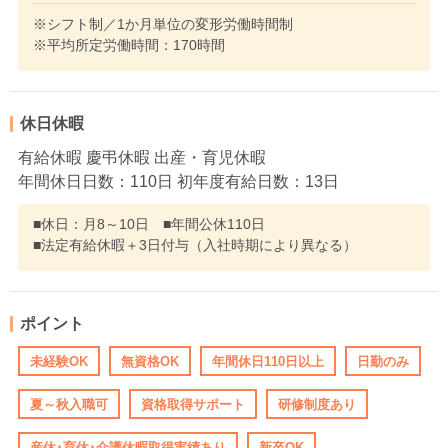
※シフト制／1か月単位の変形労働時間制
※平均所定労働時間：170時間
休日休暇
有給休暇 慶弔休暇 出産・育児休暇
年間休日日数：110日 初年度有給日数：13日
■休日：月8～10日 ■年間公休110日
■法定有給休暇＋3日付与（入社時期により異なる）
ポイント
未経験OK
無資格OK
年間休日110日以上
日勤のみ
夏～秋入職可
資格取得サポート
研修制度あり
産休･育休･介護休暇取得実績あり
新卒OK