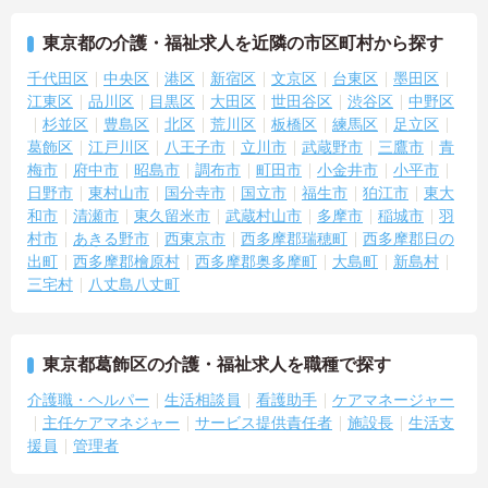
東京都の介護・福祉求人を近隣の市区町村から探す
千代田区
中央区
港区
新宿区
文京区
台東区
墨田区
江東区
品川区
目黒区
大田区
世田谷区
渋谷区
中野区
杉並区
豊島区
北区
荒川区
板橋区
練馬区
足立区
葛飾区
江戸川区
八王子市
立川市
武蔵野市
三鷹市
青
梅市
府中市
昭島市
調布市
町田市
小金井市
小平市
日野市
東村山市
国分寺市
国立市
福生市
狛江市
東大
和市
清瀬市
東久留米市
武蔵村山市
多摩市
稲城市
羽
村市
あきる野市
西東京市
西多摩郡瑞穂町
西多摩郡日の
出町
西多摩郡檜原村
西多摩郡奥多摩町
大島町
新島村
三宅村
八丈島八丈町
東京都葛飾区の介護・福祉求人を職種で探す
介護職・ヘルパー
生活相談員
看護助手
ケアマネージャー
主任ケアマネジャー
サービス提供責任者
施設長
生活支
援員
管理者