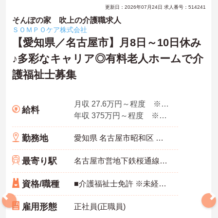
更新日：2026年07月24日 求人番号：514241
そんぽの家 吹上の介護職求人
ＳＯＭＰＯケア株式会社
【愛知県／名古屋市】月8日～10日休み
♪多彩なキャリア◎有料老人ホームで介
護福祉士募集
月収 27.6万円～程度 ※諸手当込み
給料
年収 375万円～程度 ※想定年収
勤務地
愛知県 名古屋市昭和区 阿由知通2-6
最寄り駅
名古屋市営地下鉄桜通線「吹上(愛知)駅」徒歩4分
資格/職種
■介護福祉士免許 ※未経験・ブランク可
雇用形態
正社員(正職員)