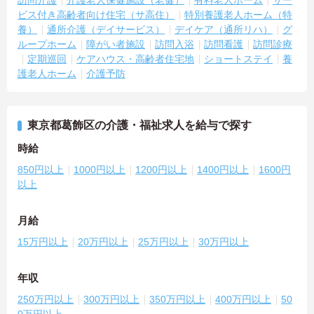
訪問介護
介護老人保健施設（老健）
有料老人ホーム
サー
ビス付き高齢者向け住宅（サ高住）
特別養護老人ホーム（特
養）
通所介護（デイサービス）
デイケア（通所リハ）
グ
ループホーム
障がい者施設
訪問入浴
訪問看護
訪問診療
定期巡回
ケアハウス・高齢者住宅地
ショートステイ
養
護老人ホーム
介護予防
東京都葛飾区の介護・福祉求人を給与で探す
時給
850円以上
1000円以上
1200円以上
1400円以上
1600円
以上
月給
15万円以上
20万円以上
25万円以上
30万円以上
年収
250万円以上
300万円以上
350万円以上
400万円以上
50