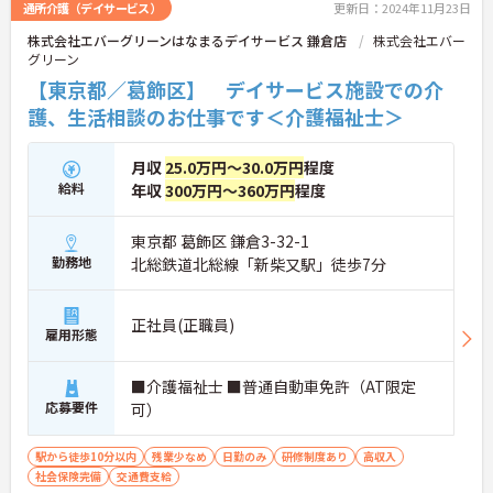
通所介護（デイサービス）
更新日：2024年11月23日
株式会社エバーグリーンはなまるデイサービス 鎌倉店
株式会社エバー
グリーン
【東京都／葛飾区】 デイサービス施設での介
護、生活相談のお仕事です＜介護福祉士＞
月収
25.0万円～30.0万円
程度
給料
年収
300万円～360万円
程度
東京都 葛飾区 鎌倉3-32-1
勤務地
北総鉄道北総線「新柴又駅」徒歩7分
正社員(正職員)
雇用形態
■介護福祉士 ■普通自動車免許（AT限定
応募要件
可）
駅から徒歩10分以内
残業少なめ
日勤のみ
研修制度あり
高収入
社会保険完備
交通費支給