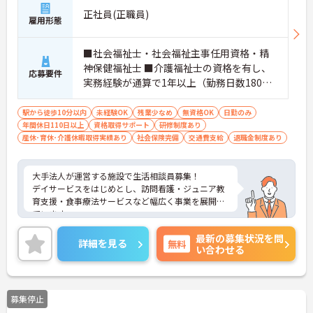
正社員(正職員)
雇用形態
■社会福祉士・社会福祉主事任用資格・精
神保健福祉士 ■介護福祉士の資格を有し、
応募要件
実務経験が通算で1年以上（勤務日数180日
以上）ある方 ■老人福祉施設の施設長経験
が通算で1年以上（勤務日数180日以上）あ
駅から徒歩10分以内
未経験OK
残業少なめ
無資格OK
日勤のみ
年間休日110日以上
る方 ※上記のいずれかの資格をお持ちの方
資格取得サポート
研修制度あり
産休･育休･介護休暇取得実績あり
社会保険完備
交通費支給
退職金制度あり
大手法人が運営する施設で生活相談員募集！
デイサービスをはじめとし、訪問看護・ジュニア教
育支援・食事療法サービスなど幅広く事業を展開し
ています。
日曜固定休の完全週休2日制で、年間休日は120日以
最新の募集状況を問
上！しっかり休んでプライベートも充実！
詳細を見る
無料
い合わせる
ご興味のある方はお気軽にお問い合わせ下さい。
募集停止