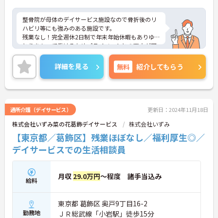
整骨院が母体のデイサービス施設なので骨折後のリ
ハビリ等にも強みのある施設です。
残業なし！完全週休2日制で年末年始休暇もありゆ
とりをもって働けるためプライベートとの両立が可
能です。
ご興味ある方には、面接のポイントなど、さらに詳
詳細を見る
無料
紹介してもらう
細をお話致しますのでお気軽にご相談ください。
通所介護（デイサービス）
更新日：2024年11月18日
株式会社いずみ菜の花葛飾デイサービス
株式会社いずみ
【東京都／葛飾区】残業ほぼなし／福利厚生◎／
デイサービスでの生活相談員
月収
29.0万円
～程度 諸手当込み
給料
東京都 葛飾区 奥戸9丁目16-2
勤務地
ＪＲ総武線「小岩駅」徒歩15分