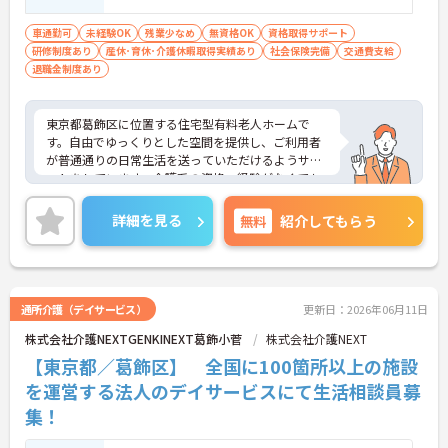
車通勤可
未経験OK
残業少なめ
無資格OK
資格取得サポート
研修制度あり
産休･育休･介護休暇取得実績あり
社会保険完備
交通費支給
退職金制度あり
東京都葛飾区に位置する住宅型有料老人ホームで
す。自由でゆっくりとした空間を提供し、ご利用者
が普通通りの日常生活を送っていただけるようサポ
ートをしています。介護系の資格・経験がなくても
チャレンジOK！研修制度も充実、資格取得支援もあ
り働きながらスキルアップも目指せます。福利厚生
詳細を見る
無料
紹介してもらう
等の高待遇も魅力です。
ご興味ある方には、面接対策ポイントなど、さらに
詳細をお話しいたしますのでお気軽にご相談くださ
い！
通所介護（デイサービス）
更新日：2026年06月11日
株式会社介護NEXTGENKINEXT葛飾小菅
株式会社介護NEXT
【東京都／葛飾区】 全国に100箇所以上の施設
を運営する法人のデイサービスにて生活相談員募
集！