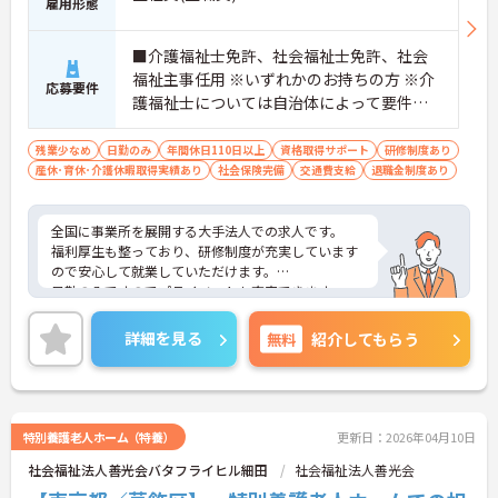
雇用形態
■介護福祉士免許、社会福祉士免許、社会
福祉主事任用 ※いずれかのお持ちの方 ※介
応募要件
護福祉士については自治体によって要件が
異なります
残業少なめ
日勤のみ
年間休日110日以上
資格取得サポート
研修制度あり
産休･育休･介護休暇取得実績あり
社会保険完備
交通費支給
退職金制度あり
全国に事業所を展開する大手法人での求人です。
福利厚生も整っており、研修制度が充実しています
ので安心して就業していただけます。
日勤のみですのでプライベートも充実できます。
ご興味ある方には、面接対策ポイントなど、さらに
詳細をお話しいたしますのでお気軽にご相談くださ
詳細を見る
無料
紹介してもらう
い。
特別養護老人ホーム（特養）
更新日：2026年04月10日
社会福祉法人善光会バタフライヒル細田
社会福祉法人善光会