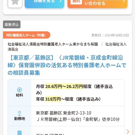
詳細を見る
無料
い合わせる
ご興味のある方はお気軽にお問い合わせ下さい。
募集停止
特別養護老人ホーム（特養）
更新日：2024年06月20日
社会福祉法人清風会特別養護老人ホーム東かなまち桜園
社会福祉法人
清風会
【東京都／葛飾区】〈JR常磐線・京成金町線沿
線〉保育園併設の活気ある特別養護老人ホームで
の相談員募集
月収
20.6万円～26.2万円
程度（諸手当込
み）
給料
年収
318万円
～程度（諸手当込み）
東京都 葛飾区 東金町2-13-10
勤務地
ＪＲ常磐線(上野－仙台)「金町駅」徒歩10分