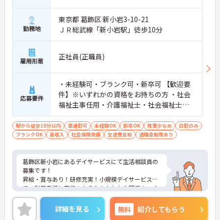
東京都 葛飾区 新小岩3-10-21
勤務地
ＪＲ総武線「新小岩駅」徒歩10分
正社員(正職員)
雇用形態
・未経験可・ブランク可・新卒可 【歓迎要
件】※いずれかの資格をお持ちの方 ・社会
応募要件
福祉主事任用・介護福祉士・社会福祉士・
普通自動車免許
駅から徒歩10分以内
車通勤可
未経験OK
新卒OK
残業少なめ
日勤のみ
ブランクOK
高収入
社会保険完備
交通費支給
退職金制度あり
葛飾区新小岩にあるデイサービスにて生活相談員の
募集です！
昇給・賞与あり！研修充実！小規模デイサービス
で、利用者様と家族のようなあたたかな関係をつく
っていきませんか？
昇給や賞与、季節の休暇など、長く安定して働きや
詳細を見る
無料
紹介してもらう
すい環境を整えています。また、利用者様の負担の