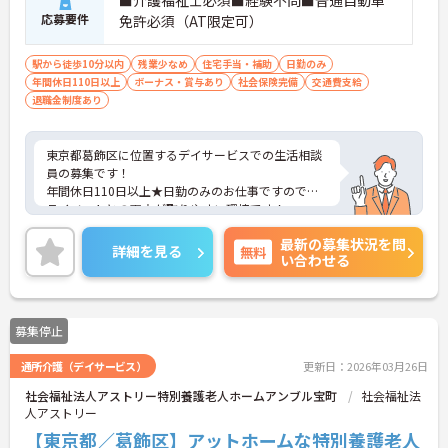
応募要件
免許必須（AT限定可）
駅から徒歩10分以内
残業少なめ
住宅手当・補助
日勤のみ
年間休日110日以上
ボーナス・賞与あり
社会保険完備
交通費支給
退職金制度あり
東京都葛飾区に位置するデイサービスでの生活相談
員の募集です！
年間休日110日以上★日勤のみのお仕事ですのでプ
ライベートとの両立が取りやすい環境です！
ご興味ある方には、面接対策ポイントなど、さらに
最新の募集状況を問
詳細をお話しいたしますのでお気軽にご相談くださ
詳細を見る
無料
い合わせる
い。
募集停止
通所介護（デイサービス）
更新日：2026年03月26日
社会福祉法人アストリー特別養護老人ホームアンブル宝町
社会福祉法
人アストリー
【東京都／葛飾区】アットホームな特別養護老人