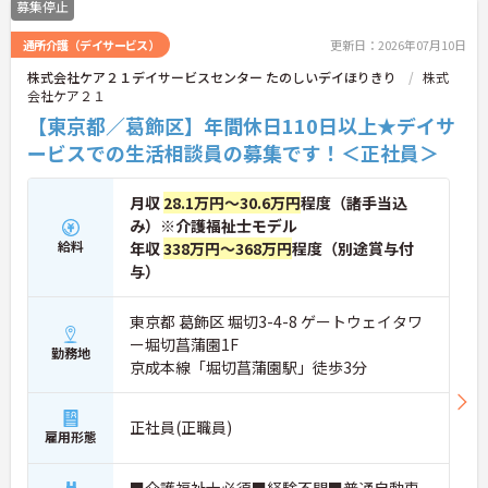
募集停止
通所介護（デイサービス）
更新日：2026年07月10日
株式会社ケア２１デイサービスセンター たのしいデイほりきり
株式
会社ケア２１
【東京都／葛飾区】年間休日110日以上★デイサ
ービスでの生活相談員の募集です！＜正社員＞
月収
28.1万円～30.6万円
程度（諸手当込
み）※介護福祉士モデル
給料
年収
338万円～368万円
程度（別途賞与付
与）
東京都 葛飾区 堀切3-4-8 ゲートウェイタワ
ー堀切菖蒲園1F
勤務地
京成本線「堀切菖蒲園駅」徒歩3分
正社員(正職員)
雇用形態
■介護福祉士必須■経験不問■普通自動車