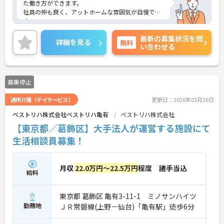
た働き方ができます。
社員の仲も良く、アットホームな雰囲気が自慢で
す。
ご興味ある方には、面接対策ポイントなど、詳細を
最新の募集状況を問
お話しいたしますのでお気軽にご相談ください。
詳細を見る
無料
い合わせる
募集停止
通所介護（デイサービス）
更新日：2026年03月26日
ベストリハ株式会社ベストリハ亀有
ベストリハ株式会社
【東京都／葛飾区】大手法人が運営する施設にて
生活相談員募集！
月収
22.0万円～22.5万円
程度 諸手当込
給料
東京都 葛飾区 亀有3-11-1 ミノサンハイツ
勤務地
ＪＲ常磐線(上野－仙台)「亀有駅」徒歩6分