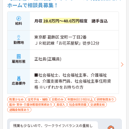
ホームで相談員募集！
月収
28.0万円～40.0万円
程度 諸手当込
給料
東京都 葛飾区 宝町一丁目2番
勤務地
ＪＲ総武線「お花茶屋駅」徒歩12分
正社員(正職員)
雇用形態
■社会福祉士、社会福祉主事、介護福祉
士、介護支援専門員、社会福祉主事任用資
応募要件
格 ※いずれかをお持ちの方
残業少なめ
住宅手当・補助
日勤のみ
年間休日110日以上
研修制度あり
産休･育休･介護休暇取得実績あり
高収入
社会保険完備
交通費支給
退職金制度あり
残業も少ないので、ワークライフバランスの重視し