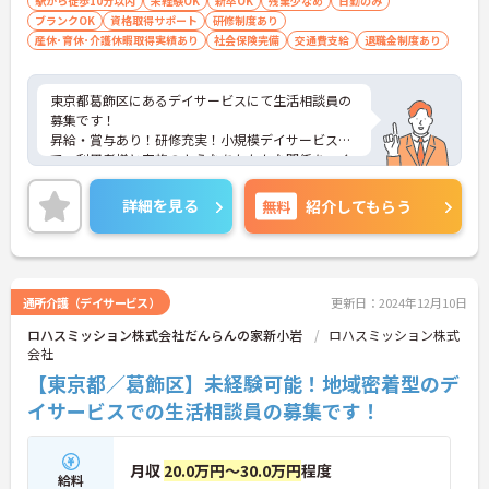
駅から徒歩10分以内
未経験OK
新卒OK
残業少なめ
日勤のみ
ブランクOK
資格取得サポート
研修制度あり
産休･育休･介護休暇取得実績あり
社会保険完備
交通費支給
退職金制度あり
東京都葛飾区にあるデイサービスにて生活相談員の
募集です！
昇給・賞与あり！研修充実！小規模デイサービス
で、利用者様と家族のようなあたたかな関係をつく
っていきませんか？
昇給や賞与、季節の休暇など、長く安定して働きや
詳細を見る
無料
紹介してもらう
すい環境を整えています。また、利用者様の負担の
軽減やスタッフの意欲向上のため研修制度に力を入
れていますので、未経験の方、資格をお持ちでない
方もご安心ください。もちろん、国家資格をお持ち
の方には生活相談員や管理者など、それぞれに合っ
通所介護（デイサービス）
更新日：2024年12月10日
たお仕事をご用意しています。
ロハスミッション株式会社だんらんの家新小岩
ロハスミッション株式
詳細が気になられる方は、お気軽にお問い合わせ下
会社
さい。
【東京都／葛飾区】未経験可能！地域密着型のデ
イサービスでの生活相談員の募集です！
月収
20.0万円～30.0万円
程度
給料