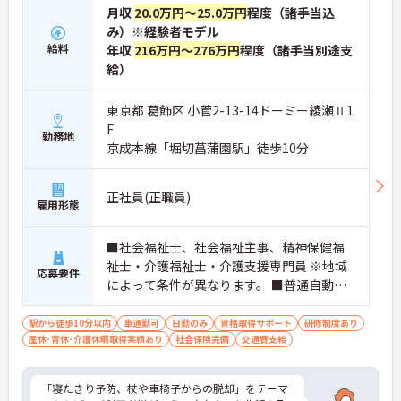
月収
20.0万円～25.0万円
程度（諸手当込
み）※経験者モデル
給料
年収
216万円～276万円
程度（諸手当別途支
給）
東京都 葛飾区 小菅2-13-14ドーミー綾瀬Ⅱ1
F
勤務地
京成本線「堀切菖蒲園駅」徒歩10分
正社員(正職員)
雇用形態
■社会福祉士、社会福祉主事、精神保健福
祉士・介護福祉士・介護支援専門員 ※地域
応募要件
によって条件が異なります。 ■普通自動車
免許（AT限定可） ※未経験可、ブランク可
駅から徒歩10分以内
車通勤可
日勤のみ
資格取得サポート
研修制度あり
産休･育休･介護休暇取得実績あり
社会保険完備
交通費支給
「寝たきり予防、杖や車椅子からの脱却」をテーマ