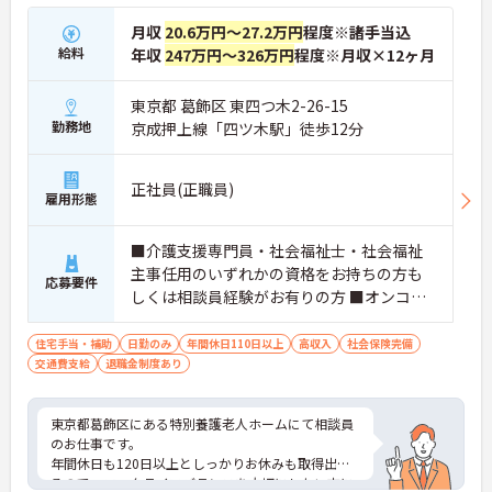
月収
20.6万円～27.2万円
程度※諸手当込
給料
年収
247万円～326万円
程度※月収×12ヶ月
東京都 葛飾区 東四つ木2-26-15
勤務地
京成押上線「四ツ木駅」徒歩12分
正社員(正職員)
雇用形態
■介護支援専門員・社会福祉士・社会福祉
主事任用のいずれかの資格をお持ちの方も
応募要件
しくは相談員経験がお有りの方 ■オンコー
ル対応が可能な方 ■普通自動車免許（必
須）
住宅手当・補助
日勤のみ
年間休日110日以上
高収入
社会保険完備
交通費支給
退職金制度あり
東京都葛飾区にある特別養護老人ホームにて相談員
のお仕事です。
年間休日も120日以上としっかりお休みも取得出来
るので、ワークライフバランスを大切にしたい方に