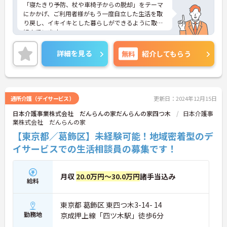
「寝たきり予防、杖や車椅子からの脱却」をテーマ
にかかげ、ご利用者様がもう一度自立した生活を取
り戻し、イキイキとした暮らしができるように取り
組んでいます。
整骨院からスタートした法人で、現在も店舗を増や
し続けている安定感のある母体です。事業拡大傾向
詳細を見る
無料
紹介してもらう
にあるため、頑張り次第ではキャリアアップも見込
めるます。複数の店舗を経営しているノウハウを生
かした研修制度も自身の成長に繋がります。自立支
援に向けての熱い想いのスタッフが多く、活気があ
る職場も魅力の1つです。
通所介護（デイサービス）
更新日：2024年12月15日
ご興味のある方はお気軽にお問い合わせ下さいま
日本介護事業株式会社 だんらんの家だんらんの家四つ木
日本介護事
せ。
業株式会社 だんらんの家
【東京都／葛飾区】未経験可能！地域密着型のデ
イサービスでの生活相談員の募集です！
月収
20.0万円～30.0万円
諸手当込み
給料
東京都 葛飾区 東四つ木3-14- 14
勤務地
京成押上線「四ツ木駅」徒歩6分