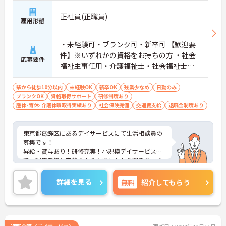
正社員(正職員)
雇用形態
・未経験可・ブランク可・新卒可 【歓迎要
件】※いずれかの資格をお持ちの方 ・社会
応募要件
福祉主事任用・介護福祉士・社会福祉士・
普通自動車免許
駅から徒歩10分以内
未経験OK
新卒OK
残業少なめ
日勤のみ
ブランクOK
資格取得サポート
研修制度あり
産休･育休･介護休暇取得実績あり
社会保険完備
交通費支給
退職金制度あり
東京都葛飾区にあるデイサービスにて生活相談員の
募集です！
昇給・賞与あり！研修充実！小規模デイサービス
で、利用者様と家族のようなあたたかな関係をつく
っていきませんか？
昇給や賞与、季節の休暇など、長く安定して働きや
詳細を見る
無料
紹介してもらう
すい環境を整えています。また、利用者様の負担の
軽減やスタッフの意欲向上のため研修制度に力を入
れていますので、未経験の方、資格をお持ちでない
方もご安心ください。もちろん、国家資格をお持ち
の方には生活相談員や管理者など、それぞれに合っ