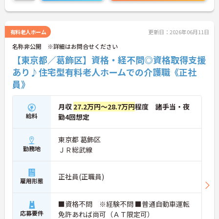
でご気軽にお問い合わせください。
有料老人ホーム
更新日：2026年06月11日
名称非公開 ※詳細はお問合せください
【東京都／葛飾区】資格・経不問◎資格取得支援
あり♪住宅型有料老人ホームでの介護職《正社
員》
月収
27.2万円～28.7万円
程度 諸手当・夜
給料
勤4回想定
東京都 葛飾区
勤務地
ＪＲ総武線
正社員(正職員)
雇用形態
■資格不問 ※経験不問 ■普通自動車運転
応募要件
免許あれば尚可（ＡＴ限定可）