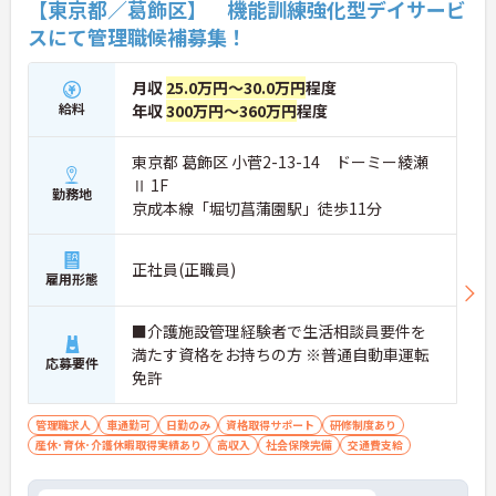
【東京都／葛飾区】 機能訓練強化型デイサービ
スにて管理職候補募集！
月収
25.0万円～30.0万円
程度
給料
年収
300万円～360万円
程度
東京都 葛飾区 小菅2-13-14 ドーミー綾瀬
Ⅱ 1F
勤務地
京成本線「堀切菖蒲園駅」徒歩11分
正社員(正職員)
雇用形態
■介護施設管理経験者で生活相談員要件を
満たす資格をお持ちの方 ※普通自動車運転
応募要件
免許
管理職求人
車通勤可
日勤のみ
資格取得サポート
研修制度あり
産休･育休･介護休暇取得実績あり
高収入
社会保険完備
交通費支給