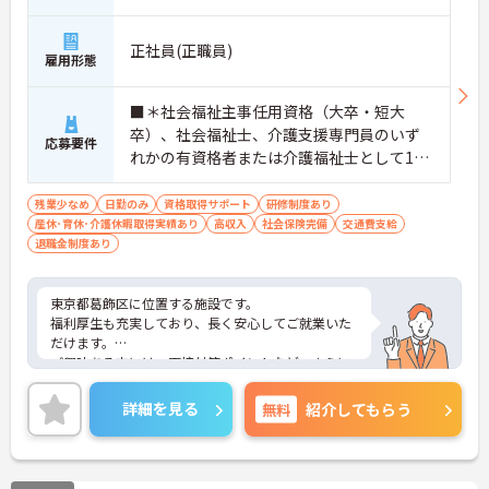
正社員(正職員)
雇用形態
■＊社会福祉主事任用資格（大卒・短大
卒）、社会福祉士、介護支援専門員のいず
応募要件
れかの有資格者または介護福祉士として1年
以上経験者 ※普通自動車免許（ＡＴ限定
可）
残業少なめ
日勤のみ
資格取得サポート
研修制度あり
産休･育休･介護休暇取得実績あり
高収入
社会保険完備
交通費支給
退職金制度あり
東京都葛飾区に位置する施設です。
福利厚生も充実しており、長く安心してご就業いた
だけます。
ご興味ある方には、面接対策ポイントなど、さらに
詳細をお話しいたしますのでお気軽にご相談くださ
い！
詳細を見る
無料
紹介してもらう