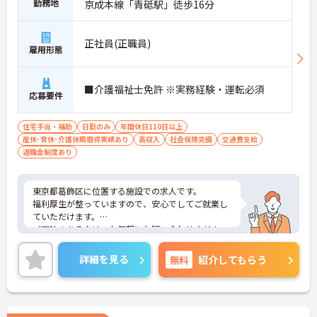
勤務地
京成本線「青砥駅」徒歩16分
正社員(正職員)
雇用形態
■介護福祉士免許 ※実務経験・運転必須
応募要件
住宅手当・補助
日勤のみ
年間休日110日以上
産休･育休･介護休暇取得実績あり
高収入
社会保険完備
交通費支給
退職金制度あり
東京都葛飾区に位置する施設での求人です。
福利厚生が整っていますので、安心でしてご就業し
ていただけます。
ご興味のある方は、お気軽にお問い合わせくださ
い。
詳細を見る
無料
紹介してもらう