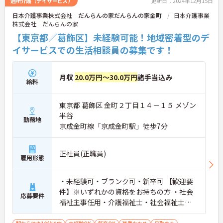
通所介護（デイサービス）
更新日：2024年12月15日
たお仕事をご用意しています。
日本介護事業株式会社 だんらんの家だんらんの家金町
日本介護事業
詳細が気になられる方は、お気軽にお問い合わせ下
株式会社 だんらんの家
さい。
【東京都／葛飾区】未経験可能！地域密着型のデ
イサービスでの生活相談員の募集です！
月収
20.0万円～30.0万円
諸手当込み
給料
東京都 葛飾区 金町２丁目１４－１５ メゾン
半谷
勤務地
京成金町線「京成金町駅」徒歩7分
正社員(正職員)
雇用形態
・未経験可・ブランク可・新卒可 【歓迎要
件】※いずれかの資格をお持ちの方 ・社会
応募要件
福祉主事任用・介護福祉士・社会福祉士・
普通自動車免許