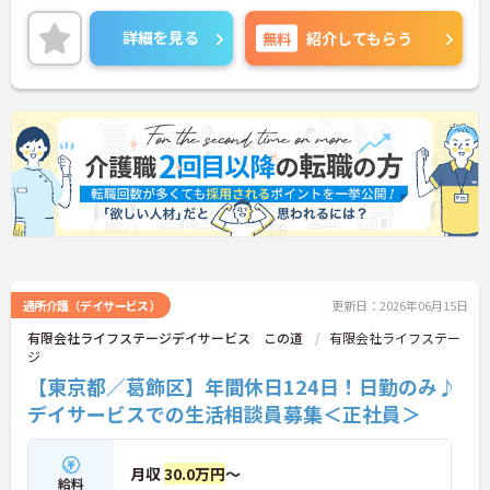
オススメです◎
ご興味ある方には、面接対策ポイントなど、さらに
詳細を見る
無料
紹介してもらう
詳細をお話しいたしますのでお気軽にご相談くださ
い。
通所介護（デイサービス）
更新日：2026年06月15日
有限会社ライフステージデイサービス この道
有限会社ライフステー
ジ
【東京都／葛飾区】年間休日124日！日勤のみ♪
デイサービスでの生活相談員募集＜正社員＞
月収
30.0万円
～
給料