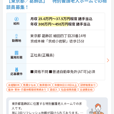
【東京都／葛飾区】 特別養護老人ホームでの相
談員募集！
月収
25.0万円～37.5万円
程度 諸手当込
給料
年収
300万円～450万円
程度 諸手当込
東京都 葛飾区 細田四丁目20番14号
勤務地
京成本線「京成小岩駅」徒歩15分
正社員(正職員)
雇用形態
■資格不問 ■普通自動車免許(AT可)必須
応募要件
未経験OK
残業少なめ
無資格OK
年間休日110日以上
研修制度あり
産休･育休･介護休暇取得実績あり
高収入
社会保険完備
交通費支給
東京都葛飾区に位置する特別養護老人ホームでの求
人です。
年に3日リフレッシュ休暇が設けられております。