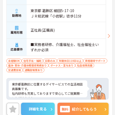
東京都 葛飾区 細田5-17-10
勤務地
ＪＲ総武線「小岩駅」徒歩11分
正社員(正職員)
雇用形態
■実務者研修、介護福祉士、社会福祉士い
応募要件
ずれか必須
未経験OK
住宅手当・補助
日勤のみ
年間休日110日以上
資格取得サポート
産休･育休･介護休暇取得実績あり
ボーナス・賞与あり
社会保険完備
交通費支給
退職金制度あり
東京都葛飾区に位置するデイサービスでの生活相談
員募集です。
社内研修も充実しておりますで安心してご就業開始
いただけます！
また、年間休日124日あるので、しっかりとプライ
ベートも充実できます♪
詳細を見る
無料
紹介してもらう
ご興味のある方はご面接のポイントお伝えしますの