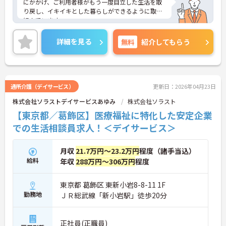
にかかげ、ご利用者様がもう一度自立した生活を取
り戻し、イキイキとした暮らしができるように取り
組んでいます。
整骨院からスタートした法人で、現在も店舗を増や
し続けている安定感のある母体です。事業拡大傾向
詳細を見る
無料
紹介してもらう
にあるため、頑張り次第ではキャリアアップも見込
めるます。複数の店舗を経営しているノウハウを生
かした研修制度も自身の成長に繋がります。自立支
援に向けての熱い想いのスタッフが多く、活気があ
る職場も魅力の1つです。
通所介護（デイサービス）
更新日：2026年04月23日
ご興味のある方はお気軽にお問い合わせ下さいま
株式会社ソラストデイサービスあゆみ
株式会社ソラスト
せ。
【東京都／葛飾区】医療福祉に特化した安定企業
での生活相談員求人！＜デイサービス＞
月収
21.7万円～23.2万円
程度（諸手当込）
給料
年収
288万円～306万円
程度
東京都 葛飾区 東新小岩8-8-11 1F
勤務地
ＪＲ総武線「新小岩駅」徒歩20分
正社員(正職員)