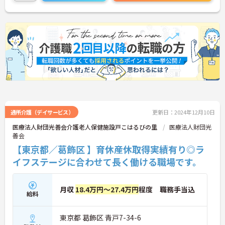
軽減やスタッフの意欲向上のため研修制度に力を入
れていますので、未経験の方、資格をお持ちでない
方もご安心ください。もちろん、国家資格をお持ち
の方には生活相談員や管理者など、それぞれに合っ
たお仕事をご用意しています。
詳細が気になられる方は、お気軽にお問い合わせ下
さい。
通所介護（デイサービス）
更新日：2024年12月10日
医療法人財団光善会介護老人保健施設戸こはるびの里
医療法人財団光
善会
【東京都／葛飾区 】育休産休取得実績有り◎ラ
イフステージに合わせて長く働ける職場です。
月収
18.4万円～27.4万円
程度 職務手当込
給料
東京都 葛飾区 青戸7-34-6