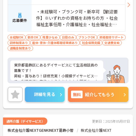
・未経験可・ブランク可・新卒可 【歓迎要
件】※いずれかの資格をお持ちの方 ・社会
応募要件
福祉主事任用・介護福祉士・社会福祉士・
普通自動車免許
未経験OK
新卒OK
残業少なめ
日勤のみ
ブランクOK
資格取得サポート
研修制度あり
産休･育休･介護休暇取得実績あり
社会保険完備
交通費支給
退職金制度あり
東京都葛飾区にあるデイサービスにて生活相談員の
募集です！
昇給・賞与あり！研修充実！小規模デイサービス
で、利用者様と家族のようなあたたかな関係をつく
っていきませんか？
昇給や賞与、季節の休暇など、長く安定して働きや
詳細を見る
無料
紹介してもらう
すい環境を整えています。また、利用者様の負担の
軽減やスタッフの意欲向上のため研修制度に力を入
れていますので、未経験の方、資格をお持ちでない
方もご安心ください。もちろん、国家資格をお持ち
の方には生活相談員や管理者など、それぞれに合っ
通所介護（デイサービス）
更新日：2025年05月07日
たお仕事をご用意しています。
株式会社介護NEXTGENKINEXT葛飾小管
株式会社介護NEXT
詳細が気になられる方は、お気軽にお問い合わせ下
さい。