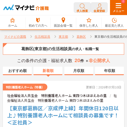
0
0
求人検索
会員登録
メニュー
ホーム
初めての方へ
面談会場一覧
保存した求人
最近見た求人
マイナビ介護職
生活相談員
東京都
葛飾区
東京都の生活相談員の
葛飾区(東京都)の生活相談員
の求人・転職一覧
20
この条件の介護・福祉求人数
非公開求人
件 ＋
おすすめ順
新着順
月収順
年収順
特別養護老人ホーム（特養）
更新日：2026年07月10日
社会福祉法人共生会 特別養護老人ホーム 東四つ木ほほえみの里
社
会福祉法人共生会 特別養護老人ホーム 東四つ木ほほえみの里
【東京都葛飾区／京成押上線】年間休日120日以
上♪特別養護老人ホームにて相談員の募集です！
＜正社員＞