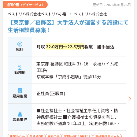
通所介護（デイサービス）
更新日：2026年03月26日
ベストリハ株式会社ベストリハ小岩
ベストリハ株式会社
【東京都／葛飾区】大手法人が運営する施設にて
生活相談員募集！
月収
22.0万円～22.5万円
程度 諸手当込
給料
東京都 葛飾区 細田4-37-16 永福ハイム細
田1階
勤務地
京成本線「京成小岩駅」徒歩14分
正社員(正職員)
雇用形態
■社会福祉士・社会福祉主事任用資格・精
神保健福祉士 ■介護福祉士の資格を有し、
応募要件
実務経験が通算で1年以上（勤務日数180日
以上）ある方 ■老人福祉施設の施設長経験
が通算で1年以上（勤務日数180日以上）あ
残業少なめ
無資格OK
日勤のみ
年間休日110日以上
資格取得サポート