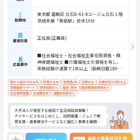
東京都 葛飾区 立石8-43-8コージュ立石１階
勤務地
京成本線「青砥駅」徒歩10分
正社員(正職員)
雇用形態
■社会福祉士・社会福祉主事任用資格・精
神保健福祉士 ■介護福祉士の資格を有し、
応募要件
実務経験が通算で1年以上（勤務日数180日
以上）ある方 ■老人福祉施設の施設長経験
が通算で1年以上（勤務日数180日以上）あ
駅から徒歩10分以内
残業少なめ
無資格OK
日勤のみ
年間休日110日以上
資格取得サポート
る方 ※上記のいずれかの資格をお持ちの方
研修制度あり
産休･育休･介護休暇取得実績あり
社会保険完備
交通費支給
退職金制度あり
大手法人が運営する施設で生活相談員募集！
デイサービスをはじめとし、訪問看護・ジュニア教
育支援・食事療法サービスなど幅広く事業を展開し
ています。
日曜固定休の完全週休2日制で、年間休日は120日以
最新の募集状況を問
上！しっかり休んでプライベートも充実！