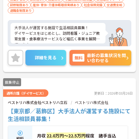
研修制度あり
産休･育休･介護休暇取得実績あり
る方 ※上記のいずれかの資格をお持ちの方
社会保険完備
交通費支給
退職金制度あり
大手法人が運営する施設で生活相談員募集！
デイサービスをはじめとし、訪問看護・ジュニア教
育支援・食事療法サービスなど幅広く事業を展開し
ています。
日曜固定休の完全週休2日制で、年間休日は120日以
最新の募集状況を問
上！しっかり休んでプライベートも充実！
詳細を見る
無料
い合わせる
ご興味のある方はお気軽にお問い合わせ下さい。
募集停止
通所介護（デイサービス）
更新日：2026年03月26日
ベストリハ株式会社ベストリハ立石
ベストリハ株式会社
【東京都／葛飾区】大手法人が運営する施設にて
生活相談員募集！
月収
22.0万円～22.5万円
程度 諸手当込
給料