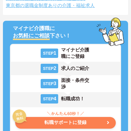
東京都の退職金制度ありの介護・福祉求人
マイナビ介護職に
お気軽にご相談
下さい！
マイナビ介護
1
STEP
職にご登録
2
求人のご紹介
STEP
面接・条件交
3
STEP
渉
4
転職成功！
STEP
転職サポートに登録