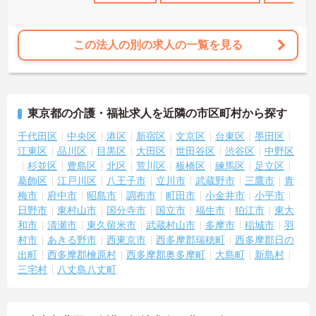
この法人の別の求人の一覧を見る
東京都の介護・福祉求人を近隣の市区町村から探す
千代田区
中央区
港区
新宿区
文京区
台東区
墨田区
江東区
品川区
目黒区
大田区
世田谷区
渋谷区
中野区
杉並区
豊島区
北区
荒川区
板橋区
練馬区
足立区
葛飾区
江戸川区
八王子市
立川市
武蔵野市
三鷹市
青
梅市
府中市
昭島市
調布市
町田市
小金井市
小平市
日野市
東村山市
国分寺市
国立市
福生市
狛江市
東大
和市
清瀬市
東久留米市
武蔵村山市
多摩市
稲城市
羽
村市
あきる野市
西東京市
西多摩郡瑞穂町
西多摩郡日の
出町
西多摩郡檜原村
西多摩郡奥多摩町
大島町
新島村
三宅村
八丈島八丈町