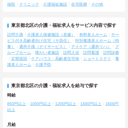
病院
クリニック
介護福祉施設
在宅医療
その他
東京都北区の介護・福祉求人をサービス内容で探す
訪問介護
介護老人保健施設（老健）
有料老人ホーム
サー
ビス付き高齢者向け住宅（サ高住）
特別養護老人ホーム（特
養）
通所介護（デイサービス）
デイケア（通所リハ）
グ
ループホーム
障がい者施設
訪問入浴
訪問看護
訪問診療
定期巡回
ケアハウス・高齢者住宅地
ショートステイ
養
護老人ホーム
介護予防
東京都北区の介護・福祉求人を給与で探す
時給
850円以上
1000円以上
1200円以上
1400円以上
1600円
以上
月給