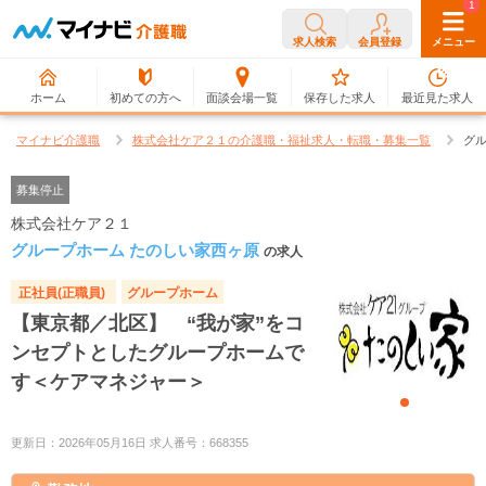
0
1
求人検索
会員登録
メニュー
ホーム
初めての方へ
面談会場一覧
保存した求人
最近見た求人
マイナビ介護職
株式会社ケア２１の介護職・福祉求人・転職・募集一覧
グル
募集停止
株式会社ケア２１
グループホーム たのしい家西ヶ原
の求人
正社員(正職員)
グループホーム
【東京都／北区】 “我が家”をコ
ンセプトとしたグループホームで
す＜ケアマネジャー＞
更新日：2026年05月16日 求人番号：668355