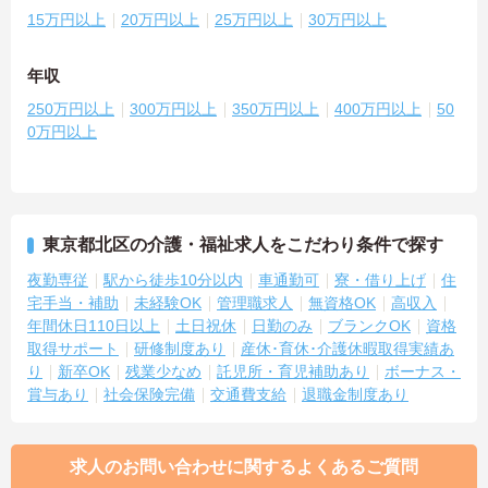
15万円以上
20万円以上
25万円以上
30万円以上
年収
250万円以上
300万円以上
350万円以上
400万円以上
50
0万円以上
東京都北区の介護・福祉求人をこだわり条件で探す
夜勤専従
駅から徒歩10分以内
車通勤可
寮・借り上げ
住
宅手当・補助
未経験OK
管理職求人
無資格OK
高収入
年間休日110日以上
土日祝休
日勤のみ
ブランクOK
資格
取得サポート
研修制度あり
産休･育休･介護休暇取得実績あ
り
新卒OK
残業少なめ
託児所・育児補助あり
ボーナス・
賞与あり
社会保険完備
交通費支給
退職金制度あり
求人のお問い合わせに関するよくあるご質問