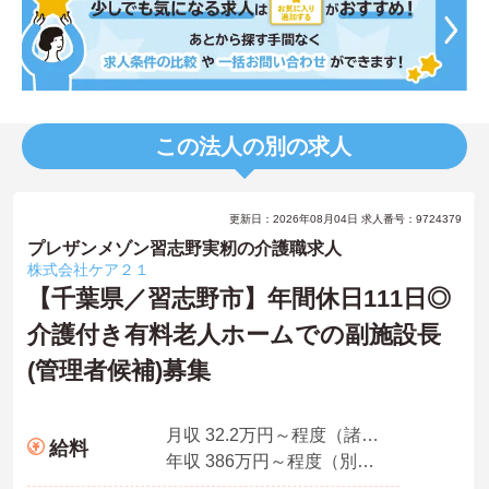
この法人の別の求人
更新日：2026年08月04日 求人番号：9724379
プレザンメゾン習志野実籾の介護職求人
株式会社ケア２１
【千葉県／習志野市】年間休日111日◎
介護付き有料老人ホームでの副施設長
(管理者候補)募集
月収 32.2万円～程度（諸手当込み）※介護福祉士モデル
給料
年収 386万円～程度（別途賞与付与）