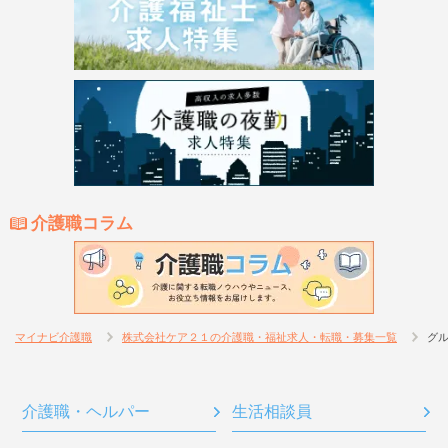
介護職コラム
マイナビ介護職
株式会社ケア２１の介護職・福祉求人・転職・募集一覧
グル
介護職・ヘルパー
生活相談員