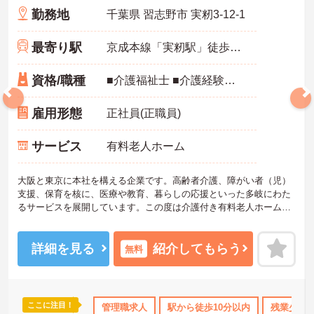
勤務地
千葉県 習志野市 実籾3-12-1
最寄り駅
京成本線「実籾駅」徒歩3分
資格/職種
■介護福祉士 ■介護経験が5年以上ある方 ※リーダー経験、管理者・マネジメント経験がある方優遇
雇用形態
正社員(正職員)
サービス
有料老人ホーム
大阪と東京に本社を構える企業です。高齢者介護、障がい者（児）
支援、保育を核に、医療や教育、暮らしの応援といった多岐にわた
るサービスを展開しています。この度は介護付き有料老人ホームの
副施設長として幅広い業務をお任せいたします。これまでのご経験
を活かして即戦力としてご活躍いただきます。ご利用者様はもちろ
ん、従業員も活き活きと働ける環境をつくりませんか？
詳細を見る
紹介してもらう
無料
ご興味ある方には、面接対策ポイントなど、さらに詳細をお話しい
たしますのでお気軽にご相談ください！
ここに注目！
手当・補助
年間休日110日以上
管理職求人
高収入
駅から徒歩10分以内
ボーナス・賞与あり
残業少な