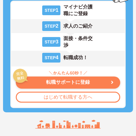
マイナビ介護
1
STEP
職にご登録
2
求人のご紹介
STEP
面接・条件交
3
STEP
渉
4
転職成功！
STEP
転職サポートに登録
はじめて転職する方へ