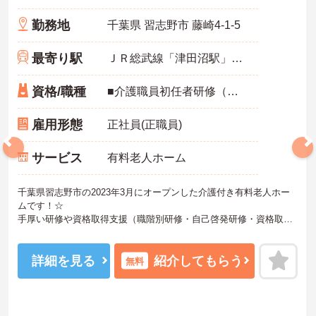
勤務地
千葉県 習志野市 藤崎4-1-5
最寄り駅
ＪＲ総武線「津田沼駅」徒歩17分
資格/職種
■介護職員初任者研修（ヘルパー2級）以上 ■未経験可
雇用形態
正社員(正職員)
サービス
有料老人ホーム
千葉県習志野市の2023年3月にオープンした介護付き有料老人ホー
ムです！☆
手厚い研修や資格取得支援（職階別研修・自己啓発研修・資格取得
セミナーなど、年間60回以上の研修プログラムを実施し、職員の資
質向上と資格取得のサポートを行っております）があります！
スキルアップされたい方や未経験の方にもおすすめです！また、す
詳細を見る
紹介してもらう
無料
べての働く方が「安心して長く活躍できる職場」を提供すべく、
様々な福利厚生制度をご用意しております。
まずは施設での面談や見学からでもご相談可能です！ご興味ある方
には、面接対策ポイントなど、さらに詳細をお話しいたしますので