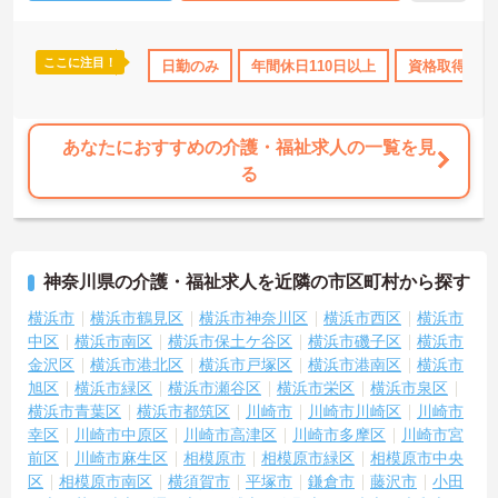
ここに注目！
日110日以上
資格取得サポート
日勤のみ
年間休日110日以上
研修制度あり
産休･育休･介護
資格取得サポ
あなたにおすすめの介護・福祉求人の一覧を見
る
神奈川県の介護・福祉求人を近隣の市区町村から探す
横浜市
横浜市鶴見区
横浜市神奈川区
横浜市西区
横浜市
中区
横浜市南区
横浜市保土ケ谷区
横浜市磯子区
横浜市
金沢区
横浜市港北区
横浜市戸塚区
横浜市港南区
横浜市
旭区
横浜市緑区
横浜市瀬谷区
横浜市栄区
横浜市泉区
横浜市青葉区
横浜市都筑区
川崎市
川崎市川崎区
川崎市
幸区
川崎市中原区
川崎市高津区
川崎市多摩区
川崎市宮
前区
川崎市麻生区
相模原市
相模原市緑区
相模原市中央
区
相模原市南区
横須賀市
平塚市
鎌倉市
藤沢市
小田