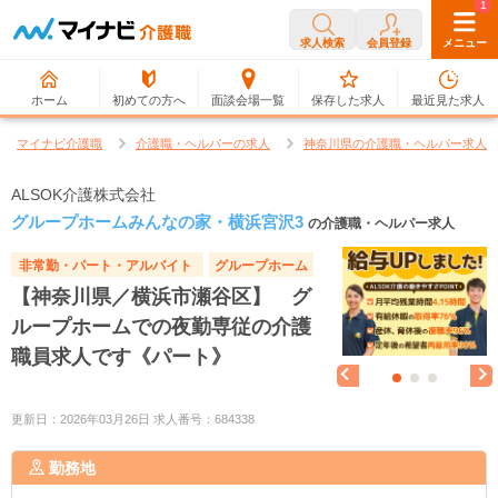
0
1
求人検索
会員登録
メニュー
ホーム
初めての方へ
面談会場一覧
保存した求人
最近見た求人
マイナビ介護職
介護職・ヘルパーの求人
神奈川県の介護職・ヘルパー求人
ALSOK介護株式会社
グループホームみんなの家・横浜宮沢3
の介護職・ヘルパー求人
非常勤・パート・アルバイト
グループホーム
【神奈川県／横浜市瀬谷区】 グ
ループホームでの夜勤専従の介護
職員求人です《パート》
更新日：2026年03月26日 求人番号：684338
勤務地