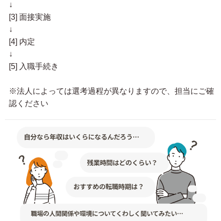
↓
[3] 面接実施
↓
[4] 内定
↓
[5] 入職手続き
※法人によっては選考過程が異なりますので、担当にご確
認ください