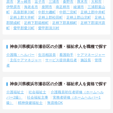
原市
茅ヶ崎市
逗子市
三浦市
秦野市
厚木市
大和市
伊勢原市
海老名市
座間市
南足柄市
綾瀬市
三浦郡葉山
町
高座郡寒川町
中郡大磯町
中郡二宮町
足柄上郡中井町
足柄上郡大井町
足柄上郡松田町
足柄上郡山北町
足柄上
郡開成町
足柄下郡箱根町
足柄下郡真鶴町
足柄下郡湯河原
町
愛甲郡愛川町
愛甲郡清川村
神奈川県横浜市瀬谷区の介護・福祉求人を職種で探す
介護職・ヘルパー
生活相談員
看護助手
ケアマネージャー
主任ケアマネジャー
サービス提供責任者
施設長
管理
者
神奈川県横浜市瀬谷区の介護・福祉求人を資格で探す
介護福祉士
社会福祉士
介護職員初任者研修（ホームヘル
パー2級）
社会福祉主事
実務者研修（ホームヘルパー1
級）
精神保健福祉士
無資格OK