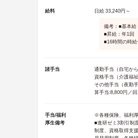
給料
日給 33,240円～
備考：■基本給：
■昇給：年1回
■16時間の時給合
諸手当
通勤手当（自宅から
資格手当（介護福祉士
その他手当（夜勤手
算手当:8,800円
手当/福利
※各種保険、福利
厚生備考
■進研ゼミ3割引制
制度、資格取得支