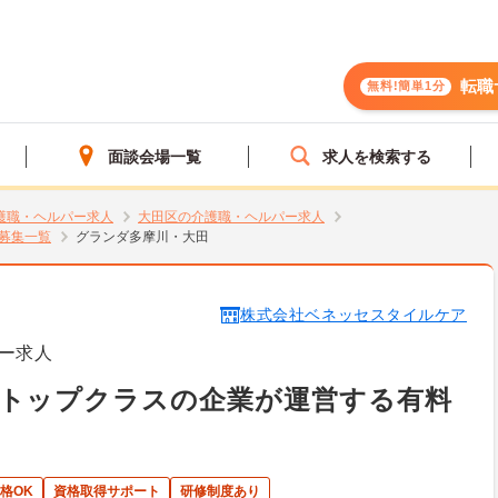
転職
無料!簡単1分
面談会場一覧
求人を検索する
護職・ヘルパー求人
大田区の介護職・ヘルパー求人
募集一覧
グランダ多摩川・大田
株式会社ベネッセスタイルケア
ー求人
界トップクラスの企業が運営する有料
格OK
資格取得サポート
研修制度あり