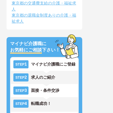
東京都の交通費支給の介護・福祉求
人
東京都の退職金制度ありの介護・福
祉求人
マイナビ介護職に
お気軽にご相談
下さい！
1
マイナビ介護職にご登録
STEP
2
求人のご紹介
STEP
3
面接・条件交渉
STEP
4
転職成功！
STEP