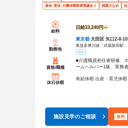
産休･育休･介護休暇取得実績あり
残業少なめ
社
日給33,240円～
給料
東京都
大田区 矢口2-8-10
東急多摩川線「武蔵新田駅」
勤務地
MAP
■介護職員初任者研修、
ームヘルパー1級、実務
資格/職種
修、介護福祉士 ※いずれ
有給休暇 出産・育児休暇
お持ちでない方も相談可
休日休暇
施設見学のご相談
無料