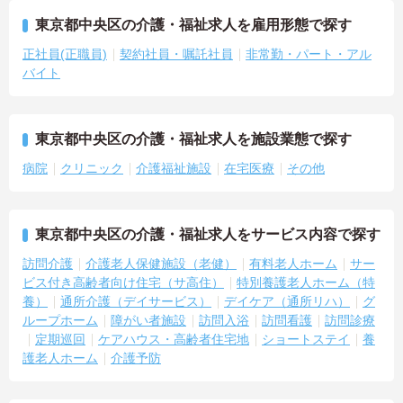
東京都中央区の介護・福祉求人を雇用形態で探す
正社員(正職員)
契約社員・嘱託社員
非常勤・パート・アル
バイト
東京都中央区の介護・福祉求人を施設業態で探す
病院
クリニック
介護福祉施設
在宅医療
その他
東京都中央区の介護・福祉求人をサービス内容で探す
訪問介護
介護老人保健施設（老健）
有料老人ホーム
サー
ビス付き高齢者向け住宅（サ高住）
特別養護老人ホーム（特
養）
通所介護（デイサービス）
デイケア（通所リハ）
グ
ループホーム
障がい者施設
訪問入浴
訪問看護
訪問診療
定期巡回
ケアハウス・高齢者住宅地
ショートステイ
養
護老人ホーム
介護予防