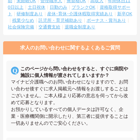
助
未経験OK
管理職求人
無資格OK
高収入
年間休日11
0日以上
土日祝休
日勤のみ
ブランクOK
資格取得サポー
ト
研修制度あり
産休･育休･介護休暇取得実績あり
新卒OK
残業少なめ
託児所・育児補助あり
ボーナス・賞与あり
社会保険完備
交通費支給
退職金制度あり
求人のお問い合わせに関するよくあるご質問
このページから問い合わせをすると、すぐに病院や
施設に個人情報が渡されてしまいますか？
マイナビ介護職へのお問い合わせになりますので、お問
い合わせ後すぐに求人掲載元へ情報をお渡しすることは
ございません。ご本人様より応募の意志を伺ってから改
めて応募となります。
お預かりしているすべての個人データは許可なく、企
業・医療機関側に開示したり、第三者に提供することは
一切ありませんのでご安心ください。