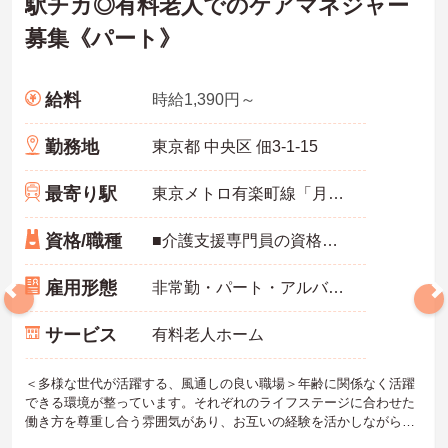
駅チカ◎有料老人でのケアマネジャー
取得実績14日と休みも取りやすい環境です
・年間休日111日以上・シフトは柔軟に対応しており、有給と組み合
募集《パート》
わせて海外旅行に行くスタッフもいる職場です
・インカム導入によりスタッフ間のフリーハンド連絡・情報共有が
可能、また、睡眠センサー・アレクサ等IoT機器を活用し、業務効率
化と質の高いケアを両立しています
給料
時給1,390円～
・従業員満足度調査を定期実施し、スタッフの声を制度に反映する
文化があります
勤務地
東京都 中央区 佃3-1-15
・エリアマネージャー・社長が定期的にホームを周り、スタッフと
直接意見交換をしています
最寄り駅
【育児・家庭との両立を本気でサポートしている職場です】
東京メトロ有楽町線「月島駅」徒歩5分
・育休取得率100%・育休後就業復帰率100%と、育児と仕事を両立
できる体制が整っています
資格/職種
■介護支援専門員の資格をお持ちの方 ※未経験・ブランク可
・育児短時間勤務が小学4年生まで利用でき、法令より長い期間サポ
ートを受けることができます
雇用形態
非常勤・パート・アルバイト
・「くるみん」「えるぼし」「トモニン」の3つの厚生労働省認定を
取得しており、ライフステージに合わせた長期就業が実現できる職
場です
サービス
有料老人ホーム
＜多様な世代が活躍する、風通しの良い職場＞年齢に関係なく活躍
できる環境が整っています。それぞれのライフステージに合わせた
働き方を尊重し合う雰囲気があり、お互いの経験を活かしながら協
力し合える、温かい人間関係が魅力です。