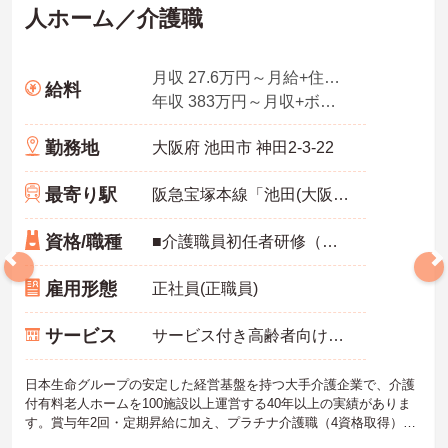
人ホーム／介護職
月収 27.6万円～月給+住宅手当＋家族手当+残業手当4.0時間想定分を含む
給料
年収 383万円～月収+ボーナス2回
勤務地
大阪府 池田市 神田2-3-22
最寄り駅
阪急宝塚本線「池田(大阪)駅」徒歩15分
資格/職種
■介護職員初任者研修（ヘルパー2級）以上、介護福祉士 いずれか
雇用形態
正社員(正職員)
サービス
サービス付き高齢者向け住宅（サ高住）
日本生命グループの安定した経営基盤を持つ大手介護企業で、介護
付有料老人ホームを100施設以上運営する40年以上の実績がありま
す。賞与年2回・定期昇給に加え、プラチナ介護職（4資格取得）に
認定されると月38,000円の手当が加算され、スキルが収入に直結す