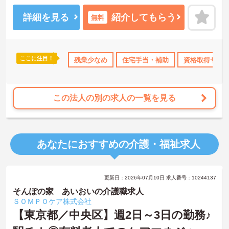
る仕組みが整っています。年間休日111日以上・残業月平均4.3時間
と働きやすく、育休取得率100%・育児短時間勤務（小学4年生ま
詳細を見る
紹介してもらう
無料
で）・有給取得実績14日と、家庭との両立を長期的にサポートする
制度も充実しています。入社導入研修・昇格時研修・技術向上研修
など段階別の研修体制と資格取得支援が整っており、介護福祉士国
家試験対策講座やケアマネ対策講座も自社開講しています。多職種
ここに注目！
なめ
住宅手当・補助
残業少なめ
資格取得サポート
住宅手当・補助
産休･育休･介護休暇取得
資格取得サポ
チームケアの中で専門性を高めながら、ケアマネジャーや生活相談
員へのキャリアアップも実現できる職場です。
★おすすめPOINT★
この法人の別の求人の一覧を見る
【日本生命グループの大手企業・成長ができる環境です】
・日本生命グループを親会社に持つ大手介護企業で、100施設以上を
運営する安定した経営基盤があります
・介護福祉士を取得すると資格手当がプラスされ、プラチナ介護職
あなたにおすすめの介護・福祉求人
（4資格）に認定されると月38,000円の手当が加算される仕組みが整
っています
・介護福祉士国家試験対策講座・認知症ケア専門士対策・ケアマネ
ジャー対策など、資格取得支援講座を自社開講しており、資格保有
更新日：2026年07月10日 求人番号：10244137
率99.8%の実績があります
【残業月4.3時間、給与と働きやすさを両立している職場です】
そんぽの家 あいおいの介護職求人
・賞与年2回・定期昇給、夜勤手当・家族手当・住宅手当など各種手
ＳＯＭＰＯケア株式会社
当が充実しています
【東京都／中央区】週2日～3日の勤務♪
・残業は月平均4.3時間と業界水準を大きく下回っており、有給休暇