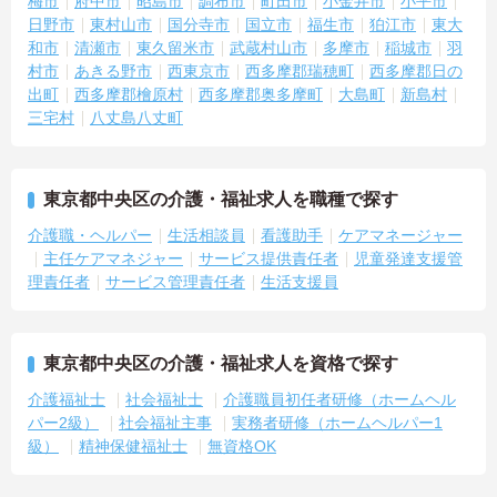
梅市
府中市
昭島市
調布市
町田市
小金井市
小平市
日野市
東村山市
国分寺市
国立市
福生市
狛江市
東大
和市
清瀬市
東久留米市
武蔵村山市
多摩市
稲城市
羽
村市
あきる野市
西東京市
西多摩郡瑞穂町
西多摩郡日の
出町
西多摩郡檜原村
西多摩郡奥多摩町
大島町
新島村
三宅村
八丈島八丈町
東京都中央区の介護・福祉求人を職種で探す
介護職・ヘルパー
生活相談員
看護助手
ケアマネージャー
主任ケアマネジャー
サービス提供責任者
児童発達支援管
理責任者
サービス管理責任者
生活支援員
東京都中央区の介護・福祉求人を資格で探す
介護福祉士
社会福祉士
介護職員初任者研修（ホームヘル
パー2級）
社会福祉主事
実務者研修（ホームヘルパー1
級）
精神保健福祉士
無資格OK