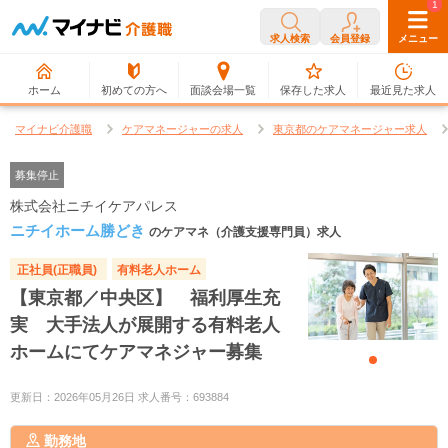
0
1
求人検索
会員登録
メニュー
ホーム
初めての方へ
面談会場一覧
保存した求人
最近見た求人
マイナビ介護職
ケアマネージャーの求人
東京都のケアマネージャー求人
募集停止
株式会社ニチイケアパレス
ニチイホーム勝どき
のケアマネ（介護支援専門員）求人
正社員(正職員)
有料老人ホーム
【東京都／中央区】 福利厚生充
実 大手法人が展開する有料老人
ホームにてケアマネジャー募集
更新日：2026年05月26日 求人番号：693884
勤務地