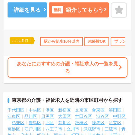
＜頑張りがしっかり評価される給与制度＞週20時間以上勤務して社
会保険に加入する場合は、時給が1,440円にアップ♪昇給制度もあ
詳細を見る
紹介してもらう
無料
り、日々の頑張りがきちんと収入に反映される仕組みです。
ここに注目！
110日以上
資格取得サポート
駅から徒歩10分以内
研修制度あり
未経験OK
産休･育休･介護休
ブランクO
あなたにおすすめの介護・福祉求人の一覧を見
る
東京都の介護・福祉求人を近隣の市区町村から探す
千代田区
中央区
港区
新宿区
文京区
台東区
墨田区
江東区
品川区
目黒区
大田区
世田谷区
渋谷区
中野区
杉並区
豊島区
北区
荒川区
板橋区
練馬区
足立区
葛飾区
江戸川区
八王子市
立川市
武蔵野市
三鷹市
青