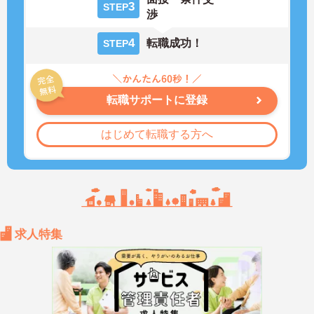
3
STEP
渉
4
転職成功！
STEP
転職サポートに登録
はじめて転職する方へ
求人特集