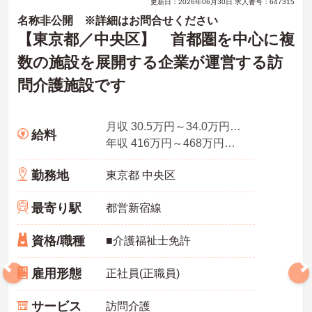
更新日：2026年06月30日 求人番号：647315
名称非公開 ※詳細はお問合せください
【東京都／中央区】 首都圏を中心に複
数の施設を展開する企業が運営する訪
問介護施設です
月収 30.5万円～34.0万円程度（諸手当込）
給料
年収 416万円～468万円程度（諸手当込）
勤務地
東京都 中央区
最寄り駅
都営新宿線
資格/職種
■介護福祉士免許
雇用形態
正社員(正職員)
サービス
訪問介護