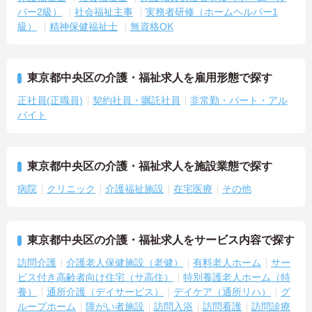
パー2級）
社会福祉主事
実務者研修（ホームヘルパー1
級）
精神保健福祉士
無資格OK
東京都中央区の介護・福祉求人を雇用形態で探す
正社員(正職員)
契約社員・嘱託社員
非常勤・パート・アル
バイト
東京都中央区の介護・福祉求人を施設業態で探す
病院
クリニック
介護福祉施設
在宅医療
その他
東京都中央区の介護・福祉求人をサービス内容で探す
訪問介護
介護老人保健施設（老健）
有料老人ホーム
サー
ビス付き高齢者向け住宅（サ高住）
特別養護老人ホーム（特
養）
通所介護（デイサービス）
デイケア（通所リハ）
グ
ループホーム
障がい者施設
訪問入浴
訪問看護
訪問診療