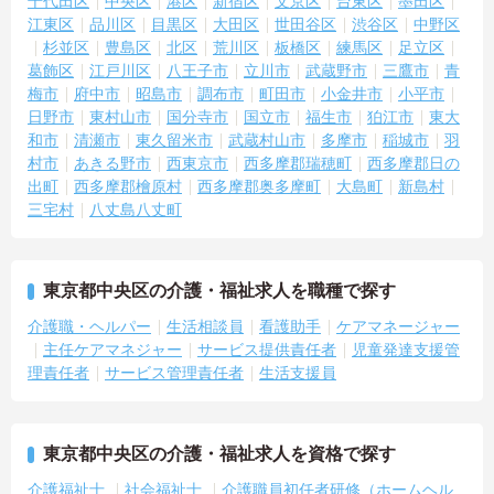
千代田区
中央区
港区
新宿区
文京区
台東区
墨田区
江東区
品川区
目黒区
大田区
世田谷区
渋谷区
中野区
杉並区
豊島区
北区
荒川区
板橋区
練馬区
足立区
葛飾区
江戸川区
八王子市
立川市
武蔵野市
三鷹市
青
梅市
府中市
昭島市
調布市
町田市
小金井市
小平市
日野市
東村山市
国分寺市
国立市
福生市
狛江市
東大
和市
清瀬市
東久留米市
武蔵村山市
多摩市
稲城市
羽
村市
あきる野市
西東京市
西多摩郡瑞穂町
西多摩郡日の
出町
西多摩郡檜原村
西多摩郡奥多摩町
大島町
新島村
三宅村
八丈島八丈町
東京都中央区の介護・福祉求人を職種で探す
介護職・ヘルパー
生活相談員
看護助手
ケアマネージャー
主任ケアマネジャー
サービス提供責任者
児童発達支援管
理責任者
サービス管理責任者
生活支援員
東京都中央区の介護・福祉求人を資格で探す
介護福祉士
社会福祉士
介護職員初任者研修（ホームヘル