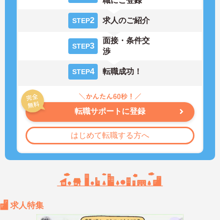
職にご登録
2
求人のご紹介
STEP
面接・条件交
3
STEP
渉
4
転職成功！
STEP
転職サポートに登録
はじめて転職する方へ
求人特集