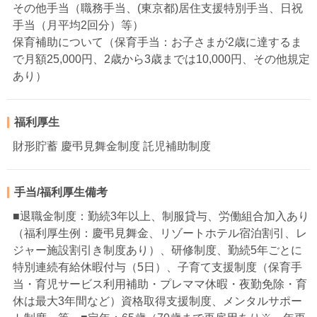
その他手当（職務手当、(東京都)居住支援特別手当、日祝
手当（月平均2回分）等）
保育補助について（保育手当：お子さまが2歳に達するま
で月額25,000円、2歳から3歳までは10,000円、その他規定
あり）
福利厚生
財形貯蓄 慶弔見舞金制度 託児補助制度
手当/福利厚生備考
■退職金制度：勤続3年以上、制服貸与、労働組合加入あり
（福利厚生例：慶弔見舞金、リゾートホテル宿泊割引、レ
ジャー施設割引き制度あり）、研修制度、勤続5年ごとに
特別連続有給休暇付与（5日）、子育て支援制度（保育手
当・育児サービス利用補助・プレママ休暇・夜勤免除・育
休は最大3年間など）資格取得支援制度、メンタルサポー