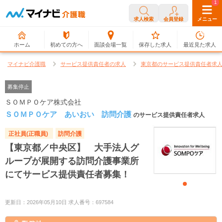
0
1
求人検索
会員登録
メニュー
ホーム
初めての方へ
面談会場一覧
保存した求人
最近見た求人
マイナビ介護職
サービス提供責任者の求人
東京都のサービス提供責任者求
募集停止
ＳＯＭＰＯケア株式会社
ＳＯＭＰＯケア あいおい 訪問介護
のサービス提供責任者求人
正社員(正職員)
訪問介護
【東京都／中央区】 大手法人グ
ループが展開する訪問介護事業所
にてサービス提供責任者募集！
更新日：2026年05月10日 求人番号：697584