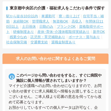
東京都中央区の介護・福祉求人をこだわり条件で探す
駅から徒歩10分以内
車通勤可
寮・借り上げ
住宅手当・補
助
未経験OK
管理職求人
無資格OK
高収入
年間休日11
0日以上
土日祝休
日勤のみ
ブランクOK
資格取得サポー
ト
研修制度あり
産休･育休･介護休暇取得実績あり
新卒OK
残業少なめ
託児所・育児補助あり
ボーナス・賞与あり
社会保険完備
交通費支給
退職金制度あり
求人のお問い合わせに関するよくあるご質問
このページから問い合わせをすると、すぐに病院や
施設に個人情報が渡されてしまいますか？
マイナビ介護職へのお問い合わせになりますので、お問
い合わせ後すぐに求人掲載元へ情報をお渡しすることは
ございません。ご本人様より応募の意志を伺ってから改
めて応募となります。
お預かりしているすべての個人データは許可なく、企