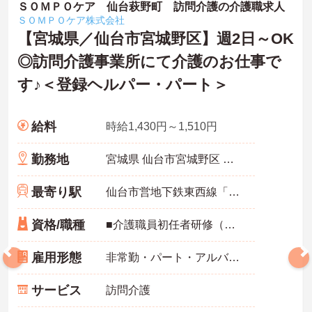
ＳＯＭＰＯケア 仙台萩野町 訪問介護の介護職求人
ＳＯＭＰＯケア株式会社
【宮城県／仙台市宮城野区】週2日～OK
◎訪問介護事業所にて介護のお仕事で
す♪＜登録ヘルパー・パート＞
給料
時給1,430円～1,510円
勤務地
宮城県 仙台市宮城野区 萩野町3-12-1
最寄り駅
仙台市営地下鉄東西線「卸町(宮城)駅」徒歩12分
資格/職種
■介護職員初任者研修（ヘルパー2級）以上、介護福祉士 いずれか ※未経験・ブランク可 ■スマートフォン所持必須（業務に使用するため） ■普通運転免許必須(AT可) ※エリアにより必須
雇用形態
非常勤・パート・アルバイト
サービス
訪問介護