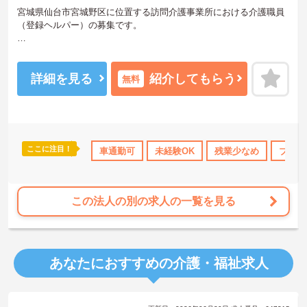
宮城県仙台市宮城野区に位置する訪問介護事業所における介護職員
（登録ヘルパー）の募集です。
残業は基本ないので、ワークライフバランスを保ちながらご勤務い
ただけます。また、研修制度があり、働きながらスキルアップが目
指せます。
詳細を見る
紹介してもらう
無料
ご興味のある方には、面接対策ポイントなど、さらに詳細をお話し
いたしますのでお気軽にご相談ください！
ここに注目！
日勤のみ
年間休日110日以上
車通勤可
未経験OK
ブランクOK
残業少なめ
資格取得サポー
ブラン
この法人の別の求人の一覧を見る
あなたにおすすめの介護・福祉求人