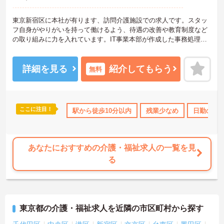
東京新宿区に本社が有ります、訪問介護施設での求人です。スタッ
フ自身がやりがいを持って働けるよう、待遇の改善や教育制度など
の取り組みに力を入れています。IT事業本部が作成した事務処理ソ
フトを導入しており、事務作業は少なく、その分ご利用者様への対
応を重視することもできます。入社後の研修はもちろん、介護技術
研修、PC研修、マナー研修、資格取得のための勉強会等ステップに
詳細を見る
紹介してもらう
無料
応じて用意されており安心してご就業いただけます。
ご興味を持たれた方は面接対策ポイントや求人の詳細などお話しい
ここに注目！
のみ
年間休日110日以上
駅から徒歩10分以内
資格取得サポート
残業少なめ
研修制度あり
日勤のみ
高
たしますのでお気軽にお問い合わせ下さい。
あなたにおすすめの介護・福祉求人の一覧を見
る
東京都の介護・福祉求人を近隣の市区町村から探す