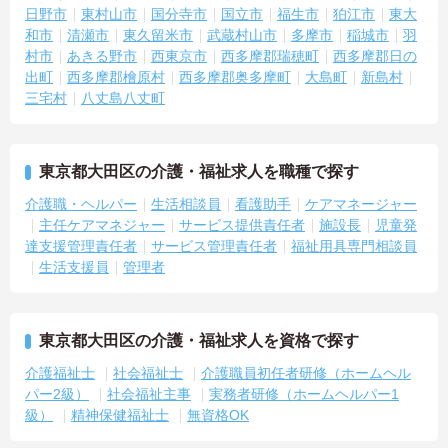
日野市
東村山市
国分寺市
国立市
福生市
狛江市
東大
和市
清瀬市
東久留米市
武蔵村山市
多摩市
稲城市
羽
村市
あきる野市
西東京市
西多摩郡瑞穂町
西多摩郡日の
出町
西多摩郡檜原村
西多摩郡奥多摩町
大島町
新島村
三宅村
八丈島八丈町
東京都大田区の介護・福祉求人を職種で探す
介護職・ヘルパー
生活相談員
看護助手
ケアマネージャー
主任ケアマネジャー
サービス提供責任者
施設長
児童発
達支援管理責任者
サービス管理責任者
福祉用具専門相談員
生活支援員
管理者
東京都大田区の介護・福祉求人を資格で探す
介護福祉士
社会福祉士
介護職員初任者研修（ホームヘル
パー2級）
社会福祉主事
実務者研修（ホームヘルパー1
級）
精神保健福祉士
無資格OK