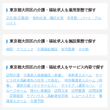
東京都大田区の介護・福祉求人を雇用形態で探す
正社員(正職員)
契約社員・嘱託社員
非常勤・パート・アル
バイト
東京都大田区の介護・福祉求人を施設業態で探す
病院
クリニック
介護福祉施設
在宅医療
その他
東京都大田区の介護・福祉求人をサービス内容で探す
訪問介護
介護老人保健施設（老健）
有料老人ホーム
サー
ビス付き高齢者向け住宅（サ高住）
特別養護老人ホーム（特
養）
通所介護（デイサービス）
デイケア（通所リハ）
グ
ループホーム
障がい者施設
訪問入浴
訪問看護
訪問診療
定期巡回
ケアハウス・高齢者住宅地
ショートステイ
養
護老人ホーム
介護予防