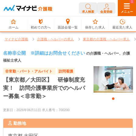
0
1
求人検索
会員登録
メニュー
ホーム
初めての方へ
面談会場一覧
保存した求人
最近見た求人
マイナビ介護職
介護職・ヘルパーの求人
東京都の介護職・ヘルパー求人
名称非公開 ※詳細はお問合せください
の介護職・ヘルパー、介護
福祉士求人
非常勤・パート・アルバイト
訪問看護
【東京都／大田区】 研修制度充
実！ 訪問介護事業所でのヘルパ
ー募集＜非常勤＞
更新日：2026年06月11日 求人番号：700200
勤務地
東京都
大田区