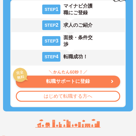
マイナビ介護
1
STEP
職にご登録
2
求人のご紹介
STEP
面接・条件交
3
STEP
渉
4
転職成功！
STEP
転職サポートに登録
はじめて転職する方へ