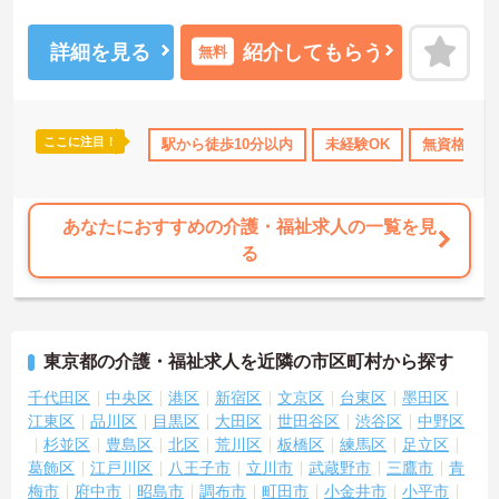
ポイントなど、さらに詳細をお話しいたしますのでお気軽にご相談
ください！
詳細を見る
紹介してもらう
無料
ここに注目！
K
無資格OK
資格取得サポート
駅から徒歩10分以内
研修制度あり
未経験OK
産休･育休･
無資格OK
あなたにおすすめの介護・福祉求人の一覧を見
る
東京都の介護・福祉求人を近隣の市区町村から探す
千代田区
中央区
港区
新宿区
文京区
台東区
墨田区
江東区
品川区
目黒区
大田区
世田谷区
渋谷区
中野区
杉並区
豊島区
北区
荒川区
板橋区
練馬区
足立区
葛飾区
江戸川区
八王子市
立川市
武蔵野市
三鷹市
青
梅市
府中市
昭島市
調布市
町田市
小金井市
小平市