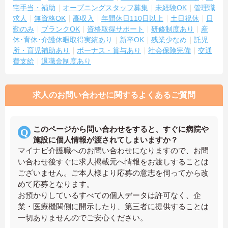
宅手当・補助
オープニングスタッフ募集
未経験OK
管理職
求人
無資格OK
高収入
年間休日110日以上
土日祝休
日
勤のみ
ブランクOK
資格取得サポート
研修制度あり
産
休･育休･介護休暇取得実績あり
新卒OK
残業少なめ
託児
所・育児補助あり
ボーナス・賞与あり
社会保険完備
交通
費支給
退職金制度あり
求人のお問い合わせに関するよくあるご質問
このページから問い合わせをすると、すぐに病院や
施設に個人情報が渡されてしまいますか？
マイナビ介護職へのお問い合わせになりますので、お問
い合わせ後すぐに求人掲載元へ情報をお渡しすることは
ございません。ご本人様より応募の意志を伺ってから改
めて応募となります。
お預かりしているすべての個人データは許可なく、企
業・医療機関側に開示したり、第三者に提供することは
一切ありませんのでご安心ください。