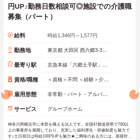
円UP♪勤務日数相談可◎施設での介護職
募集（パート）
給料
時給1,346円～1,577円
勤務地
東京都 大田区 西六郷3-31-12
最寄り駅
京急本線「六郷土手駅」徒歩9分
資格/職種
＜資格＞不問 ＜経験＞介護実務経験1年以上 必須 ※無資格者:入社半年以内に会社負担で認知症介護基礎研修受講
雇用形態
非常勤・パート・アルバイト
サービス
グループホーム
神奈川県横浜市に本部を構える法人です。全国47都道府県で700以
上の事業所を展開しており、充実した福利厚生・研修制度も魅力で
す♪土日祝日は時給100円UPも魅力★ご興味のある方には、面接対策