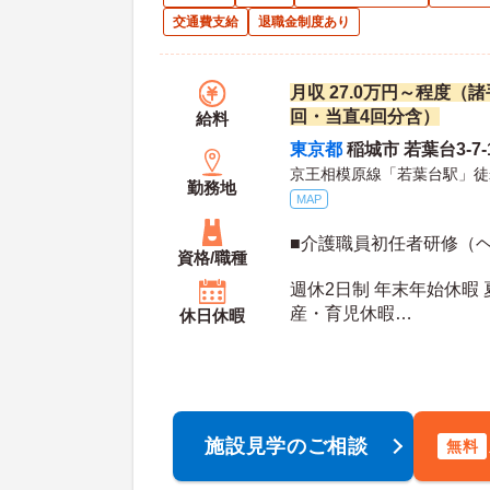
交通費支給
退職金制度あり
月収 27.0万円～程度（
回・当直4回分含）
給料
東京都
稲城市 若葉台3-7-
京王相模原線「若葉台駅」徒
勤務地
MAP
■介護職員初任者研修（
資格/職種
週休2日制 年末年始休暇 
産・育児休暇
休日休暇
年間休日日数：113日 夏季休暇日数：3日 初年
度有給日数：10日 最大有給日数：20日 年末年
始休暇日数：5日
施設見学のご相談
無料