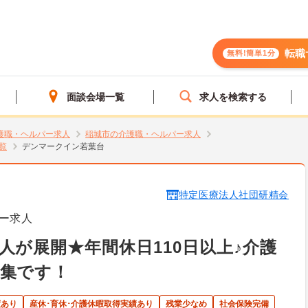
転職
無料!簡単1分
面談会場一覧
求人を検索する
護職・ヘルパー求人
稲城市の介護職・ヘルパー求人
覧
デンマークイン若葉台
特定医療法人社団研精会
ー求人
人が展開★年間休日110日以上♪介護
募集です！
度あり
産休･育休･介護休暇取得実績あり
残業少なめ
社会保険完備