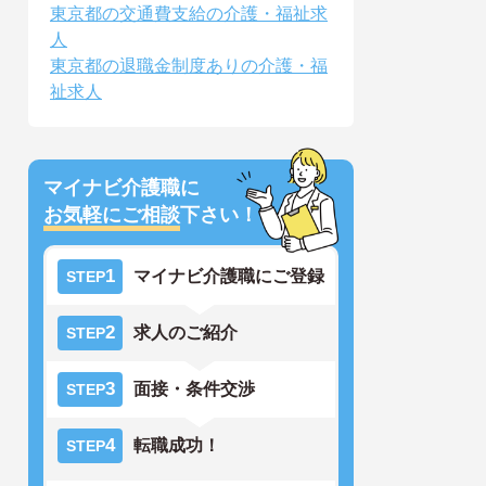
東京都の交通費支給の介護・福祉求
人
東京都の退職金制度ありの介護・福
祉求人
マイナビ介護職に
お気軽にご相談
下さい！
1
マイナビ介護職にご登録
STEP
2
求人のご紹介
STEP
3
面接・条件交渉
STEP
4
転職成功！
STEP