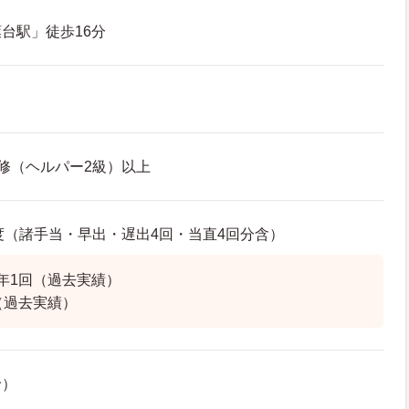
台駅」徒歩16分
修（ヘルパー2級）以上
程度（諸手当・早出・遅出4回・当直4回分含）
年1回（過去実績）
（過去実績）
給）