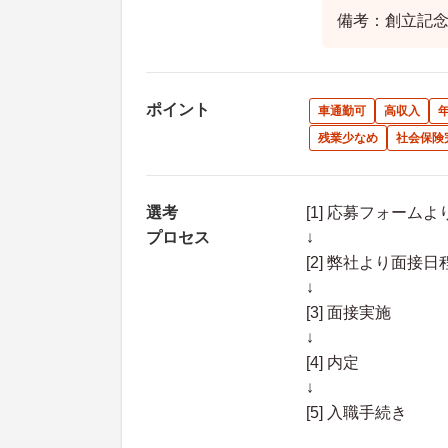
備考：創立記念
ポイント
車通勤可
高収入
残業少なめ
社会保険
選考
[1] 応募フォーム
プロセス
↓
[2] 弊社より面
↓
[3] 面接実施
↓
[4] 内定
↓
[5] 入職手続き