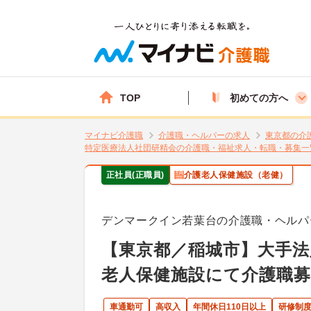
TOP
初めての方へ
マイナビ介護職
介護職・ヘルパーの求人
東京都の介
特定医療法人社団研精会の介護職・福祉求人・転職・募集一
正社員(正職員)
介護老人保健施設（老健）
デンマークイン若葉台の介護職・ヘルパ
【東京都／稲城市】大手法
老人保健施設にて介護職
車通勤可
高収入
年間休日110日以上
研修制