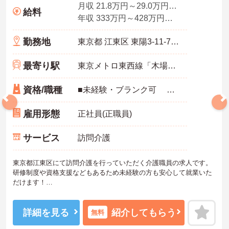
月収 21.8万円～29.0万円程度※諸手当込み
給料
年収 333万円～428万円程度
勤務地
東京都 江東区 東陽3-11-7 岩瀬ビル2階
最寄り駅
東京メトロ東西線「木場駅」徒歩3分
資格/職種
■未経験・ブランク可 ■介護職員初任者研修（旧ヘルパー2級）以上 ■実務者研修修了者、介護福祉士歓迎
雇用形態
正社員(正職員)
サービス
訪問介護
東京都江東区にて訪問介護を行っていただく介護職員の求人です。
研修制度や資格支援などもあるため未経験の方も安心して就業いた
だけます！
最寄り駅から徒歩圏内ですので通勤に便利です♪
ご興味のある方には、面接対策ポイントなど、さらに詳細をお話し
いたしますのでお気軽にご相談ください！
詳細を見る
紹介してもらう
無料