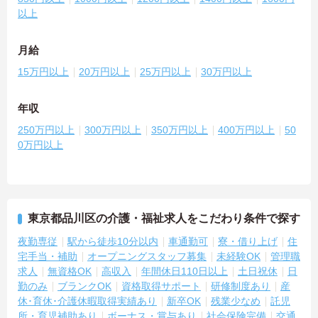
以上
月給
15万円以上
20万円以上
25万円以上
30万円以上
年収
250万円以上
300万円以上
350万円以上
400万円以上
50
0万円以上
東京都品川区の介護・福祉求人をこだわり条件で探す
夜勤専従
駅から徒歩10分以内
車通勤可
寮・借り上げ
住
宅手当・補助
オープニングスタッフ募集
未経験OK
管理職
求人
無資格OK
高収入
年間休日110日以上
土日祝休
日
勤のみ
ブランクOK
資格取得サポート
研修制度あり
産
休･育休･介護休暇取得実績あり
新卒OK
残業少なめ
託児
所・育児補助あり
ボーナス・賞与あり
社会保険完備
交通