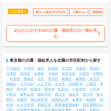
ここに注目！
産休･育休･介護休暇取得実績あり
駅から徒歩10分以内
社会保険完備
日勤のみ
退職金制度あり
資格取得サ
あなたにおすすめの介護・福祉求人の一覧を見
る
東京都の介護・福祉求人を近隣の市区町村から探す
千代田区
中央区
港区
新宿区
文京区
台東区
墨田区
江東区
品川区
目黒区
大田区
世田谷区
渋谷区
中野区
杉並区
豊島区
北区
荒川区
板橋区
練馬区
足立区
葛飾区
江戸川区
八王子市
立川市
武蔵野市
三鷹市
青
梅市
府中市
昭島市
調布市
町田市
小金井市
小平市
日野市
東村山市
国分寺市
国立市
福生市
狛江市
東大
和市
清瀬市
東久留米市
武蔵村山市
多摩市
稲城市
羽
村市
あきる野市
西東京市
西多摩郡瑞穂町
西多摩郡日の
出町
西多摩郡檜原村
西多摩郡奥多摩町
大島町
新島村