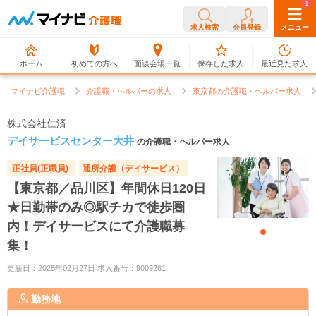
0
1
求人検索
会員登録
メニュー
ホーム
初めての方へ
面談会場一覧
保存した求人
最近見た求人
マイナビ介護職
介護職・ヘルパーの求人
東京都の介護職・ヘルパー求人
株式会社仁済
デイサービスセンター大井
の介護職・ヘルパー求人
正社員(正職員)
通所介護（デイサービス）
【東京都／品川区】年間休日120日
★日勤帯のみ◎駅チカで徒歩圏
内！デイサービスにて介護職募
集！
更新日：2025年02月27日 求人番号：9009261
勤務地