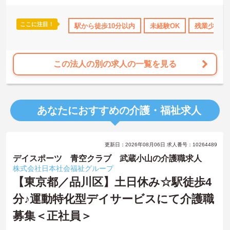
ここに注目！
休日110日以上
資格取得サポート
駅から徒歩10分以内
社会保険完備
未経験OK
交通費支給
残業少なめ
この法人の別の求人の一覧を見る
あなたにおすすめの介護・福祉求人
更新日：2026年08月06日 求人番号：10264489
デイスポーツ 青空クラブ 武蔵小山の介護職求人
株式会社日本社会福祉グループ
【東京都／品川区】土日休み☆駅徒歩4
分♪運動特化型デイサービスにて介護職
募集＜正社員＞