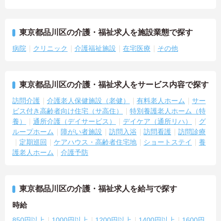
東京都品川区の介護・福祉求人を施設業態で探す
病院
クリニック
介護福祉施設
在宅医療
その他
東京都品川区の介護・福祉求人をサービス内容で探す
訪問介護
介護老人保健施設（老健）
有料老人ホーム
サー
ビス付き高齢者向け住宅（サ高住）
特別養護老人ホーム（特
養）
通所介護（デイサービス）
デイケア（通所リハ）
グ
ループホーム
障がい者施設
訪問入浴
訪問看護
訪問診療
定期巡回
ケアハウス・高齢者住宅地
ショートステイ
養
護老人ホーム
介護予防
東京都品川区の介護・福祉求人を給与で探す
時給
850円以上
1000円以上
1200円以上
1400円以上
1600円