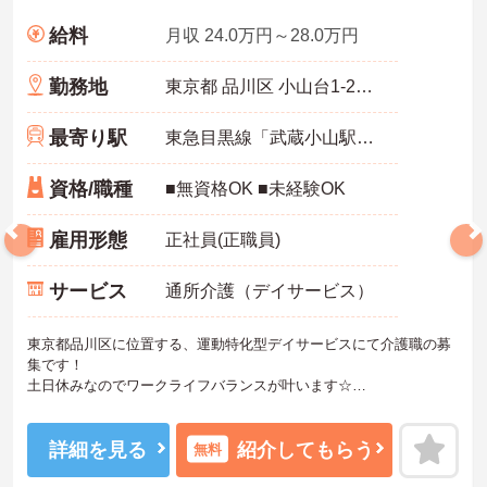
給料
月収 24.0万円～28.0万円
勤務地
東京都 品川区 小山台1-26-19
最寄り駅
東急目黒線「武蔵小山駅」徒歩4分
資格/職種
■無資格OK ■未経験OK
雇用形態
正社員(正職員)
サービス
通所介護（デイサービス）
東京都品川区に位置する、運動特化型デイサービスにて介護職の募
集です！
土日休みなのでワークライフバランスが叶います☆
また、駅から徒歩4分の立地なので、通勤らくらくです♪
ご興味のある方には、面接対策ポイントなど、さらに詳細をお話し
いたしますのでお気軽にご相談ください！
詳細を見る
紹介してもらう
無料