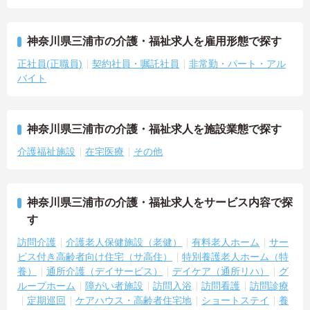
神奈川県三浦市の介護・福祉求人を雇用形態で探す
正社員(正職員)
契約社員・嘱託社員
非常勤・パート・アル
バイト
神奈川県三浦市の介護・福祉求人を施設業態で探す
介護福祉施設
在宅医療
その他
神奈川県三浦市の介護・福祉求人をサービス内容で探
す
訪問介護
介護老人保健施設（老健）
有料老人ホーム
サー
ビス付き高齢者向け住宅（サ高住）
特別養護老人ホーム（特
養）
通所介護（デイサービス）
デイケア（通所リハ）
グ
ループホーム
障がい者施設
訪問入浴
訪問看護
訪問診療
定期巡回
ケアハウス・高齢者住宅地
ショートステイ
養