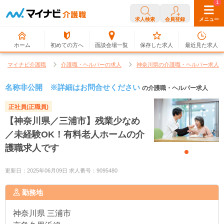
0
1
求人検索
会員登録
メニュー
ホーム
初めての方へ
面談会場一覧
保存した求人
最近見た求人
マイナビ介護職
介護職・ヘルパーの求人
神奈川県の介護職・ヘルパー求人
名称非公開 ※詳細はお問合せください
の介護職・ヘルパー求人
正社員(正職員)
【神奈川県／三浦市】残業少なめ
／未経験OK！有料老人ホームの介
護職求人です
更新日：2025年06月09日 求人番号：9095480
勤務地
神奈川県
三浦市