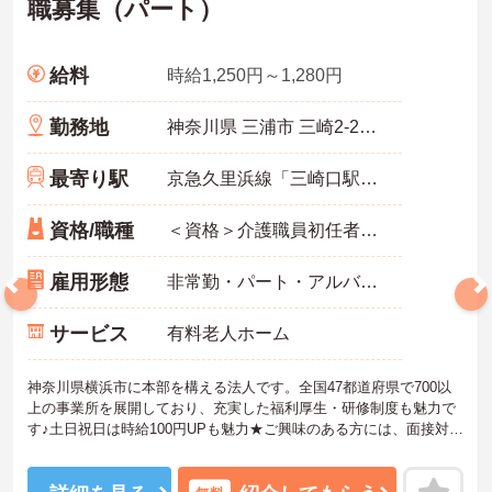
職募集（パート）
給料
時給1,250円～1,280円
勤務地
神奈川県 三浦市 三崎2-21-14
最寄り駅
京急久里浜線「三崎口駅」バス・車15分
資格/職種
＜資格＞介護職員初任者研修(旧ヘルパー2級)以上 必須 ＜経験＞不問
雇用形態
非常勤・パート・アルバイト
サービス
有料老人ホーム
神奈川県横浜市に本部を構える法人です。全国47都道府県で700以
上の事業所を展開しており、充実した福利厚生・研修制度も魅力で
す♪土日祝日は時給100円UPも魅力★ご興味のある方には、面接対策
ポイントなど、さらに詳細をお話しいたしますのでお気軽にご相談
ください！