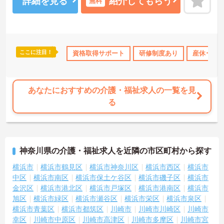
詳細を見る
紹介してもらう
無料
ここに注目！
研修制度あり
産休･育休･介護休暇取得実績あり
資格取得サポート
研修制度あり
社会保険完備
産休･育休
あなたにおすすめの介護・福祉求人の一覧を見
る
神奈川県の介護・福祉求人を近隣の市区町村から探す
横浜市
横浜市鶴見区
横浜市神奈川区
横浜市西区
横浜市
中区
横浜市南区
横浜市保土ケ谷区
横浜市磯子区
横浜市
金沢区
横浜市港北区
横浜市戸塚区
横浜市港南区
横浜市
旭区
横浜市緑区
横浜市瀬谷区
横浜市栄区
横浜市泉区
横浜市青葉区
横浜市都筑区
川崎市
川崎市川崎区
川崎市
幸区
川崎市中原区
川崎市高津区
川崎市多摩区
川崎市宮