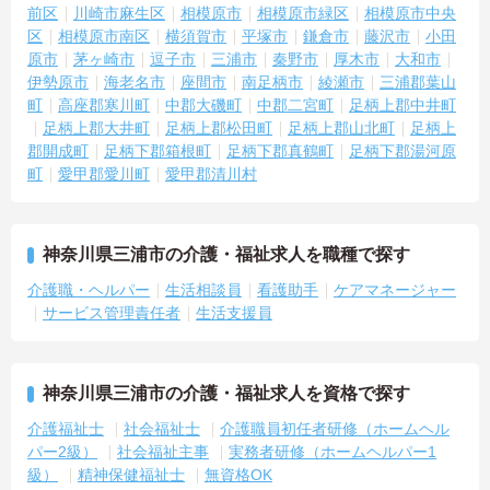
前区
川崎市麻生区
相模原市
相模原市緑区
相模原市中央
区
相模原市南区
横須賀市
平塚市
鎌倉市
藤沢市
小田
原市
茅ヶ崎市
逗子市
三浦市
秦野市
厚木市
大和市
伊勢原市
海老名市
座間市
南足柄市
綾瀬市
三浦郡葉山
町
高座郡寒川町
中郡大磯町
中郡二宮町
足柄上郡中井町
足柄上郡大井町
足柄上郡松田町
足柄上郡山北町
足柄上
郡開成町
足柄下郡箱根町
足柄下郡真鶴町
足柄下郡湯河原
町
愛甲郡愛川町
愛甲郡清川村
神奈川県三浦市の介護・福祉求人を職種で探す
介護職・ヘルパー
生活相談員
看護助手
ケアマネージャー
サービス管理責任者
生活支援員
神奈川県三浦市の介護・福祉求人を資格で探す
介護福祉士
社会福祉士
介護職員初任者研修（ホームヘル
パー2級）
社会福祉主事
実務者研修（ホームヘルパー1
級）
精神保健福祉士
無資格OK