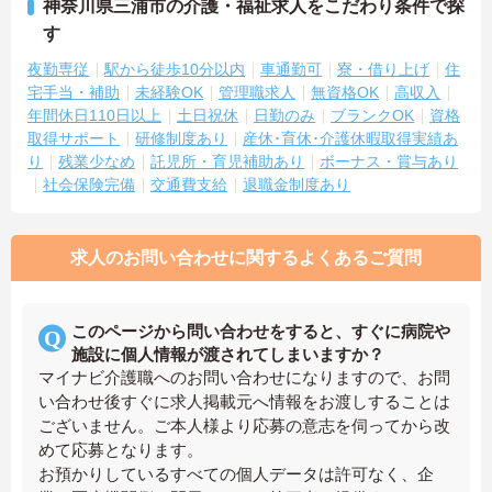
神奈川県三浦市の介護・福祉求人をこだわり条件で探
す
夜勤専従
駅から徒歩10分以内
車通勤可
寮・借り上げ
住
宅手当・補助
未経験OK
管理職求人
無資格OK
高収入
年間休日110日以上
土日祝休
日勤のみ
ブランクOK
資格
取得サポート
研修制度あり
産休･育休･介護休暇取得実績あ
り
残業少なめ
託児所・育児補助あり
ボーナス・賞与あり
社会保険完備
交通費支給
退職金制度あり
求人のお問い合わせに関するよくあるご質問
このページから問い合わせをすると、すぐに病院や
施設に個人情報が渡されてしまいますか？
マイナビ介護職へのお問い合わせになりますので、お問
い合わせ後すぐに求人掲載元へ情報をお渡しすることは
ございません。ご本人様より応募の意志を伺ってから改
めて応募となります。
お預かりしているすべての個人データは許可なく、企