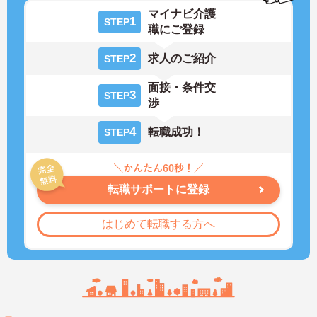
マイナビ介護
1
STEP
職にご登録
2
求人のご紹介
STEP
面接・条件交
3
STEP
渉
4
転職成功！
STEP
転職サポートに登録
はじめて転職する方へ