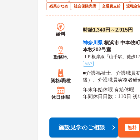
残業少なめ
社会保険完備
交通費支給
退職金
時給1,340円～2,915円
給料
神奈川県
横浜市 中本牧町
本牧202号室
ＪＲ根岸線「山手駅」徒歩1
勤務地
MAP
■介護福祉士、介護職員
級）、介護職員実務者研
資格/職種
ずれか ■普通自動車運転
年末年始休暇 有給休暇
談可
年間休日日数：110日 初年度有給日数：10日 最
休日休暇
大有給日数：
施設見学のご相談
無料