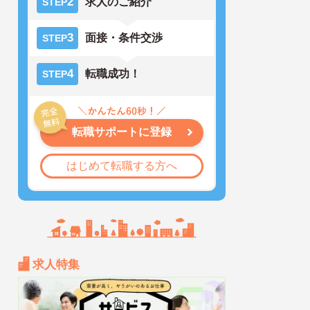
2
求人のご紹介
STEP
3
面接・条件交渉
STEP
4
転職成功！
STEP
転職サポートに登録
はじめて転職する方へ
求人特集