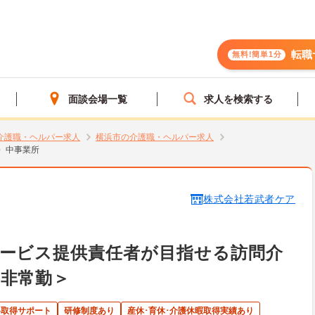
転職
無料!簡単1分
面談会場一覧
求人を検索する
介護職・ヘルパー求人
横浜市の介護職・ヘルパー求人
中事業所
株式会社若武者ケア
サービス提供責任者が目指せる訪問介
非常勤＞
格取得サポート
研修制度あり
産休･育休･介護休暇取得実績あり