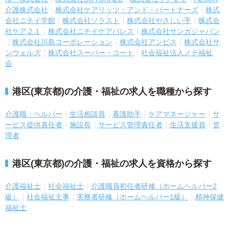
介護株式会社
株式会社ケアリッツ・アンド・パートナーズ
株式
会社ニチイ学館
株式会社ソラスト
株式会社やさしい手
株式会
社ケア２１
株式会社ニチイケアパレス
株式会社サンガジャパン
株式会社川島コーポレーション
株式会社アンビス
株式会社サ
ンウェルズ
株式会社スーパー・コート
社会福祉法人ノテ福祉
会
港区(東京都)の介護・福祉の求人を職種から探す
介護職・ヘルパー
生活相談員
看護助手
ケアマネージャー
サ
ービス提供責任者
施設長
サービス管理責任者
生活支援員
管
理者
港区(東京都)の介護・福祉の求人を資格から探す
介護福祉士
社会福祉士
介護職員初任者研修（ホームヘルパー2
級）
社会福祉主事
実務者研修（ホームヘルパー1級）
精神保健
福祉士