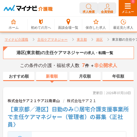
0
0
求人検索
会員登録
メニュー
ホーム
初めての方へ
面談会場一覧
保存した求人
最近見た求人
マイナビ介護職
主任ケアマネジャー
東京都
港区
東京都の主任ケ
港区(東京都)の主任ケアマネジャー
の求人・転職一覧
7
この条件の介護・福祉求人数
非公開求人
件 ＋
おすすめ順
新着順
月収順
年収順
更新日：2026年07月10日
株式会社ケア２１ケア21南青山
株式会社ケア２１
【東京都／港区】日勤のみ◎居宅介護支援事業所
で主任ケアマネジャー（管理者）の募集〈正社
員〉