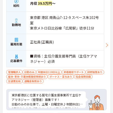
月収
39.5万円
～
給料
東京都 港区 南青山7-12-9 スペース朱102号
室
勤務地
東京メトロ日比谷線「広尾駅」徒歩11分
正社員(正職員)
雇用形態
■資格：主任介護支援専門員（主任ケアマ
応募要件
ネジャー）必須
管理職求人
日勤のみ
年間休日110日以上
資格取得サポート
研修制度あり
産休･育休･介護休暇取得実績あり
ボーナス・賞与あり
社会保険完備
交通費支給
退職金制度あり
東京都港区に位置する居宅介護支援事業所で主任ケ
アマネジャー（管理者）募集です！
日勤のみのお仕事で、土曜・日曜定休♪年間休日11
0日以上もありプライベートとの両立を目指す方に