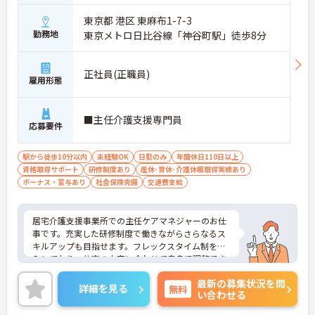
東京都 港区 東麻布1-7-3
勤務地
東京メトロ日比谷線「神谷町駅」徒歩8分
正社員(正職員)
雇用形態
■主任介護支援専門員
応募要件
駅から徒歩10分以内
未経験OK
日勤のみ
年間休日110日以上
資格取得サポート
研修制度あり
産休･育休･介護休暇取得実績あり
ボーナス・賞与あり
社会保険完備
交通費支給
居宅介護支援事業所での主任ケアマネジャーのお仕
事です。充実した研修制度で働きながらさらなるス
キルアップも目指せます。フレックスタイム制を導
入しており、仕事の内容に合わせて自身で調整でき
無理なく勤務いただけます。ご興味のある方には、
最新の募集状況を問
面接対策ポイントなど、さらに詳細をお話しいたし
詳細を見る
無料
い合わせる
ますのでお気軽にご相談ください！