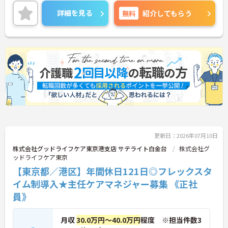
おすすめの環境です◎昇給や賞与制度があり、頑張
りが評価されてしっかりと還元されます。さらに福
詳細を見る
無料
紹介してもらう
利厚生も充実しているのは嬉しいポイントです◎フ
ォロー体制もあり、経験に関わらず安心してスター
トできます。
こちらの求人にご興味がございましたら面接のポイ
ントもお伝えしますので是非ご応募お待ちしており
ます。
更新日：2026年07月10日
株式会社グッドライフケア東京港支店 サテライト白金台
株式会社グ
ッドライフケア東京
【東京都／港区】年間休日121日◎フレックスタ
イム制導入★主任ケアマネジャー募集 《正社
員》
月収
30.0万円～40.0万円
程度 ※担当件数3