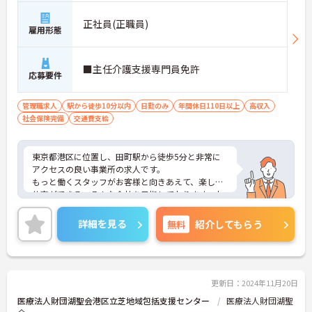
正社員(正職員)
雇用形態
■主任介護支援専門員免許
応募要件
管理職求人
駅から徒歩10分以内
日勤のみ
年間休日110日以上
高収入
社会保険完備
交通費支給
東京都港区に位置し、田町駅から徒歩5分と非常に
アクセスの良い事業所の求人です。
もっと働くスタッフがお客様と向きあえて、楽しく
仕事ができる、そんな会社を目指しております。お
かげさまで、利用者様も増え、職員を募集すること
になりました。
詳細を見る
無料
紹介してもらう
シフト勤務も助け合いながら、回しております。
利用者様に喜んでいただける介護を一緒にやりまし
ょう！
ぜひお気軽にお問い合せください！
更新日：2024年11月20日
医療法人財団湖聖会港区立芝地域包括支援センター
医療法人財団湖聖