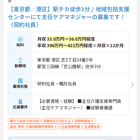
会
【東京都／港区】駅チカ徒歩3分♪地域包括支援
センターにて主任ケアマネジャーの募集です！
〈契約社員〉
月収
33.0万円～36.0万円
程度
給料
年収
396万円～432万円
程度※月収×12か月
東京都 港区 芝3丁目24番5号
勤務地
都営三田線「芝公園駅」徒歩3分
契約社員・嘱託社員
雇用形態
【必要資格・経験】 ■主任介護支援専門員
応募要件
（主任ケアマネジャー） ■経験者優遇
駅から徒歩10分以内
年間休日110日以上
研修制度あり
産休･育休･介護休暇取得実績あり
社会保険完備
交通費支給