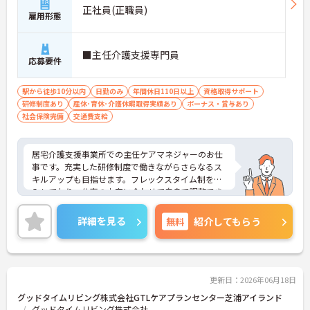
正社員(正職員)
雇用形態
■主任介護支援専門員
応募要件
駅から徒歩10分以内
日勤のみ
年間休日110日以上
資格取得サポート
研修制度あり
産休･育休･介護休暇取得実績あり
ボーナス・賞与あり
社会保険完備
交通費支給
居宅介護支援事業所での主任ケアマネジャーのお仕
事です。充実した研修制度で働きながらさらなるス
キルアップも目指せます。フレックスタイム制を導
入しており、仕事の内容に合わせて自身で調整でき
無理なく勤務いただけます。ご興味のある方には、
面接対策ポイントなど、さらに詳細をお話しいたし
詳細を見る
無料
紹介してもらう
ますのでお気軽にご相談ください！
更新日：2026年06月18日
グッドタイムリビング株式会社GTLケアプランセンター芝浦アイランド
グッドタイムリビング株式会社