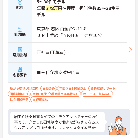
5～38件モデル
給料
年収
378万円
～程度 担当件数35～38件モ
デル
東京都 港区 白金台2-11-8
勤務地
ＪＲ山手線「五反田駅」徒歩10分
正社員(正職員)
雇用形態
■主任介護支援専門員
応募要件
駅から徒歩10分以内
日勤のみ
年間休日110日以上
資格取得サポート
研修制度あり
産休･育休･介護休暇取得実績あり
ボーナス・賞与あり
社会保険完備
交通費支給
居宅介護支援事業所での主任ケアマネジャーのお仕
事です。充実した研修制度で働きながらさらなるス
キルアップも目指せます。フレックスタイム制を導
入しており、仕事の内容に合わせて自身で調整でき