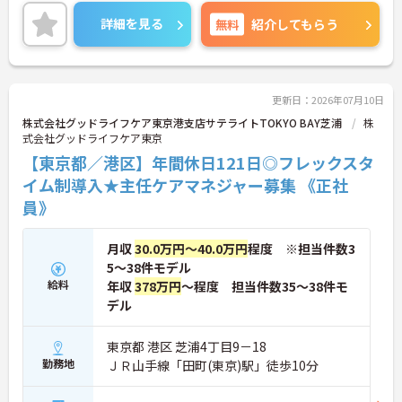
無理なく勤務いただけます。ご興味のある方には、
面接対策ポイントなど、さらに詳細をお話しいたし
詳細を見る
無料
紹介してもらう
ますのでお気軽にご相談ください！
更新日：2026年07月10日
株式会社グッドライフケア東京港支店サテライトTOKYO BAY芝浦
株
式会社グッドライフケア東京
【東京都／港区】年間休日121日◎フレックスタ
イム制導入★主任ケアマネジャー募集 《正社
員》
月収
30.0万円～40.0万円
程度 ※担当件数3
5～38件モデル
給料
年収
378万円
～程度 担当件数35～38件モ
デル
東京都 港区 芝浦4丁目9－18
勤務地
ＪＲ山手線「田町(東京)駅」徒歩10分