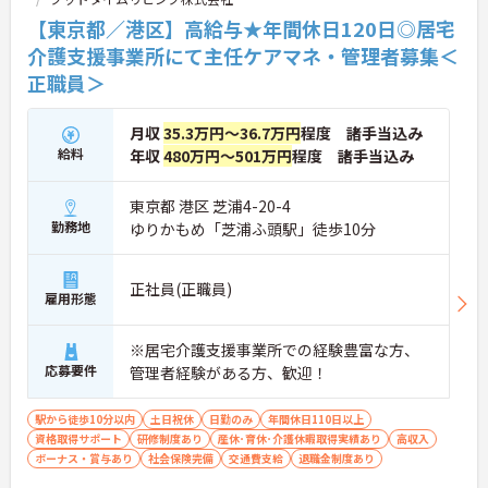
【東京都／港区】高給与★年間休日120日◎居宅
介護支援事業所にて主任ケアマネ・管理者募集＜
正職員＞
月収
35.3万円～36.7万円
程度 諸手当込み
給料
年収
480万円～501万円
程度 諸手当込み
東京都 港区 芝浦4-20-4
勤務地
ゆりかもめ「芝浦ふ頭駅」徒歩10分
正社員(正職員)
雇用形態
※居宅介護支援事業所での経験豊富な方、
応募要件
管理者経験がある方、歓迎！
駅から徒歩10分以内
土日祝休
日勤のみ
年間休日110日以上
資格取得サポート
研修制度あり
産休･育休･介護休暇取得実績あり
高収入
ボーナス・賞与あり
社会保険完備
交通費支給
退職金制度あり