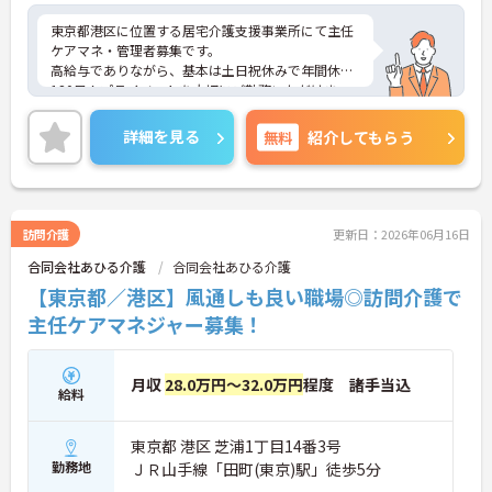
東京都港区に位置する居宅介護支援事業所にて主任
ケアマネ・管理者募集です。
高給与でありながら、基本は土日祝休みで年間休日
120日！プライベートを大切にご勤務いただけま
す。
ご興味ある方には、面接対策ポイントなど、さらに
詳細を見る
無料
紹介してもらう
詳細をお話しいたしますのでお気軽にご相談くださ
い！
訪問介護
更新日：2026年06月16日
合同会社あひる介護
合同会社あひる介護
【東京都／港区】風通しも良い職場◎訪問介護で
主任ケアマネジャー募集！
月収
28.0万円～32.0万円
程度 諸手当込
給料
東京都 港区 芝浦1丁目14番3号
勤務地
ＪＲ山手線「田町(東京)駅」徒歩5分