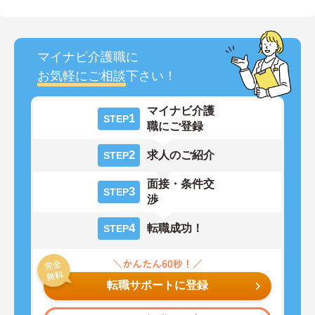
マイナビ介護職に
お気軽にご相談
下さい！
マイナビ介護
1
STEP
職にご登録
2
求人のご紹介
STEP
面接・条件交
3
STEP
渉
4
転職成功！
STEP
転職サポートに登録