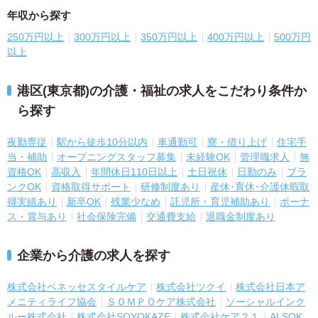
年収から探す
250万円以上
300万円以上
350万円以上
400万円以上
500万円
以上
港区(東京都)の介護・福祉の求人をこだわり条件か
ら探す
夜勤専従
駅から徒歩10分以内
車通勤可
寮・借り上げ
住宅手
当・補助
オープニングスタッフ募集
未経験OK
管理職求人
無
資格OK
高収入
年間休日110日以上
土日祝休
日勤のみ
ブラ
ンクOK
資格取得サポート
研修制度あり
産休･育休･介護休暇取
得実績あり
新卒OK
残業少なめ
託児所・育児補助あり
ボーナ
ス・賞与あり
社会保険完備
交通費支給
退職金制度あり
企業から介護の求人を探す
株式会社ベネッセスタイルケア
株式会社ツクイ
株式会社日本ア
メニティライフ協会
ＳＯＭＰＯケア株式会社
ソーシャルインク
ルー株式会社
株式会社SOYOKAZE
株式会社ケア２１
ALSOK