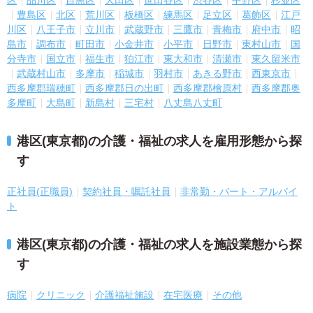
区
品川区
目黒区
大田区
世田谷区
渋谷区
中野区
杉並区
豊島区
北区
荒川区
板橋区
練馬区
足立区
葛飾区
江戸
川区
八王子市
立川市
武蔵野市
三鷹市
青梅市
府中市
昭
島市
調布市
町田市
小金井市
小平市
日野市
東村山市
国
分寺市
国立市
福生市
狛江市
東大和市
清瀬市
東久留米市
武蔵村山市
多摩市
稲城市
羽村市
あきる野市
西東京市
西多摩郡瑞穂町
西多摩郡日の出町
西多摩郡檜原村
西多摩郡奥
多摩町
大島町
新島村
三宅村
八丈島八丈町
港区(東京都)の介護・福祉の求人を雇用形態から探
す
正社員(正職員)
契約社員・嘱託社員
非常勤・パート・アルバイ
ト
港区(東京都)の介護・福祉の求人を施設業態から探
す
病院
クリニック
介護福祉施設
在宅医療
その他