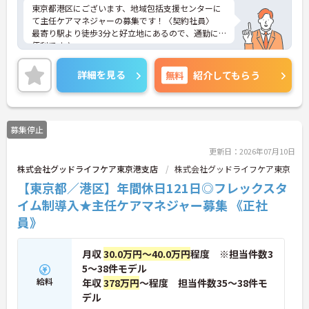
東京都港区にございます、地域包括支援センターに
て主任ケアマネジャーの募集です！〈契約社員〉
最寄り駅より徒歩3分と好立地にあるので、通勤に
便利です♪
日勤帯のみのお仕事ですので、ご家庭をお持ちの方
も働きやすい勤務時間でオススメです◎
詳細を見る
無料
紹介してもらう
ご興味のある方は、マイナビ介護職までお問い合わ
せください。
募集停止
更新日：2026年07月10日
株式会社グッドライフケア東京港支店
株式会社グッドライフケア東京
【東京都／港区】年間休日121日◎フレックスタ
イム制導入★主任ケアマネジャー募集 《正社
員》
月収
30.0万円～40.0万円
程度 ※担当件数3
5～38件モデル
給料
年収
378万円
～程度 担当件数35～38件モ
デル