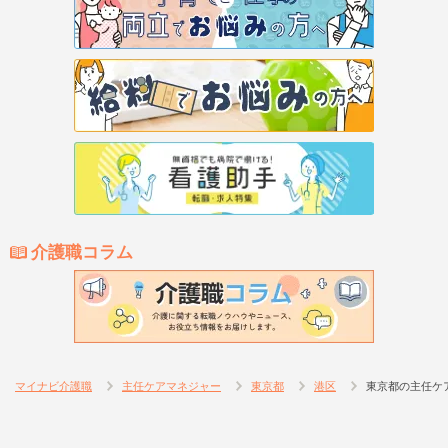
介護職コラム
マイナビ介護職
主任ケアマネジャー
東京都
港区
東京都の主任ケ