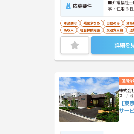
■介護福祉士
応募要件
事・任用 ※
車通勤可
残業少なめ
日勤のみ
資格
高収入
社会保険完備
交通費支給
退
詳細を
通所介
株式会
ス
株
【東
サー