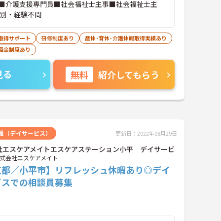
■介護支援専門員■社会福祉士主事■社会福祉士主
性別・経験不問
取得サポート
研修制度あり
産休･育休･介護休暇取得実績あり
職金制度あり
見る
無料
紹介してもらう
護（デイサービス）
更新日：2022年08月29日
社エスケアメイトエスケアステーション小平 デイサービ
式会社エスケアメイト
京都／小平市】リフレッシュ休暇あり◎デイ
ビスでの相談員募集