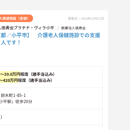
人保健施設（老健）
更新日：2026年03月23日
人徳寿会プラチナ・ヴィラ小平
医療法人徳寿会
京都／小平市】 介護老人保健施設での支援
員人です！
円～30.0万円
程度（諸手当込み）
～420万円
程度（諸手当込み）
鈴木町1-85-1
小平駅」徒歩20分
)