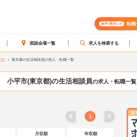
転職
無料!簡単1分
面談会場一覧
求人を検索する
平市
東京都の生活相談員の求人・転職一覧
小平市(東京都)の生活相談員
の求人・転職一覧
1
月収順
年収順