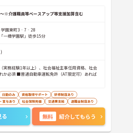
～※介護職員等ベースアップ等支援加算含む
 学園東町3‐7‐28
「一橋学園駅」徒歩15分
)
（実務経験1年以上）、社会福祉主事任用資格、社会
れか必須 ■普通自動車運転免許（AT限定可）あれば
日勤のみ
資格取得サポート
研修制度あり
・賞与あり
社会保険完備
交通費支給
退職金制度あり
見る
無料
紹介してもらう