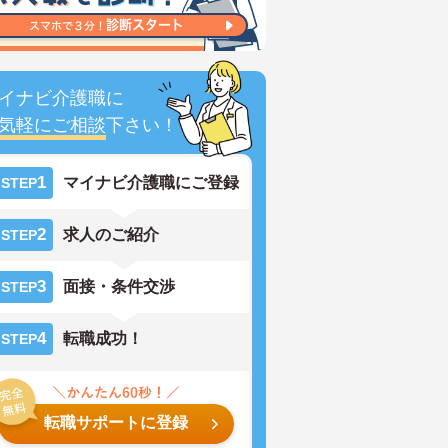
イナビ介護職に
気軽にご相談
下さい！
1
マイナビ介護職にご登録
STEP
2
求人のご紹介
STEP
3
面接・条件交渉
STEP
4
転職成功！
STEP
転職サポートに登録