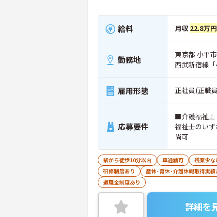
給料
月収
22.8万円
東京都 小平市 
勤務地
西武新宿線「
雇用形態
正社員(正職員
■介護福祉士
応募要件
福祉士のいず
尚可
駅から徒歩10分以内
車通勤可
残業少な
研修制度あり
産休･育休･介護休暇取得実績
退職金制度あり
詳細を