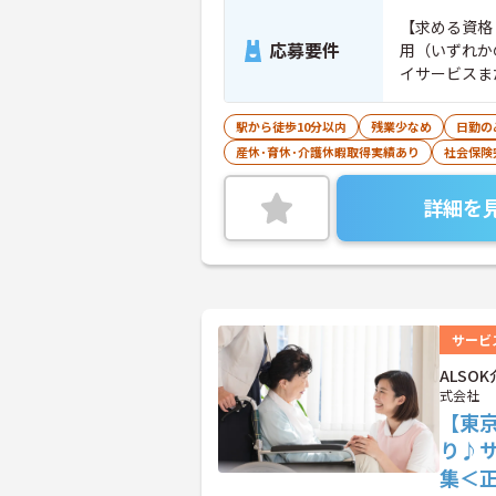
【求める資格
応募要件
用（いずれか
イサービスま
駅から徒歩10分以内
残業少なめ
日勤の
産休･育休･介護休暇取得実績あり
社会保険
詳細を
サービ
ALS
式会社
【東
り♪
集＜