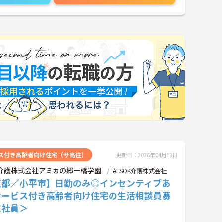
ス付き高齢者向け住宅（サ高住）
更新日：2026年04月13日
OK介護株式会社アミカの郷一橋学園
ALSOK介護株式会社
京都／小平市】日勤のみ◎インセンティブあ
サービス付き高齢者向け住宅の生活相談員募
正社員＞