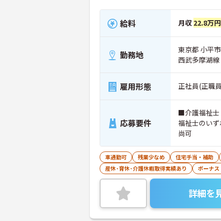
給料
月収
22.8万円
東京都 小平市
勤務地
西武多摩湖線
雇用形態
正社員(正職員
■介護福祉士
応募要件
福祉士のいず
尚可
車通勤可
残業少なめ
住宅手当・補助
産休･育休･介護休暇取得実績あり
ボーナス
詳細を