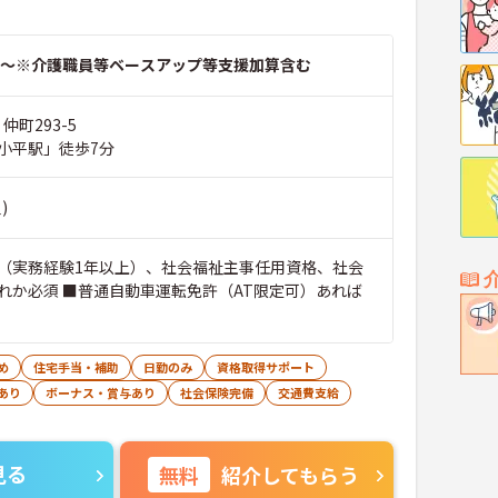
～※介護職員等ベースアップ等支援加算含む
仲町293-5
小平駅」徒歩7分
)
（実務経験1年以上）、社会福祉主事任用資格、社会
れか必須 ■普通自動車運転免許（AT限定可）あれば
め
住宅手当・補助
日勤のみ
資格取得サポート
あり
ボーナス・賞与あり
社会保険完備
交通費支給
見る
無料
紹介してもらう