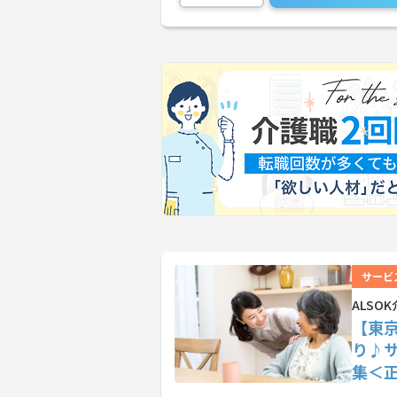
サービ
ALS
【東
り♪
集＜