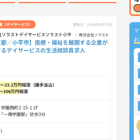
護（デイサービス）
更新日：2026年06月15日
マ
社ソラストデイサービスソラスト小平
株式会社ソラスト
お
京都／小平市】医療・福祉を展開する企業が
するデイサービスの生活相談員求人
円～23.2万円
程度（諸手当込）
～306万円
程度
学園西町2-15-1 2F
「一橋学園駅」徒歩3分
)