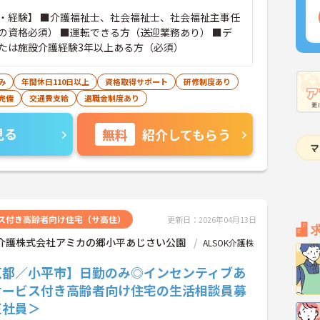
・経験】 ■介護福祉士、社会福祉士、社会福祉主事任
の資格必須） ■運転できる方（送迎業務あり） ■デ
たは施設介護経験3年以上ある方（必須）
み
年間休日110日以上
資格取得サポート
研修制度あり
完備
交通費支給
退職金制度あり
見る
無料
紹介してもらう
ス付き高齢者向け住宅（サ高住）
更新日：2026年04月13日
OK介護株式会社アミカの郷小平あじさい公園
ALSOK介護株
京都／小平市】日勤のみ◎インセンティブあ
サービス付き高齢者向け住宅の生活相談員募
正社員＞