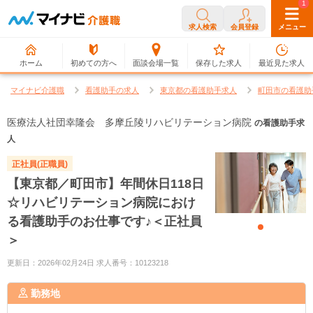
0
1
求人検索
会員登録
メニュー
ホーム
初めての方へ
面談会場一覧
保存した求人
最近見た求人
マイナビ介護職
看護助手の求人
東京都の看護助手求人
町田市の看護助
医療法人社団幸隆会 多摩丘陵リハビリテーション病院
の看護助手求
人
正社員(正職員)
【東京都／町田市】年間休日118日
☆リハビリテーション病院におけ
る看護助手のお仕事です♪＜正社員
＞
更新日：2026年02月24日 求人番号：10123218
勤務地