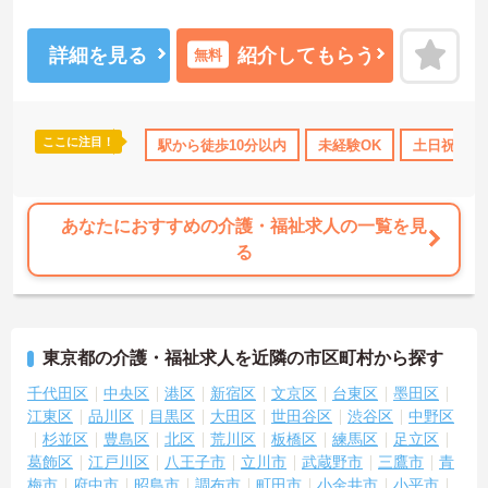
しっかりしています◎福利厚生も充実しており、長期的に働ける環
境が整っています◎
ご興味のある方には、面接対策ポイントなど、さらに詳細をご案内
詳細を見る
紹介してもらう
無料
しますのでお気軽にご相談ください！
ここに注目！
駅から徒歩10分以内
未経験OK
土日祝休
あなたにおすすめの介護・福祉求人の一覧を見
る
東京都の介護・福祉求人を近隣の市区町村から探す
千代田区
中央区
港区
新宿区
文京区
台東区
墨田区
江東区
品川区
目黒区
大田区
世田谷区
渋谷区
中野区
杉並区
豊島区
北区
荒川区
板橋区
練馬区
足立区
葛飾区
江戸川区
八王子市
立川市
武蔵野市
三鷹市
青
梅市
府中市
昭島市
調布市
町田市
小金井市
小平市