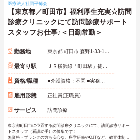
医療法人社団平郁会
【東京都／町田市】福利厚生充実☆訪問
診療クリニックにて訪問診療サポート
スタッフお仕事♪＜日勤常勤＞
勤務地
東京都 町田市 森野1-33-11 町田森野ビル501
最寄り駅
ＪＲ横浜線「町田駅」徒歩4分
資格/職種
■介護資格：不問 ■実務経験：不問 ※経験者歓迎 ■普通自動車運転免許（AT限定可） ※PC操作：基本操作が可能な方
雇用形態
正社員(正職員)
サービス
訪問診療
東京都町田市に位置する訪問診療クリニックにて、訪問診療サポー
トスタッフ（看護助手）の募集です！
無資格・ブランクの方も安心な、座学研修やOJTなど、教育体制が