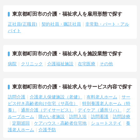
東京都町田市の介護・福祉求人を雇用形態で探す
正社員(正職員)
契約社員・嘱託社員
非常勤・パート・アル
バイト
東京都町田市の介護・福祉求人を施設業態で探す
病院
クリニック
介護福祉施設
在宅医療
その他
東京都町田市の介護・福祉求人をサービス内容で探す
訪問介護
介護老人保健施設（老健）
有料老人ホーム
サー
ビス付き高齢者向け住宅（サ高住）
特別養護老人ホーム（特
養）
通所介護（デイサービス）
デイケア（通所リハ）
グ
ループホーム
障がい者施設
訪問入浴
訪問看護
訪問診療
定期巡回
ケアハウス・高齢者住宅地
ショートステイ
養
護老人ホーム
介護予防