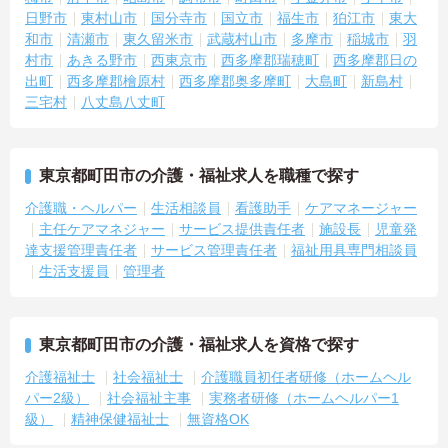
日野市
東村山市
国分寺市
国立市
福生市
狛江市
東大
和市
清瀬市
東久留米市
武蔵村山市
多摩市
稲城市
羽
村市
あきる野市
西東京市
西多摩郡瑞穂町
西多摩郡日の
出町
西多摩郡檜原村
西多摩郡奥多摩町
大島町
新島村
三宅村
八丈島八丈町
東京都町田市の介護・福祉求人を職種で探す
介護職・ヘルパー
生活相談員
看護助手
ケアマネージャー
主任ケアマネジャー
サービス提供責任者
施設長
児童発
達支援管理責任者
サービス管理責任者
福祉用具専門相談員
生活支援員
管理者
東京都町田市の介護・福祉求人を資格で探す
介護福祉士
社会福祉士
介護職員初任者研修（ホームヘル
パー2級）
社会福祉主事
実務者研修（ホームヘルパー1
級）
精神保健福祉士
無資格OK