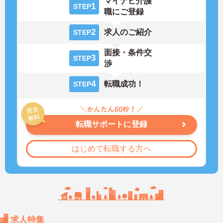
マイナビ介護
1
STEP
職にご登録
2
求人のご紹介
STEP
面接・条件交
3
STEP
渉
4
転職成功！
STEP
転職サポートに登録
はじめて転職する方へ
求人特集