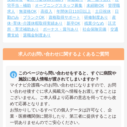
宅手当・補助
オープニングスタッフ募集
未経験OK
管理職
求人
無資格OK
高収入
年間休日110日以上
土日祝休
日
勤のみ
ブランクOK
資格取得サポート
研修制度あり
産
休･育休･介護休暇取得実績あり
新卒OK
残業少なめ
託児
所・育児補助あり
ボーナス・賞与あり
社会保険完備
交通
費支給
退職金制度あり
求人のお問い合わせに関するよくあるご質問
このページから問い合わせをすると、すぐに病院や
施設に個人情報が渡されてしまいますか？
マイナビ介護職へのお問い合わせになりますので、お問
い合わせ後すぐに求人掲載元へ情報をお渡しすることは
ございません。ご本人様より応募の意志を伺ってから改
めて応募となります。
お預かりしているすべての個人データは許可なく、企
業・医療機関側に開示したり、第三者に提供することは
一切ありませんのでご安心ください。