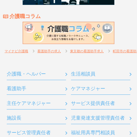
介護職コラム
マイナビ介護職
看護助手の求人
東京都の看護助手求人
町田市の看護助
介護職・ヘルパー
生活相談員
看護助手
ケアマネジャー
主任ケアマネジャー
サービス提供責任者
施設長
児童発達支援管理責任者
サービス管理責任者
福祉用具専門相談員