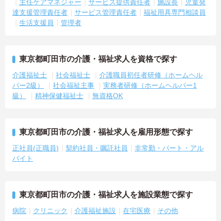
主任ケアマネジャー
サービス提供責任者
施設長
児童発
達支援管理責任者
サービス管理責任者
福祉用具専門相談員
生活支援員
管理者
東京都町田市の介護・福祉求人を資格で探す
介護福祉士
社会福祉士
介護職員初任者研修（ホームヘル
パー2級）
社会福祉主事
実務者研修（ホームヘルパー1
級）
精神保健福祉士
無資格OK
東京都町田市の介護・福祉求人を雇用形態で探す
正社員(正職員)
契約社員・嘱託社員
非常勤・パート・アル
バイト
東京都町田市の介護・福祉求人を施設業態で探す
病院
クリニック
介護福祉施設
在宅医療
その他