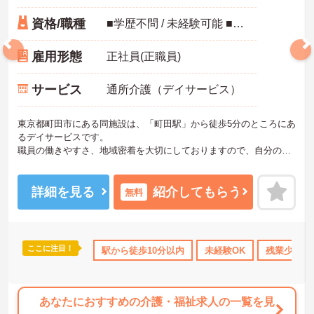
資格/職種
■学歴不問 / 未経験可能 ■介護職員初任者研修修了以上があれば経験が無くても可 ■介護福祉士歓迎 ■その他有資格者優先 ■自動車運転免許歓迎（AT限定可）
雇用形態
正社員(正職員)
サービス
通所介護（デイサービス）
東京都町田市にある同施設は、「町田駅」から徒歩5分のところにあ
るデイサービスです。
職員の働きやすさ、地域密着を大切にしておりますので、自分の意
見を積極的に採用していただけるような施設です。福祉業界未経験
の方も安心して働くことができます。
ご質問などございましたらお気軽のお問い合わせください。
詳細を見る
紹介してもらう
無料
ここに注目！
休･育休･介護休暇取得実績あり
駅から徒歩10分以内
交通費支給
未経験OK
残業少なめ
あなたにおすすめの介護・福祉求人の一覧を見