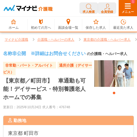
0
1
求人検索
会員登録
メニュー
ホーム
初めての方へ
面談会場一覧
保存した求人
最近見た求人
マイナビ介護職
介護職・ヘルパーの求人
東京都の介護職・ヘルパー求人
名称非公開 ※詳細はお問合せください
の介護職・ヘルパー求人
非常勤・パート・アルバイト
通所介護（デイサー
ビス）
【東京都／町田市】 車通勤も可
能！デイサービス・特別養護老人
ホームでの募集
更新日：2025年10月24日 求人番号：476748
勤務地
東京都
町田市