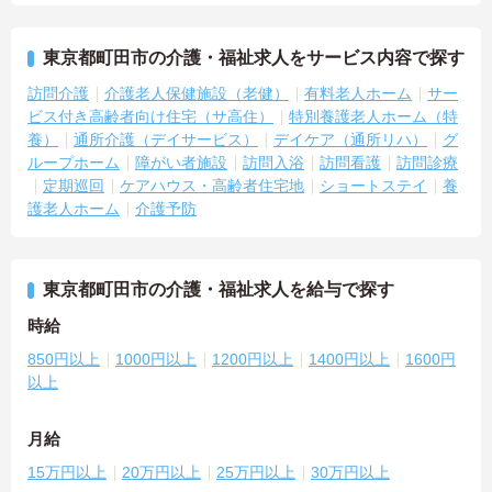
東京都町田市の介護・福祉求人をサービス内容で探す
訪問介護
介護老人保健施設（老健）
有料老人ホーム
サー
ビス付き高齢者向け住宅（サ高住）
特別養護老人ホーム（特
養）
通所介護（デイサービス）
デイケア（通所リハ）
グ
ループホーム
障がい者施設
訪問入浴
訪問看護
訪問診療
定期巡回
ケアハウス・高齢者住宅地
ショートステイ
養
護老人ホーム
介護予防
東京都町田市の介護・福祉求人を給与で探す
時給
850円以上
1000円以上
1200円以上
1400円以上
1600円
以上
月給
15万円以上
20万円以上
25万円以上
30万円以上