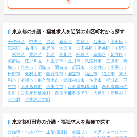
る
東京都の介護・福祉求人を近隣の市区町村から探す
千代田区
中央区
港区
新宿区
文京区
台東区
墨田区
江東区
品川区
目黒区
大田区
世田谷区
渋谷区
中野区
杉並区
豊島区
北区
荒川区
板橋区
練馬区
足立区
葛飾区
江戸川区
八王子市
立川市
武蔵野市
三鷹市
青
梅市
府中市
昭島市
調布市
町田市
小金井市
小平市
日野市
東村山市
国分寺市
国立市
福生市
狛江市
東大
和市
清瀬市
東久留米市
武蔵村山市
多摩市
稲城市
羽
村市
あきる野市
西東京市
西多摩郡瑞穂町
西多摩郡日の
出町
西多摩郡檜原村
西多摩郡奥多摩町
大島町
新島村
三宅村
八丈島八丈町
東京都町田市の介護・福祉求人を職種で探す
介護職・ヘルパー
生活相談員
看護助手
ケアマネージャー