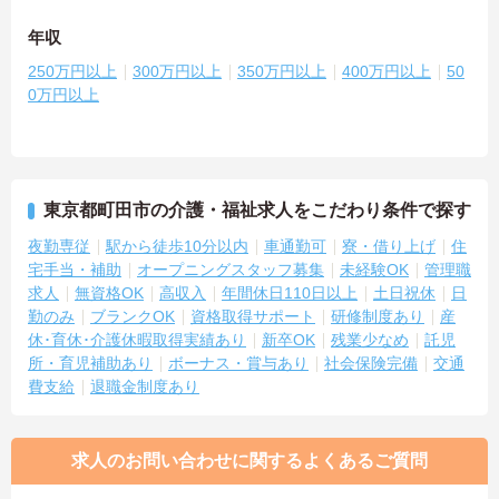
年収
250万円以上
300万円以上
350万円以上
400万円以上
50
0万円以上
東京都町田市の介護・福祉求人をこだわり条件で探す
夜勤専従
駅から徒歩10分以内
車通勤可
寮・借り上げ
住
宅手当・補助
オープニングスタッフ募集
未経験OK
管理職
求人
無資格OK
高収入
年間休日110日以上
土日祝休
日
勤のみ
ブランクOK
資格取得サポート
研修制度あり
産
休･育休･介護休暇取得実績あり
新卒OK
残業少なめ
託児
所・育児補助あり
ボーナス・賞与あり
社会保険完備
交通
費支給
退職金制度あり
求人のお問い合わせに関するよくあるご質問