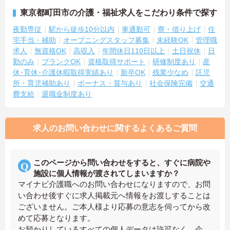
東京都町田市の介護・福祉求人をこだわり条件で探す
夜勤専従
駅から徒歩10分以内
車通勤可
寮・借り上げ
住
宅手当・補助
オープニングスタッフ募集
未経験OK
管理職
求人
無資格OK
高収入
年間休日110日以上
土日祝休
日
勤のみ
ブランクOK
資格取得サポート
研修制度あり
産
休･育休･介護休暇取得実績あり
新卒OK
残業少なめ
託児
所・育児補助あり
ボーナス・賞与あり
社会保険完備
交通
費支給
退職金制度あり
求人のお問い合わせに関するよくあるご質問
このページから問い合わせをすると、すぐに病院や
施設に個人情報が渡されてしまいますか？
マイナビ介護職へのお問い合わせになりますので、お問
い合わせ後すぐに求人掲載元へ情報をお渡しすることは
ございません。ご本人様より応募の意志を伺ってから改
めて応募となります。
お預かりしているすべての個人データは許可なく、企