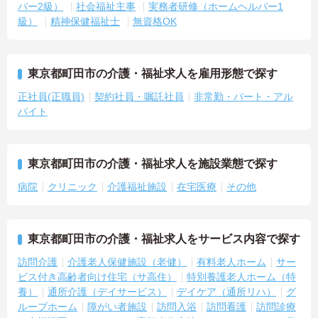
パー2級）
社会福祉主事
実務者研修（ホームヘルパー1
級）
精神保健福祉士
無資格OK
東京都町田市の介護・福祉求人を雇用形態で探す
正社員(正職員)
契約社員・嘱託社員
非常勤・パート・アル
バイト
東京都町田市の介護・福祉求人を施設業態で探す
病院
クリニック
介護福祉施設
在宅医療
その他
東京都町田市の介護・福祉求人をサービス内容で探す
訪問介護
介護老人保健施設（老健）
有料老人ホーム
サー
ビス付き高齢者向け住宅（サ高住）
特別養護老人ホーム（特
養）
通所介護（デイサービス）
デイケア（通所リハ）
グ
ループホーム
障がい者施設
訪問入浴
訪問看護
訪問診療