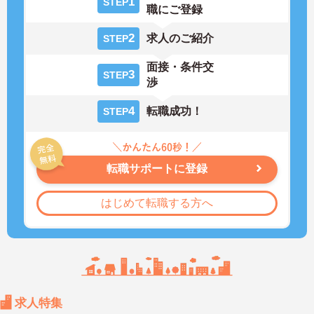
1
STEP
職にご登録
2
求人のご紹介
STEP
面接・条件交
3
STEP
渉
4
転職成功！
STEP
転職サポートに登録
はじめて転職する方へ
求人特集