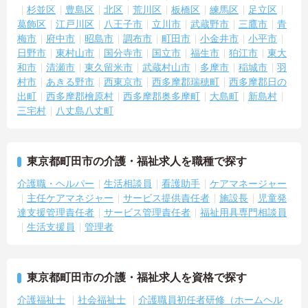
杉並区
豊島区
北区
荒川区
板橋区
練馬区
足立区
葛飾区
江戸川区
八王子市
立川市
武蔵野市
三鷹市
青
梅市
府中市
昭島市
調布市
町田市
小金井市
小平市
日野市
東村山市
国分寺市
国立市
福生市
狛江市
東大
和市
清瀬市
東久留米市
武蔵村山市
多摩市
稲城市
羽
村市
あきる野市
西東京市
西多摩郡瑞穂町
西多摩郡日の
出町
西多摩郡檜原村
西多摩郡奥多摩町
大島町
新島村
三宅村
八丈島八丈町
東京都町田市の介護・福祉求人を職種で探す
介護職・ヘルパー
生活相談員
看護助手
ケアマネージャー
主任ケアマネジャー
サービス提供責任者
施設長
児童発
達支援管理責任者
サービス管理責任者
福祉用具専門相談員
生活支援員
管理者
東京都町田市の介護・福祉求人を資格で探す
介護福祉士
社会福祉士
介護職員初任者研修（ホームヘル