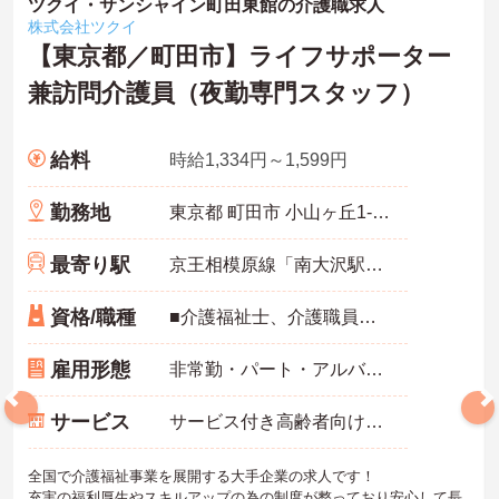
ツクイ・サンシャイン町田東館の介護職求人
株式会社ツクイ
【東京都／町田市】ライフサポーター
兼訪問介護員（夜勤専門スタッフ）
給料
時給1,334円～1,599円
勤務地
東京都 町田市 小山ヶ丘1-11-8
最寄り駅
京王相模原線「南大沢駅」バス・車10分
資格/職種
■介護福祉士、介護職員実務者研修、介護職員初任者研修、ホームヘルパー1級、ホームヘルパー2級いずれかの資格をお持ちの方 ※未経験相談可能
雇用形態
非常勤・パート・アルバイト
サービス
サービス付き高齢者向け住宅（サ高住）
全国で介護福祉事業を展開する大手企業の求人です！
充実の福利厚生やスキルアップの為の制度が整っており安心して長