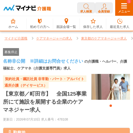
0
1
求人検索
会員登録
メニュー
ホーム
初めての方へ
面談会場一覧
保存した求人
最近見た求人
マイナビ介護職
ケアマネージャーの求人
東京都のケアマネージャー求人
募集停止
名称非公開 ※詳細はお問合せください
の介護職・ヘルパー、介護
福祉士、ケアマネ（介護支援専門員）求人
契約社員・嘱託社員
非常勤・パート・アルバイト
通所介護（デイサービス）
【東京都／町田市】 全国125事業
所にて施設を展開する企業のケア
マネジャー求人
更新日：2026年07月10日 求人番号：478108
勤務地