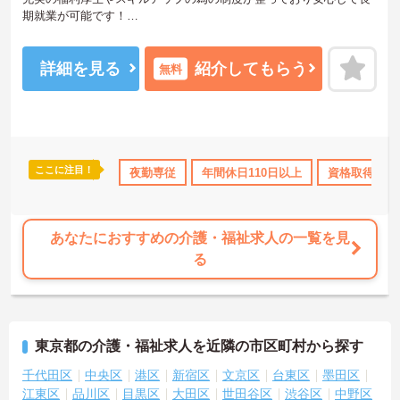
期就業が可能です！
ご興味ある方には、面接のポイントなど、さらに詳細をお話致しま
すのでお気軽にご相談ください。
詳細を見る
紹介してもらう
無料
ここに注目！
資格取得サポート
研修制度あり
夜勤専従
年間休日110日以上
産休･育休･介護休暇取得実績あり
資格取得サポ
あなたにおすすめの介護・福祉求人の一覧を見
る
東京都の介護・福祉求人を近隣の市区町村から探す
千代田区
中央区
港区
新宿区
文京区
台東区
墨田区
江東区
品川区
目黒区
大田区
世田谷区
渋谷区
中野区