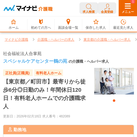
0
1
求人検索
会員登録
メニュー
ホーム
初めての方へ
面談会場一覧
保存した求人
最近見た求人
マイナビ介護職
介護職・ヘルパーの求人
東京都の介護職・ヘルパー求人
社会福祉法人合掌苑
スペシャルケアセンター鶴の苑
の介護職・ヘルパー求人
正社員(正職員)
有料老人ホーム
【東京都／町田市】最寄りから徒
歩6分◎日勤のみ！年間休日120
日！有料老人ホームでの介護職求
人
更新日：2026年02月18日 求人番号：482089
勤務地