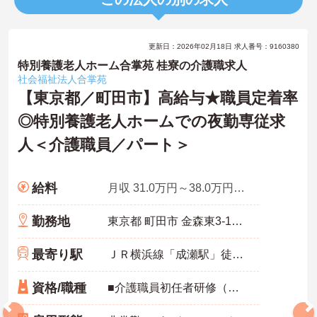
更新日：2026年02月18日 求人番号：9160380
特別養護老人ホーム合掌苑 桂寮の介護職求人
社会福祉法人合掌苑
【東京都／町田市】高給与★職員定着率
◎特別養護老人ホームでの夜勤専従求
人＜介護職員／パート＞
給料
月収 31.0万円～38.0万円目安額
勤務地
東京都 町田市 金森東3-18-16
最寄り駅
ＪＲ横浜線「成瀬駅」徒歩13分
資格/職種
■介護職員初任者研修（ヘルパー2級）以上 ■入居施設介護の経験のある方 ＜必要なPCスキル＞ワード・エクセルの基本操作