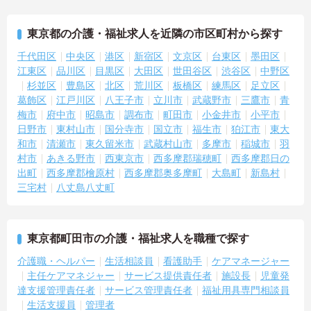
東京都の介護・福祉求人を近隣の市区町村から探す
千代田区
中央区
港区
新宿区
文京区
台東区
墨田区
江東区
品川区
目黒区
大田区
世田谷区
渋谷区
中野区
杉並区
豊島区
北区
荒川区
板橋区
練馬区
足立区
葛飾区
江戸川区
八王子市
立川市
武蔵野市
三鷹市
青
梅市
府中市
昭島市
調布市
町田市
小金井市
小平市
日野市
東村山市
国分寺市
国立市
福生市
狛江市
東大
和市
清瀬市
東久留米市
武蔵村山市
多摩市
稲城市
羽
村市
あきる野市
西東京市
西多摩郡瑞穂町
西多摩郡日の
出町
西多摩郡檜原村
西多摩郡奥多摩町
大島町
新島村
三宅村
八丈島八丈町
東京都町田市の介護・福祉求人を職種で探す
介護職・ヘルパー
生活相談員
看護助手
ケアマネージャー
主任ケアマネジャー
サービス提供責任者
施設長
児童発
達支援管理責任者
サービス管理責任者
福祉用具専門相談員
生活支援員
管理者