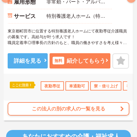
雇用形態
非常勤・パート・アルバイト
サービス
特別養護老人ホーム（特養）
東京都町田市に位置する特別養護老人ホームにて夜勤専従介護職員
の募集です。高給与が叶う求人です！
職員定着率◎理事長の方針のもと、職員の働きやすさを考え様々な
取り組みをしており、離職率が低いことが特徴です◎
ご興味ある方には、面接対策ポイントなど、さらに詳細をお話しい
たしますのでお気軽にご相談ください！
詳細を見る
紹介してもらう
無料
ここに注目！
・借り上げ
住宅手当・補助
夜勤専従
託児所・育児補助
車通勤可
寮・借り上げ
日勤のみ
研修
ブラ
この法人の別の求人の一覧を見る
あなたにおすすめの介護・福祉求人