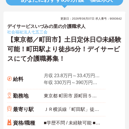
更新日：2026年08月07日 求人番号：9093642
デイサービスいづみの里の介護職求人
社会福祉法人七五三会
【東京都／町田市】土日定休日◎未経験
可能！町田駅より徒歩5分！デイサービ
スにて介護職募集！
月収 23.8万円～33.4万円程度（諸手当込）
給料
年収 330万円～390万円程度
勤務地
東京都 町田市 原町田５－１－１２
最寄り駅
ＪＲ横浜線「町田駅」徒歩5分
資格/職種
■学歴不問 / 未経験可能 ■介護職員初任者研修修了以上があれば経験が無くても可 ■介護福祉士歓迎 ■その他有資格者優先 ■自動車運転免許歓迎（AT限定可）