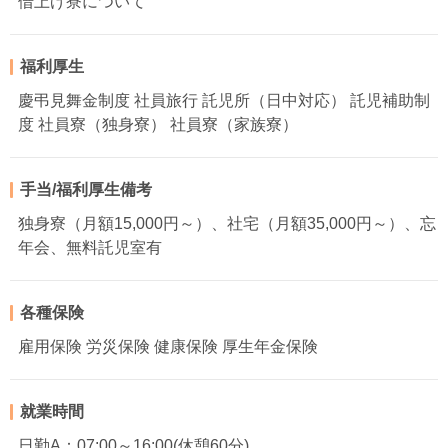
借上げ寮について
福利厚生
慶弔見舞金制度 社員旅行 託児所（日中対応） 託児補助制
度 社員寮（独身寮） 社員寮（家族寮）
手当/福利厚生備考
独身寮（月額15,000円～）、社宅（月額35,000円～）、忘
年会、無料託児室有
各種保険
雇用保険 労災保険 健康保険 厚生年金保険
就業時間
日勤A：07:00～16:00(休憩60分)