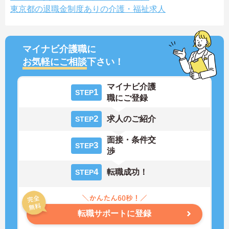
東京都の退職金制度ありの介護・福祉求人
マイナビ介護職に
お気軽にご相談
下さい！
マイナビ介護
1
STEP
職にご登録
2
求人のご紹介
STEP
面接・条件交
3
STEP
渉
4
転職成功！
STEP
転職サポートに登録