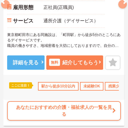
雇用形態
正社員(正職員)
サービス
通所介護（デイサービス）
東京都町田市にある同施設は、「町田駅」から徒歩5分のところにあ
るデイサービスです。
職員の働きやすさ、地域密着を大切にしておりますので、自分の意
見を積極的に採用していただけるような施設です。福祉業界未経験
の方も安心して働くことができます。
ご質問などございましたらお気軽のお問い合わせください。
詳細を見る
紹介してもらう
無料
ここに注目！
休･育休･介護休暇取得実績あり
駅から徒歩10分以内
交通費支給
未経験OK
残業少なめ
あなたにおすすめの介護・福祉求人の一覧を見
る