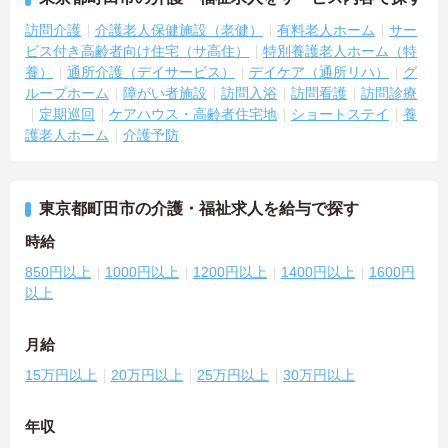
訪問介護
介護老人保健施設（老健）
有料老人ホーム
サー
ビス付き高齢者向け住宅（サ高住）
特別養護老人ホーム（特
養）
通所介護（デイサービス）
デイケア（通所リハ）
グ
ループホーム
障がい者施設
訪問入浴
訪問看護
訪問診療
定期巡回
ケアハウス・高齢者住宅地
ショートステイ
養
護老人ホーム
介護予防
東京都町田市の介護・福祉求人を給与で探す
時給
850円以上
1000円以上
1200円以上
1400円以上
1600円
以上
月給
15万円以上
20万円以上
25万円以上
30万円以上
年収