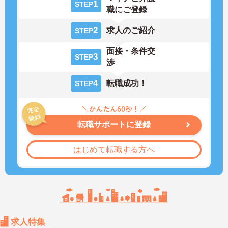
1
STEP
職にご登録
2
求人のご紹介
STEP
面接・条件交
3
STEP
渉
4
転職成功！
STEP
転職サポートに登録
はじめて転職する方へ
求人特集