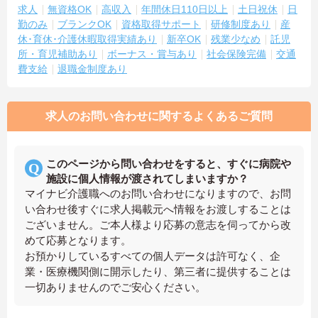
求人
無資格OK
高収入
年間休日110日以上
土日祝休
日
勤のみ
ブランクOK
資格取得サポート
研修制度あり
産
休･育休･介護休暇取得実績あり
新卒OK
残業少なめ
託児
所・育児補助あり
ボーナス・賞与あり
社会保険完備
交通
費支給
退職金制度あり
求人のお問い合わせに関するよくあるご質問
このページから問い合わせをすると、すぐに病院や
施設に個人情報が渡されてしまいますか？
マイナビ介護職へのお問い合わせになりますので、お問
い合わせ後すぐに求人掲載元へ情報をお渡しすることは
ございません。ご本人様より応募の意志を伺ってから改
めて応募となります。
お預かりしているすべての個人データは許可なく、企
業・医療機関側に開示したり、第三者に提供することは
一切ありませんのでご安心ください。