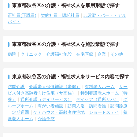
東京都渋谷区の介護・福祉求人を雇用形態で探す
正社員(正職員)
契約社員・嘱託社員
非常勤・パート・アル
バイト
東京都渋谷区の介護・福祉求人を施設業態で探す
病院
クリニック
介護福祉施設
在宅医療
企業
その他
東京都渋谷区の介護・福祉求人をサービス内容で探す
訪問介護
介護老人保健施設（老健）
有料老人ホーム
サー
ビス付き高齢者向け住宅（サ高住）
特別養護老人ホーム（特
養）
通所介護（デイサービス）
デイケア（通所リハ）
グ
ループホーム
障がい者施設
訪問入浴
訪問看護
訪問診療
定期巡回
ケアハウス・高齢者住宅地
ショートステイ
養
護老人ホーム
介護予防