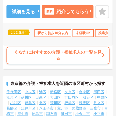
いていただける環境です。ご興味ある方には、面接対策ポイントな
ど、さらに詳細をお話しいたしますのでお気軽にご相談ください。
詳細を見る
紹介してもらう
無料
ここに注目！
なめ
託児所・育児補助
駅から徒歩10分以内
無資格OK
日勤のみ
未経験OK
年間休日110日
残業少なめ
あなたにおすすめの介護・福祉求人の一覧を見
る
東京都の介護・福祉求人を近隣の市区町村から探す
千代田区
中央区
港区
新宿区
文京区
台東区
墨田区
江東区
品川区
目黒区
大田区
世田谷区
渋谷区
中野区
杉並区
豊島区
北区
荒川区
板橋区
練馬区
足立区
葛飾区
江戸川区
八王子市
立川市
武蔵野市
三鷹市
青
梅市
府中市
昭島市
調布市
町田市
小金井市
小平市