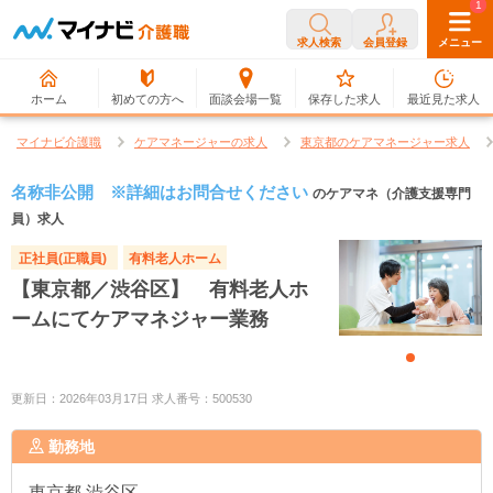
0
1
求人検索
会員登録
メニュー
ホーム
初めての方へ
面談会場一覧
保存した求人
最近見た求人
マイナビ介護職
ケアマネージャーの求人
東京都のケアマネージャー求人
名称非公開 ※詳細はお問合せください
のケアマネ（介護支援専門
員）求人
正社員(正職員)
有料老人ホーム
【東京都／渋谷区】 有料老人ホ
ームにてケアマネジャー業務
更新日：2026年03月17日 求人番号：500530
勤務地
東京都
渋谷区