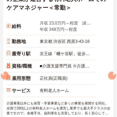
ケアマネジャー＜常勤＞
月収 23.0万円～程度 諸手当含む、夜勤なし
給料
年収 348万円～程度
勤務地
東京都 渋谷区 西原3-43-18
最寄り駅
京王線「幡ケ谷駅」徒歩8分
資格/職種
■介護支援専門員 ※介護支援専門員経験のある方は尚可
雇用形態
正社員(正職員)
サービス
有料老人ホーム
介護事業以外にも保育・学童事業など多くの事業を展開する同社。
全国で280以上の有料老人ホームを運営し業界でも最大手クラスの企
業ですので、各種手当、福利厚生も充実しており、長く安心して働