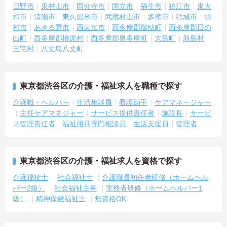
日野市
東村山市
国分寺市
国立市
福生市
狛江市
東大
和市
清瀬市
東久留米市
武蔵村山市
多摩市
稲城市
羽
村市
あきる野市
西東京市
西多摩郡瑞穂町
西多摩郡日の
出町
西多摩郡檜原村
西多摩郡奥多摩町
大島町
新島村
三宅村
八丈島八丈町
東京都渋谷区の介護・福祉求人を職種で探す
介護職・ヘルパー
生活相談員
看護助手
ケアマネージャー
主任ケアマネジャー
サービス提供責任者
施設長
サービ
ス管理責任者
福祉用具専門相談員
生活支援員
管理者
東京都渋谷区の介護・福祉求人を資格で探す
介護福祉士
社会福祉士
介護職員初任者研修（ホームヘル
パー2級）
社会福祉主事
実務者研修（ホームヘルパー1
級）
精神保健福祉士
無資格OK