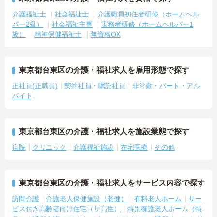
介護福祉士
社会福祉士
介護職員初任者研修（ホームヘル
パー2級）
社会福祉主事
実務者研修（ホームヘルパー1
級）
精神保健福祉士
無資格OK
東京都台東区の介護・福祉求人を雇用形態で探す
正社員(正職員)
契約社員・嘱託社員
非常勤・パート・アル
バイト
東京都台東区の介護・福祉求人を施設業態で探す
病院
クリニック
介護福祉施設
在宅医療
その他
東京都台東区の介護・福祉求人をサービス内容で探す
訪問介護
介護老人保健施設（老健）
有料老人ホーム
サー
ビス付き高齢者向け住宅（サ高住）
特別養護老人ホーム（特