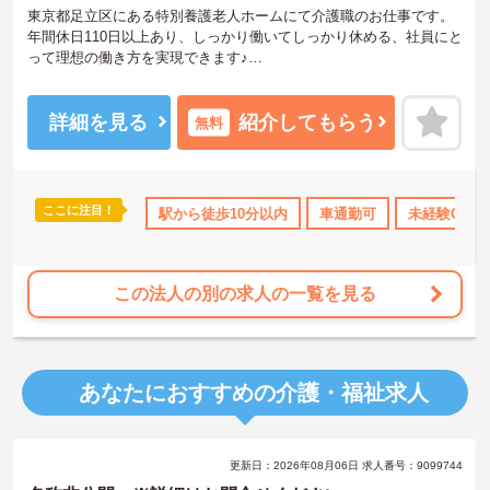
東京都足立区にある特別養護老人ホームにて介護職のお仕事です。
年間休日110日以上あり、しっかり働いてしっかり休める、社員にと
って理想の働き方を実現できます♪
ご興味ある方には、面接対策ポイントなど、さらに詳細をお話しい
たしますのでお気軽にご相談ください。
詳細を見る
紹介してもらう
無料
ここに注目！
資格取得サポート
研修制度あり
駅から徒歩10分以内
産休･育休･介護休暇取得実績あり
車通勤可
未経験OK
この法人の別の求人の一覧を見る
あなたにおすすめの介護・福祉求人
更新日：2026年08月06日 求人番号：9099744