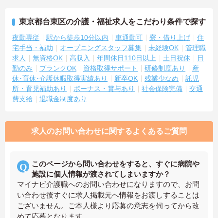
東京都台東区の介護・福祉求人をこだわり条件で探す
夜勤専従
駅から徒歩10分以内
車通勤可
寮・借り上げ
住
宅手当・補助
オープニングスタッフ募集
未経験OK
管理職
求人
無資格OK
高収入
年間休日110日以上
土日祝休
日
勤のみ
ブランクOK
資格取得サポート
研修制度あり
産
休･育休･介護休暇取得実績あり
新卒OK
残業少なめ
託児
所・育児補助あり
ボーナス・賞与あり
社会保険完備
交通
費支給
退職金制度あり
求人のお問い合わせに関するよくあるご質問
このページから問い合わせをすると、すぐに病院や
施設に個人情報が渡されてしまいますか？
マイナビ介護職へのお問い合わせになりますので、お問
い合わせ後すぐに求人掲載元へ情報をお渡しすることは
ございません。ご本人様より応募の意志を伺ってから改
めて応募となります。