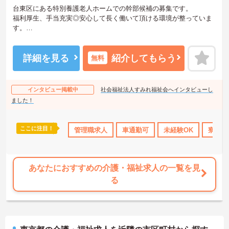
台東区にある特別養護老人ホームでの幹部候補の募集です。
福利厚生、手当充実◎安心して長く働いて頂ける環境が整っていま
す。
また利用可能託児所あり★子育て世代の方にもオススメです！
あなたの経験やスキルを活かして、高齢者の皆さまが安心して過ご
せる空間づくりにチャレンジしてみませんか？
詳細を見る
紹介してもらう
無料
ご興味ある方には、面接対策ポイントなど、詳細をお話しいたしま
すのでお気軽にご相談ください。
インタビュー掲載中
社会福祉法人すみれ福祉会へインタビューし
ました！
ここに注目！
得サポート
研修制度あり
管理職求人
産休･育休･介護休暇取得実績あり
車通勤可
未経験OK
寮・借
高収
あなたにおすすめの介護・福祉求人の一覧を見
る