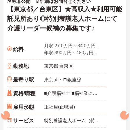
名称非公開 ※詳細はお問合せください
【東京都／台東区】★高収入★利用可能
託児所あり◎特別養護老人ホームにて
介護リーダー候補の募集です♪
月収 27.0万円～34.0万円程度 ※手当含む
給料
年収 390万円～480万円程度、月収×12ヶ月計算※経験資格による
勤務地
東京都 台東区
最寄り駅
東京メトロ銀座線
資格/職種
■介護福祉士 ■福祉業に従事し、且つ指導職の経験 ※その他応相談
雇用形態
正社員(正職員)
サービス
特別養護老人ホーム（特養）