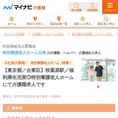
0
1
求人検索
会員登録
メニュー
ホーム
初めての方へ
面談会場一覧
保存した求人
最近見た求人
マイナビ介護職
介護職・ヘルパーの求人
東京都の介護職・ヘルパー求人
社会福祉法人聖風会
特別養護老人ホーム台東
の介護職・ヘルパー、介護福祉士求人
正社員(正職員)
特別養護老人ホーム（特養）
【東京都／台東区】秋葉原駅／福
利厚生充実◎特別養護老人ホーム
にて介護職求人です
更新日：2025年03月12日 求人番号：578264
勤務地