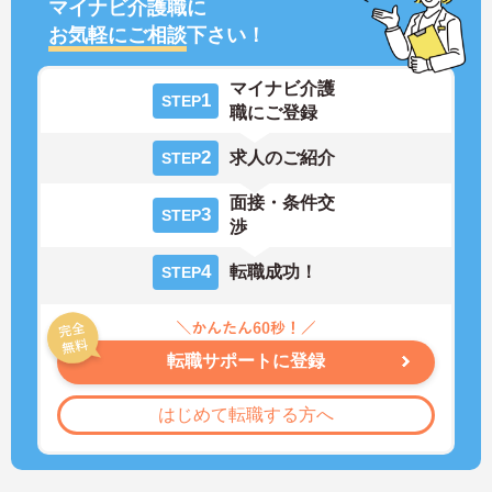
マイナビ介護職に
お気軽にご相談
下さい！
マイナビ介護
1
STEP
職にご登録
2
求人のご紹介
STEP
面接・条件交
3
STEP
渉
4
転職成功！
STEP
転職サポートに登録
はじめて転職する方へ