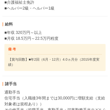
■介護福祉士免許
■ヘルパー2級・ヘルパー1級
給料
■年収 320万円～以上
■月収 18.5万円～22.5万円程度
備 考
【賞与回数】■年2回（6月・12月）4.0ヵ月分（2015年度実
績）
諸手当
通勤手当
住宅手当（入職後3年間までは30,000円に増額支給（支給
対象者は規程あり））
その他手当（役職手当、夜勤手当：深夜勤務手当※どちら