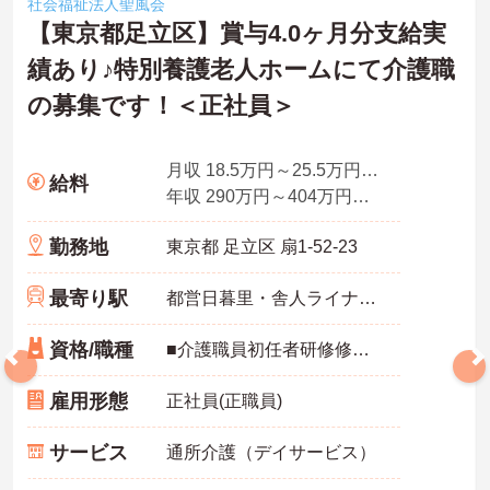
社会福祉法人聖風会
【東京都足立区】賞与4.0ヶ月分支給実
績あり♪特別養護老人ホームにて介護職
の募集です！＜正社員＞
月収 18.5万円～25.5万円程度※諸手当込
給料
年収 290万円～404万円程度
勤務地
東京都 足立区 扇1-52-23
最寄り駅
都営日暮里・舎人ライナー「扇大橋駅」徒歩7分
資格/職種
■介護職員初任者研修修了者またはホームヘルパー2級 ■経験不問 ※未経験の方にもトレーナーがつきますので安心して業務に入っていただけます。
雇用形態
正社員(正職員)
サービス
通所介護（デイサービス）