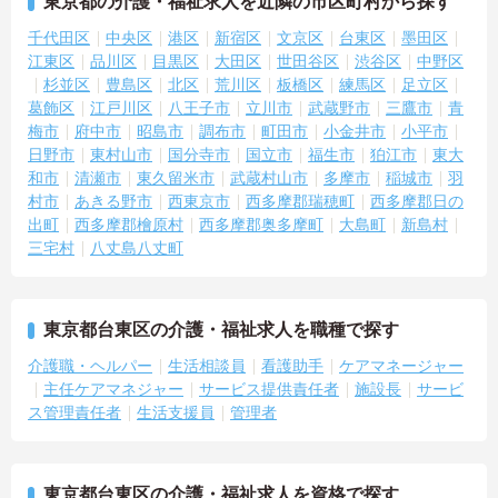
東京都の介護・福祉求人を近隣の市区町村から探す
千代田区
中央区
港区
新宿区
文京区
台東区
墨田区
江東区
品川区
目黒区
大田区
世田谷区
渋谷区
中野区
杉並区
豊島区
北区
荒川区
板橋区
練馬区
足立区
葛飾区
江戸川区
八王子市
立川市
武蔵野市
三鷹市
青
梅市
府中市
昭島市
調布市
町田市
小金井市
小平市
日野市
東村山市
国分寺市
国立市
福生市
狛江市
東大
和市
清瀬市
東久留米市
武蔵村山市
多摩市
稲城市
羽
村市
あきる野市
西東京市
西多摩郡瑞穂町
西多摩郡日の
出町
西多摩郡檜原村
西多摩郡奥多摩町
大島町
新島村
三宅村
八丈島八丈町
東京都台東区の介護・福祉求人を職種で探す
介護職・ヘルパー
生活相談員
看護助手
ケアマネージャー
主任ケアマネジャー
サービス提供責任者
施設長
サービ
ス管理責任者
生活支援員
管理者
東京都台東区の介護・福祉求人を資格で探す