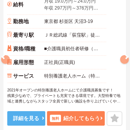
月収 19.0万円～24.0万円
給料
年収 297万円～376万円程度
勤務地
東京都 杉並区 天沼3-19
最寄り駅
ＪＲ総武線「荻窪駅」徒歩10分
資格/職種
■介護職員初任者研修（ホームヘルパー2級）、実務者研修（ホームヘルパー1級）、介護福祉士いずれかの資格お持ちの方 ※未経験者応相談
雇用形態
正社員(正職員)
サービス
特別養護老人ホーム（特養）
2021年オープンの特別養護老人ホームにて介護職員募集です！
残業少なめで、プライベートも充実できる環境です。大型特養で地
域と連携しながらスタッフ全員で新しい施設を作り上げていくやり
がいがあります！
ご興味ある方には、面接のポイントなど、さらに詳細をお話致しま
すのでお気軽にご相談ください。
詳細を見る
紹介してもらう
無料