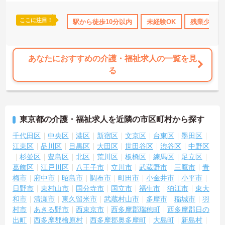
ここに注目！
交通費支給
駅から徒歩10分以内
未経験OK
残業少なめ
あなたにおすすめの介護・福祉求人の一覧を見
る
東京都の介護・福祉求人を近隣の市区町村から探す
千代田区
中央区
港区
新宿区
文京区
台東区
墨田区
江東区
品川区
目黒区
大田区
世田谷区
渋谷区
中野区
杉並区
豊島区
北区
荒川区
板橋区
練馬区
足立区
葛飾区
江戸川区
八王子市
立川市
武蔵野市
三鷹市
青
梅市
府中市
昭島市
調布市
町田市
小金井市
小平市
日野市
東村山市
国分寺市
国立市
福生市
狛江市
東大
和市
清瀬市
東久留米市
武蔵村山市
多摩市
稲城市
羽
村市
あきる野市
西東京市
西多摩郡瑞穂町
西多摩郡日の
出町
西多摩郡檜原村
西多摩郡奥多摩町
大島町
新島村