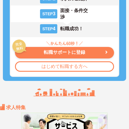
面接・条件交
3
STEP
渉
4
転職成功！
STEP
転職サポートに登録
はじめて転職する方へ
求人特集