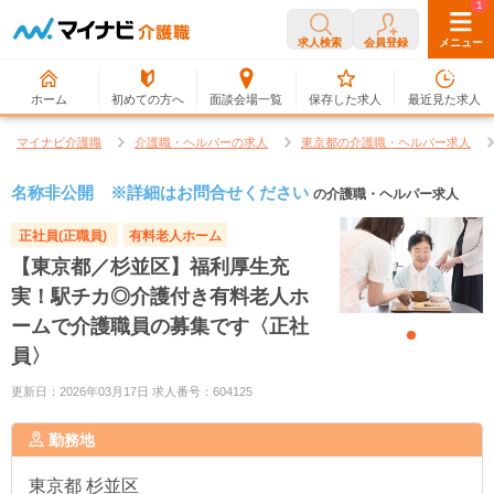
0
1
求人検索
会員登録
メニュー
ホーム
初めての方へ
面談会場一覧
保存した求人
最近見た求人
マイナビ介護職
介護職・ヘルパーの求人
東京都の介護職・ヘルパー求人
名称非公開 ※詳細はお問合せください
の介護職・ヘルパー求人
正社員(正職員)
有料老人ホーム
【東京都／杉並区】福利厚生充
実！駅チカ◎介護付き有料老人ホ
ームで介護職員の募集です〈正社
員〉
更新日：2026年03月17日 求人番号：604125
勤務地
東京都
杉並区