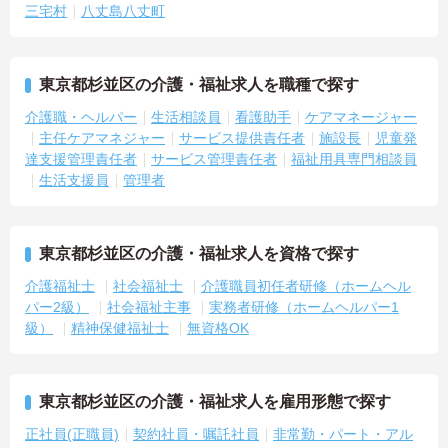
三宅村
八丈島八丈町
東京都杉並区の介護・福祉求人を職種で探す
介護職・ヘルパー
生活相談員
看護助手
ケアマネージャー
主任ケアマネジャー
サービス提供責任者
施設長
児童発
達支援管理責任者
サービス管理責任者
福祉用具専門相談員
生活支援員
管理者
東京都杉並区の介護・福祉求人を資格で探す
介護福祉士
社会福祉士
介護職員初任者研修（ホームヘル
パー2級）
社会福祉主事
実務者研修（ホームヘルパー1
級）
精神保健福祉士
無資格OK
東京都杉並区の介護・福祉求人を雇用形態で探す
正社員(正職員)
契約社員・嘱託社員
非常勤・パート・アル