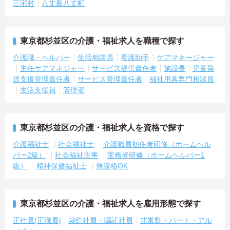
三宅村
八丈島八丈町
東京都杉並区の介護・福祉求人を職種で探す
介護職・ヘルパー
生活相談員
看護助手
ケアマネージャー
主任ケアマネジャー
サービス提供責任者
施設長
児童発
達支援管理責任者
サービス管理責任者
福祉用具専門相談員
生活支援員
管理者
東京都杉並区の介護・福祉求人を資格で探す
介護福祉士
社会福祉士
介護職員初任者研修（ホームヘル
パー2級）
社会福祉主事
実務者研修（ホームヘルパー1
級）
精神保健福祉士
無資格OK
東京都杉並区の介護・福祉求人を雇用形態で探す
正社員(正職員)
契約社員・嘱託社員
非常勤・パート・アル