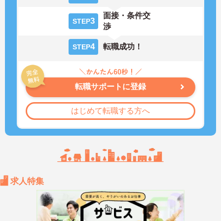
面接・条件交
3
STEP
渉
4
転職成功！
STEP
転職サポートに登録
はじめて転職する方へ
求人特集