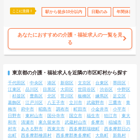
ここに注目！
補助
無資格OK
年間休日110日以上
駅から徒歩10分以内
資格取得サポート
日勤のみ
年間休日11
研修
あなたにおすすめの介護・福祉求人の一覧を見
る
東京都の介護・福祉求人を近隣の市区町村から探す
千代田区
中央区
港区
新宿区
文京区
台東区
墨田区
江東区
品川区
目黒区
大田区
世田谷区
渋谷区
中野区
杉並区
豊島区
北区
荒川区
板橋区
練馬区
足立区
葛飾区
江戸川区
八王子市
立川市
武蔵野市
三鷹市
青
梅市
府中市
昭島市
調布市
町田市
小金井市
小平市
日野市
東村山市
国分寺市
国立市
福生市
狛江市
東大
和市
清瀬市
東久留米市
武蔵村山市
多摩市
稲城市
羽
村市
あきる野市
西東京市
西多摩郡瑞穂町
西多摩郡日の
出町
西多摩郡檜原村
西多摩郡奥多摩町
大島町
新島村