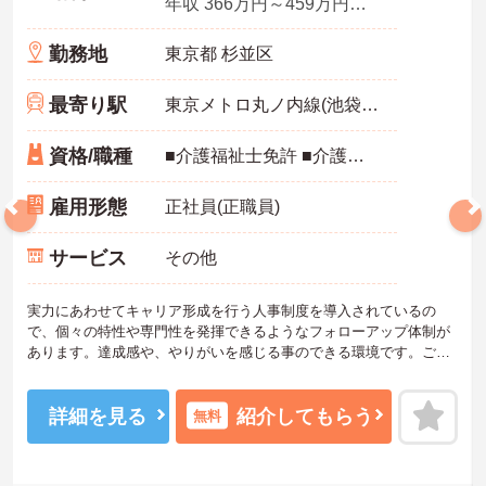
年収 366万円～459万円（職務手当、資格手当、その他手当含む）
勤務地
東京都 杉並区
最寄り駅
東京メトロ丸ノ内線(池袋－荻窪)
資格/職種
■介護福祉士免許 ■介護基礎研修、介護福祉士実務者研修、ヘルパー1級 修了 ※サービス提供責任者の要件を満たしている方
雇用形態
正社員(正職員)
サービス
その他
実力にあわせてキャリア形成を行う人事制度を導入されているの
で、個々の特性や専門性を発揮できるようなフォローアップ体制が
あります。達成感や、やりがいを感じる事のできる環境です。ご興
味ある方には、面接のポイントなど、さらに詳細をお話致しますの
でお気軽にご相談ください。
詳細を見る
紹介してもらう
無料