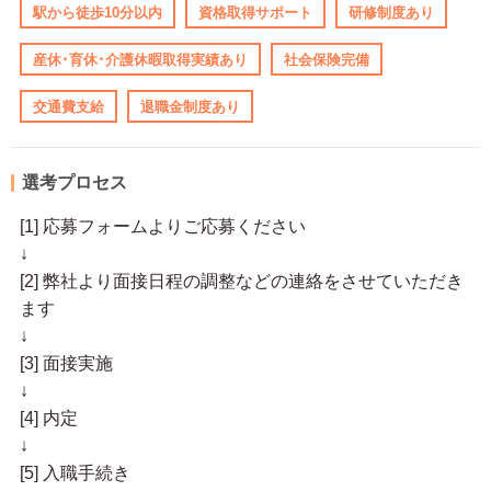
駅から徒歩10分以内
資格取得サポート
研修制度あり
産休･育休･介護休暇取得実績あり
社会保険完備
交通費支給
退職金制度あり
選考プロセス
[1] 応募フォームよりご応募ください
↓
[2] 弊社より面接日程の調整などの連絡をさせていただき
ます
↓
[3] 面接実施
↓
[4] 内定
↓
[5] 入職手続き