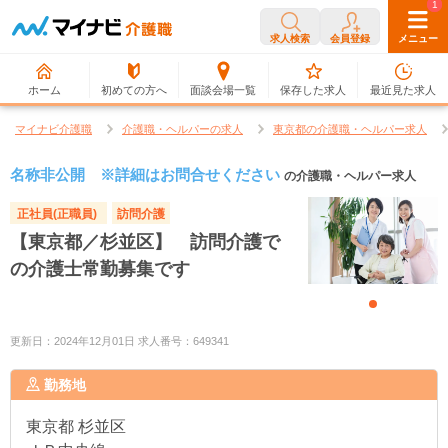
0
1
求人検索
会員登録
メニュー
ホーム
初めての方へ
面談会場一覧
保存した求人
最近見た求人
マイナビ介護職
介護職・ヘルパーの求人
東京都の介護職・ヘルパー求人
名称非公開 ※詳細はお問合せください
の介護職・ヘルパー求人
正社員(正職員)
訪問介護
【東京都／杉並区】 訪問介護で
の介護士常勤募集です
更新日：2024年12月01日 求人番号：649341
勤務地
東京都
杉並区