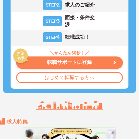
2
求人のご紹介
STEP
面接・条件交
3
STEP
渉
4
転職成功！
STEP
転職サポートに登録
はじめて転職する方へ
求人特集