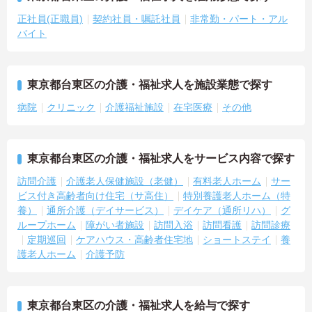
正社員(正職員)
契約社員・嘱託社員
非常勤・パート・アル
バイト
東京都台東区の介護・福祉求人を施設業態で探す
病院
クリニック
介護福祉施設
在宅医療
その他
東京都台東区の介護・福祉求人をサービス内容で探す
訪問介護
介護老人保健施設（老健）
有料老人ホーム
サー
ビス付き高齢者向け住宅（サ高住）
特別養護老人ホーム（特
養）
通所介護（デイサービス）
デイケア（通所リハ）
グ
ループホーム
障がい者施設
訪問入浴
訪問看護
訪問診療
定期巡回
ケアハウス・高齢者住宅地
ショートステイ
養
護老人ホーム
介護予防
東京都台東区の介護・福祉求人を給与で探す