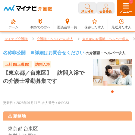
0
1
求人検索
会員登録
メニュー
ホーム
初めての方へ
面談会場一覧
保存した求人
最近見た求人
マイナビ介護職
介護職・ヘルパーの求人
東京都の介護職・ヘルパー求人
名称非公開 ※詳細はお問合せください
の介護職・ヘルパー求人
正社員(正職員)
訪問入浴
【東京都／台東区】 訪問入浴で
の介護士常勤募集です
更新日：2026年01月17日 求人番号：649933
勤務地
東京都
台東区