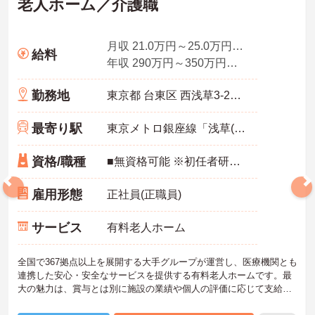
老人ホーム／介護職
月収 21.0万円～25.0万円程度（諸手当込み）／介護福祉士
給料
年収 290万円～350万円程度（諸手当込み）／介護福祉士
勤務地
東京都 台東区 西浅草3-25-12
最寄り駅
東京メトロ銀座線「浅草(東武・都営・メトロ)駅」徒歩7分
資格/職種
■無資格可能 ※初任者研修あれば尚可
雇用形態
正社員(正職員)
サービス
有料老人ホーム
全国で367拠点以上を展開する大手グループが運営し、医療機関とも
連携した安心・安全なサービスを提供する有料老人ホームです。最
大の魅力は、賞与とは別に施設の業績や個人の評価に応じて支給さ
れる独自の特別報酬制度です。日々の頑張りやチームへの貢献が直