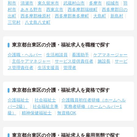
す。
和市
清瀬市
東久留米市
武蔵村山市
多摩市
稲城市
羽
村市
あきる野市
西東京市
西多摩郡瑞穂町
西多摩郡日の
【医療機関と連携した安心の体制のもと、専門的なケアスキルを磨
出町
西多摩郡檜原村
西多摩郡奥多摩町
大島町
新島村
ける環境です】
三宅村
八丈島八丈町
・24時間体制で介護スタッフが常駐し、医療機関とも連携している
ため、緊急時にも落ち着いて対応できる安心・安全なサービス提供
を学べます。
・資格取得に向けた研修や講習は勤務時間内で受講できる場合が多
東京都台東区の介護・福祉求人を職種で探す
く、プライベートの負担を抑えながら着実に専門性を高められま
介護職・ヘルパー
生活相談員
看護助手
ケアマネージャー
す。
主任ケアマネジャー
サービス提供責任者
施設長
サービ
【リフレッシュ休暇17日や自由な身だしなみ規定で、自分らしく無
ス管理責任者
生活支援員
管理者
理なく続けられます】
・年間107日の休日に加えて年間17日のリフレッシュ休暇が支給さ
れるため、しっかりと休息を取りながらオンオフのメリハリをつけ
て働けます。
東京都台東区の介護・福祉求人を資格で探す
・髪色やネイルなどが原則自由となっており、定年65歳・再雇用70
介護福祉士
社会福祉士
介護職員初任者研修（ホームヘル
歳までの継続雇用制度のもとで、ご自身のスタイルを保ちながら末
パー2級）
社会福祉主事
実務者研修（ホームヘルパー1
永く活躍できます。
級）
精神保健福祉士
無資格OK
東京都台東区の介護・福祉求人を雇用形態で探す