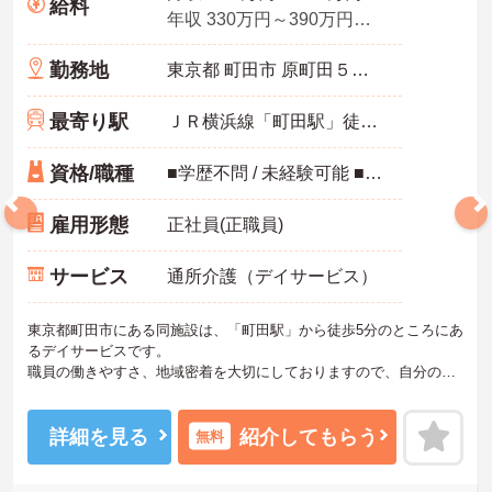
給料
年収 330万円～390万円程度
勤務地
東京都 町田市 原町田５－１－１２
最寄り駅
ＪＲ横浜線「町田駅」徒歩5分
資格/職種
■学歴不問 / 未経験可能 ■介護職員初任者研修修了以上があれば経験が無くても可 ■介護福祉士歓迎 ■その他有資格者優先 ■自動車運転免許歓迎（AT限定可）
雇用形態
正社員(正職員)
サービス
通所介護（デイサービス）
東京都町田市にある同施設は、「町田駅」から徒歩5分のところにあ
るデイサービスです。
職員の働きやすさ、地域密着を大切にしておりますので、自分の意
見を積極的に採用していただけるような施設です。福祉業界未経験
の方も安心して働くことができます。
ご質問などございましたらお気軽のお問い合わせください。
詳細を見る
紹介してもらう
無料