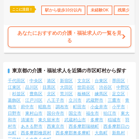
ここに注目！
休･育休･介護休暇取得実績あり
駅から徒歩10分以内
交通費支給
未経験OK
残業少なめ
あなたにおすすめの介護・福祉求人の一覧を見
る
東京都の介護・福祉求人を近隣の市区町村から探す
千代田区
中央区
港区
新宿区
文京区
台東区
墨田区
江東区
品川区
目黒区
大田区
世田谷区
渋谷区
中野区
杉並区
豊島区
北区
荒川区
板橋区
練馬区
足立区
葛飾区
江戸川区
八王子市
立川市
武蔵野市
三鷹市
青
梅市
府中市
昭島市
調布市
町田市
小金井市
小平市
日野市
東村山市
国分寺市
国立市
福生市
狛江市
東大
和市
清瀬市
東久留米市
武蔵村山市
多摩市
稲城市
羽
村市
あきる野市
西東京市
西多摩郡瑞穂町
西多摩郡日の
出町
西多摩郡檜原村
西多摩郡奥多摩町
大島町
新島村