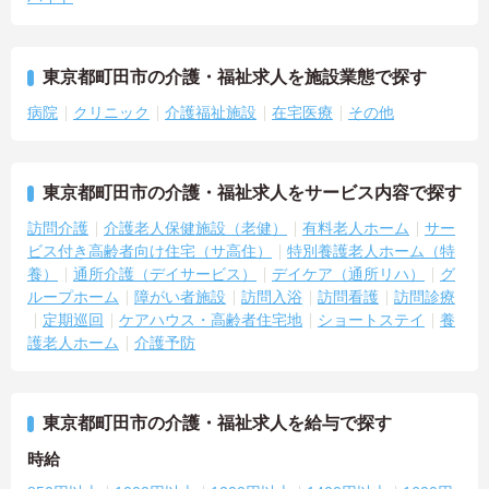
東京都町田市の介護・福祉求人を施設業態で探す
病院
クリニック
介護福祉施設
在宅医療
その他
東京都町田市の介護・福祉求人をサービス内容で探す
訪問介護
介護老人保健施設（老健）
有料老人ホーム
サー
ビス付き高齢者向け住宅（サ高住）
特別養護老人ホーム（特
養）
通所介護（デイサービス）
デイケア（通所リハ）
グ
ループホーム
障がい者施設
訪問入浴
訪問看護
訪問診療
定期巡回
ケアハウス・高齢者住宅地
ショートステイ
養
護老人ホーム
介護予防
東京都町田市の介護・福祉求人を給与で探す
時給