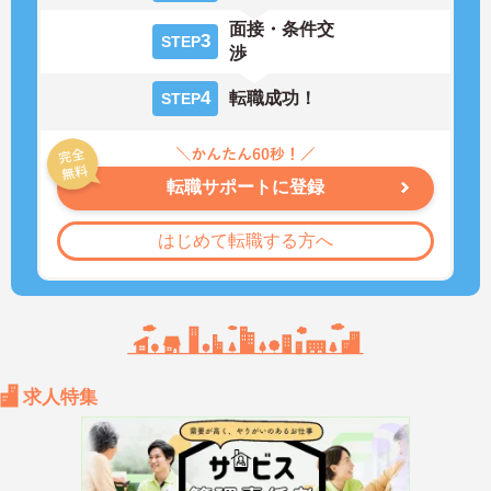
面接・条件交
3
STEP
渉
4
転職成功！
STEP
転職サポートに登録
はじめて転職する方へ
求人特集