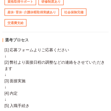
資格取得サポート
研修制度あり
産休･育休･介護休暇取得実績あり
社会保険完備
交通費支給
選考プロセス
[1] 応募フォームよりご応募ください
↓
[2] 弊社より面接日程の調整などの連絡をさせていただき
ます
↓
[3] 面接実施
↓
[4] 内定
↓
[5] 入職手続き