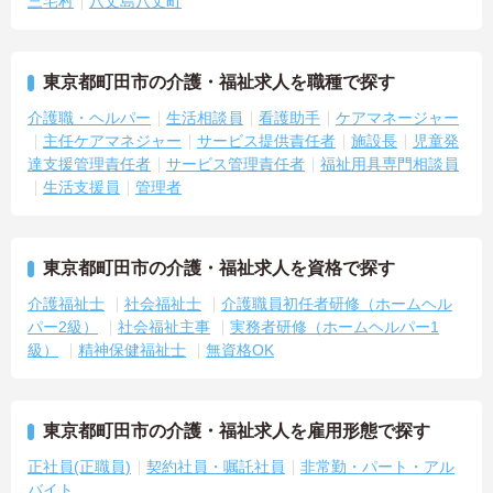
三宅村
八丈島八丈町
東京都町田市の介護・福祉求人を職種で探す
介護職・ヘルパー
生活相談員
看護助手
ケアマネージャー
主任ケアマネジャー
サービス提供責任者
施設長
児童発
達支援管理責任者
サービス管理責任者
福祉用具専門相談員
生活支援員
管理者
東京都町田市の介護・福祉求人を資格で探す
介護福祉士
社会福祉士
介護職員初任者研修（ホームヘル
パー2級）
社会福祉主事
実務者研修（ホームヘルパー1
級）
精神保健福祉士
無資格OK
東京都町田市の介護・福祉求人を雇用形態で探す
正社員(正職員)
契約社員・嘱託社員
非常勤・パート・アル
バイト