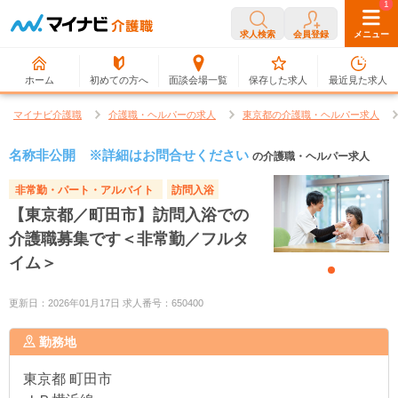
0
1
求人検索
会員登録
メニュー
ホーム
初めての方へ
面談会場一覧
保存した求人
最近見た求人
マイナビ介護職
介護職・ヘルパーの求人
東京都の介護職・ヘルパー求人
名称非公開 ※詳細はお問合せください
の介護職・ヘルパー求人
非常勤・パート・アルバイト
訪問入浴
【東京都／町田市】訪問入浴での
介護職募集です＜非常勤／フルタ
イム＞
更新日：2026年01月17日 求人番号：650400
勤務地
東京都
町田市