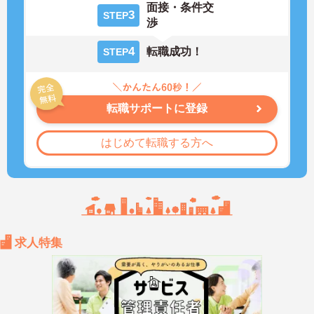
面接・条件交
3
STEP
渉
4
転職成功！
STEP
転職サポートに登録
はじめて転職する方へ
求人特集