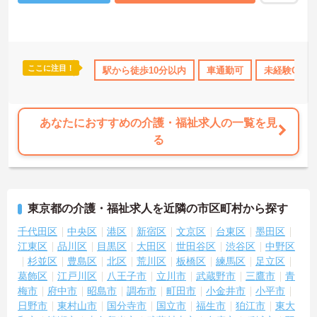
ここに注目！
K
無資格OK
年間休日110日以上
駅から徒歩10分以内
ボーナス・賞与あり
車通勤可
未経験OK
社会
あなたにおすすめの介護・福祉求人の一覧を見
る
東京都の介護・福祉求人を近隣の市区町村から探す
千代田区
中央区
港区
新宿区
文京区
台東区
墨田区
江東区
品川区
目黒区
大田区
世田谷区
渋谷区
中野区
杉並区
豊島区
北区
荒川区
板橋区
練馬区
足立区
葛飾区
江戸川区
八王子市
立川市
武蔵野市
三鷹市
青
梅市
府中市
昭島市
調布市
町田市
小金井市
小平市
日野市
東村山市
国分寺市
国立市
福生市
狛江市
東大