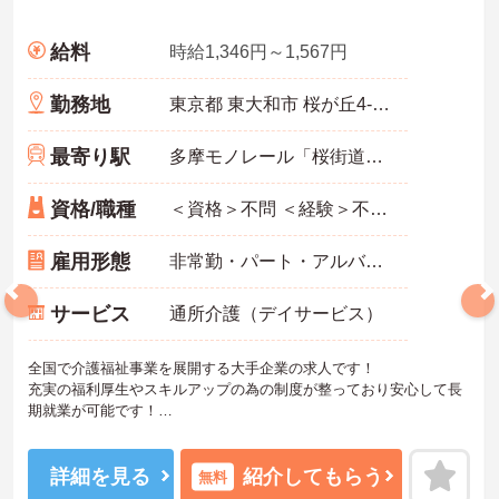
給料
時給1,346円～1,567円
勤務地
東京都 東大和市 桜が丘4-287-1
最寄り駅
多摩モノレール「桜街道駅」徒歩3分
資格/職種
＜資格＞不問 ＜経験＞不問 ※無資格者:入社半年以内に会社負担で認知症介護基礎研修受講
雇用形態
非常勤・パート・アルバイト
サービス
通所介護（デイサービス）
全国で介護福祉事業を展開する大手企業の求人です！
充実の福利厚生やスキルアップの為の制度が整っており安心して長
期就業が可能です！
ご興味ある方には、面接のポイントなど、さらに詳細をお話致しま
すのでお気軽にご相談ください。
詳細を見る
紹介してもらう
無料