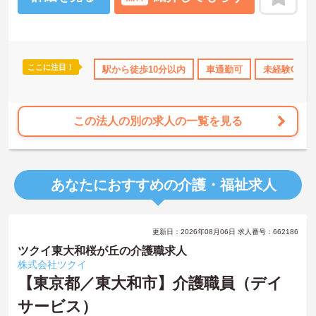
0％オフになる優待制度や、勤続5年ごとの「特別連続有給休暇（5
日）」など、リフレッシュできる機会がたくさん。年間公休110日に
加え、独自の休暇制度もしっかり整っているため、オンオフのメリ
ハリをつけて働けます。
＜＜ICT導入が進む効率的な現場で、身体的負担を減らしケアに専念
ここに注目！
所・育児補助
年間休日110日以上
駅から徒歩10分以内
ブランクOK
車通勤可
資格取得サポート
未経験OK
＞スマホ記録や睡眠測定センサー等の導入で月400時間の生産性向上
を実現。月平均残業7.3時間（超過分は1分単位支給）と少なく、ゆ
とりを持って業務に取り組めます。
この法人の別の求人の一覧を見る
あなたにおすすめの介護・福祉求人
更新日：2026年08月06日 求人番号：662186
ツクイ東大和桜が丘の介護職求人
株式会社ツクイ
【東京都／東大和市】介護職員（デイ
サービス）