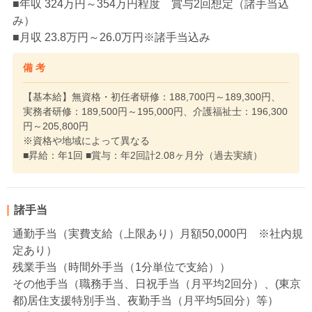
■年収 324万円～354万円程度 賞与2回想定（諸手当込
み）
■月収 23.8万円～26.0万円※諸手当込み
備 考
【基本給】無資格・初任者研修：188,700円～189,300円、
実務者研修：189,500円～195,000円、介護福祉士：196,300
円～205,800円
※資格や地域によって異なる
■昇給：年1回 ■賞与：年2回計2.08ヶ月分（過去実績）
諸手当
通勤手当（実費支給（上限あり）月額50,000円 ※社内規
定あり）
残業手当（時間外手当（1分単位で支給））
その他手当（職務手当、日祝手当（月平均2回分）、(東京
都)居住支援特別手当、夜勤手当（月平均5回分）等）