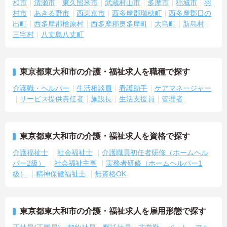
和市
清瀬市
東久留米市
武蔵村山市
多摩市
稲城市
羽
村市
あきる野市
西東京市
西多摩郡瑞穂町
西多摩郡日の
出町
西多摩郡檜原村
西多摩郡奥多摩町
大島町
新島村
三宅村
八丈島八丈町
東京都東大和市の介護・福祉求人を職種で探す
介護職・ヘルパー
生活相談員
看護助手
ケアマネージャー
サービス提供責任者
施設長
生活支援員
管理者
東京都東大和市の介護・福祉求人を資格で探す
介護福祉士
社会福祉士
介護職員初任者研修（ホームヘル
パー2級）
社会福祉主事
実務者研修（ホームヘルパー1
級）
精神保健福祉士
無資格OK
東京都東大和市の介護・福祉求人を雇用形態で探す