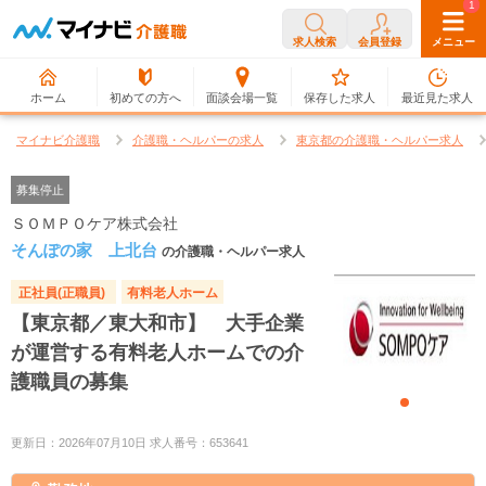
0
1
求人検索
会員登録
メニュー
ホーム
初めての方へ
面談会場一覧
保存した求人
最近見た求人
マイナビ介護職
介護職・ヘルパーの求人
東京都の介護職・ヘルパー求人
募集停止
ＳＯＭＰＯケア株式会社
そんぽの家 上北台
の介護職・ヘルパー求人
正社員(正職員)
有料老人ホーム
【東京都／東大和市】 大手企業
が運営する有料老人ホームでの介
護職員の募集
更新日：2026年07月10日 求人番号：653641