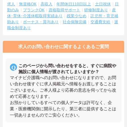
求人
無資格OK
高収入
年間休日110日以上
土日祝休
日
勤のみ
ブランクOK
資格取得サポート
研修制度あり
産
休･育休･介護休暇取得実績あり
残業少なめ
託児所・育児補
助あり
ボーナス・賞与あり
社会保険完備
交通費支給
退
職金制度あり
求人のお問い合わせに関するよくあるご質問
このページから問い合わせをすると、すぐに病院や
施設に個人情報が渡されてしまいますか？
マイナビ介護職へのお問い合わせになりますので、お問
い合わせ後すぐに求人掲載元へ情報をお渡しすることは
ございません。ご本人様より応募の意志を伺ってから改
めて応募となります。
お預かりしているすべての個人データは許可なく、企
業・医療機関側に開示したり、第三者に提供することは
一切ありませんのでご安心ください。