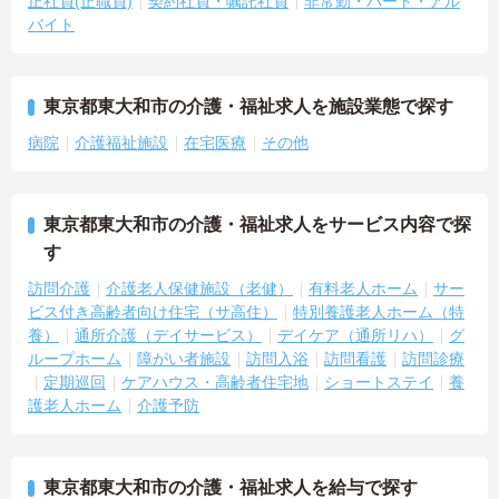
正社員(正職員)
契約社員・嘱託社員
非常勤・パート・アル
バイト
東京都東大和市の介護・福祉求人を施設業態で探す
病院
介護福祉施設
在宅医療
その他
東京都東大和市の介護・福祉求人をサービス内容で探
す
訪問介護
介護老人保健施設（老健）
有料老人ホーム
サー
ビス付き高齢者向け住宅（サ高住）
特別養護老人ホーム（特
養）
通所介護（デイサービス）
デイケア（通所リハ）
グ
ループホーム
障がい者施設
訪問入浴
訪問看護
訪問診療
定期巡回
ケアハウス・高齢者住宅地
ショートステイ
養
護老人ホーム
介護予防
東京都東大和市の介護・福祉求人を給与で探す