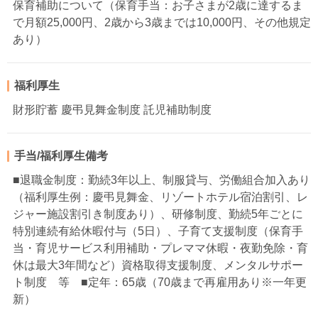
保育補助について（保育手当：お子さまが2歳に達するま
で月額25,000円、2歳から3歳までは10,000円、その他規定
あり）
福利厚生
財形貯蓄 慶弔見舞金制度 託児補助制度
手当/福利厚生備考
■退職金制度：勤続3年以上、制服貸与、労働組合加入あり
（福利厚生例：慶弔見舞金、リゾートホテル宿泊割引、レ
ジャー施設割引き制度あり）、研修制度、勤続5年ごとに
特別連続有給休暇付与（5日）、子育て支援制度（保育手
当・育児サービス利用補助・プレママ休暇・夜勤免除・育
休は最大3年間など）資格取得支援制度、メンタルサポー
ト制度 等 ■定年：65歳（70歳まで再雇用あり※一年更
新）