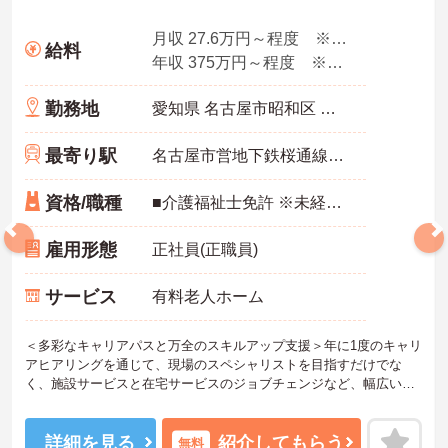
月収 27.6万円～程度 ※諸手当込み
給料
年収 375万円～程度 ※想定年収
勤務地
愛知県 名古屋市昭和区 阿由知通2-6
最寄り駅
名古屋市営地下鉄桜通線「吹上(愛知)駅」徒歩4分
資格/職種
■介護福祉士免許 ※未経験・ブランク可
雇用形態
正社員(正職員)
サービス
有料老人ホーム
＜多彩なキャリアパスと万全のスキルアップ支援＞年に1度のキャリ
アヒアリングを通じて、現場のスペシャリストを目指すだけでな
く、施設サービスと在宅サービスのジョブチェンジなど、幅広い経
験を積むことが可能です。
＜プライベートも充実させる嬉しい福利厚生＞仕事の疲れを癒やす
ための制度も充実しています。各地のレジャー施設や宿泊が最大8
詳細を見る
紹介してもらう
無料