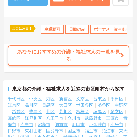
しますので、お気軽にご相談ください。
ここに注目！
あり
ボーナス・賞与あり
車通勤可
社会保険完備
日勤のみ
交通費支給
ボーナス・賞与あり
退職金制
あなたにおすすめの介護・福祉求人の一覧を見
る
東京都の介護・福祉求人を近隣の市区町村から探す
千代田区
中央区
港区
新宿区
文京区
台東区
墨田区
江東区
品川区
目黒区
大田区
世田谷区
渋谷区
中野区
杉並区
豊島区
北区
荒川区
板橋区
練馬区
足立区
葛飾区
江戸川区
八王子市
立川市
武蔵野市
三鷹市
青
梅市
府中市
昭島市
調布市
町田市
小金井市
小平市
日野市
東村山市
国分寺市
国立市
福生市
狛江市
東大