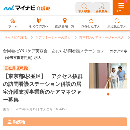
0
1
求人検索
会員登録
メニュー
ホーム
初めての方へ
面談会場一覧
保存した求人
最近見た求人
マイナビ介護職
ケアマネージャーの求人
東京都のケアマネージャー求人
合同会社Y&Uケア芙蓉会 あおい訪問看護ステーション
のケアマネ
（介護支援専門員）求人
正社員(正職員)
【東京都/杉並区】 アクセス抜群
の訪問看護ステーション併設の居
宅介護支援事業所のケアマネジャ
ー募集
更新日：2025年02月15日 求人番号：654458
勤務地