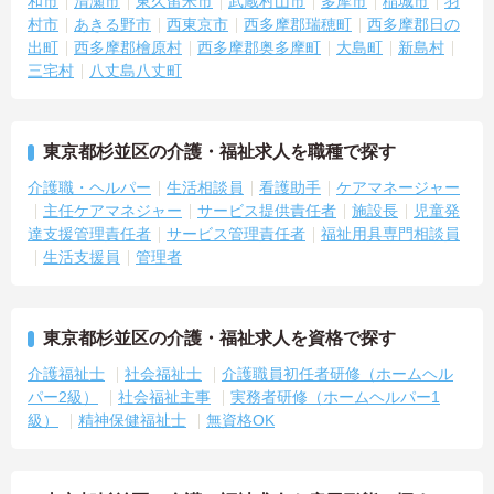
和市
清瀬市
東久留米市
武蔵村山市
多摩市
稲城市
羽
村市
あきる野市
西東京市
西多摩郡瑞穂町
西多摩郡日の
出町
西多摩郡檜原村
西多摩郡奥多摩町
大島町
新島村
三宅村
八丈島八丈町
東京都杉並区の介護・福祉求人を職種で探す
介護職・ヘルパー
生活相談員
看護助手
ケアマネージャー
主任ケアマネジャー
サービス提供責任者
施設長
児童発
達支援管理責任者
サービス管理責任者
福祉用具専門相談員
生活支援員
管理者
東京都杉並区の介護・福祉求人を資格で探す
介護福祉士
社会福祉士
介護職員初任者研修（ホームヘル
パー2級）
社会福祉主事
実務者研修（ホームヘルパー1
級）
精神保健福祉士
無資格OK