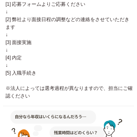
[1] 応募フォームよりご応募ください
↓
[2] 弊社より面接日程の調整などの連絡をさせていただき
ます
↓
[3] 面接実施
↓
[4] 内定
↓
[5] 入職手続き
※法人によっては選考過程が異なりますので、担当にご確
認ください