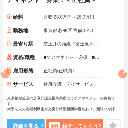
給料
月収 28.0万円～28.0万円
勤務地
東京都 杉並区 宮前3-2-3
最寄り駅
京王井の頭線「富士見ケ丘駅」徒歩13分
資格/職種
■ケアマネジャー必須 ■経験必須
雇用形態
正社員(正職員)
サービス
通所介護（デイサービス）
東京都杉並区の居宅介護支援事業所にてケアマネジャーの募集で
す。
大手法人の為福利厚生が充実◎特別報酬制度もあり、頑張りが評価
される環境です！
リフレッシュ休暇が年間17日とプライベートとの両立も可能です。
ご興味のある方には、面接対策ポイントなどさらに詳細をお話いた
詳細を見る
紹介してもらう
無料