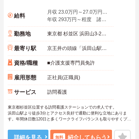
月収 23.0万円～27.0万円程度 諸手当込
給料
年収 293万円～程度 諸手当込
勤務地
東京都 杉並区 浜田山3-25-16 エスカイア浜田山102
最寄り駅
京王井の頭線「浜田山駅」徒歩3分
資格/職種
■介護支援専門員免許
雇用形態
正社員(正職員)
サービス
訪問看護
東京都杉並区位置する訪問看護ステーションでの求人です。
浜田山駅より徒歩3分とアクセス良好で通勤に便利な立地にありま
す。年間休日数120日と多くワークライフバランスも取りやすくプラ
イベートの時間も大切にして頂けます。
ご興味のある方はぜひお気軽にお問い合わせください。
詳細を見る
紹介してもらう
無料