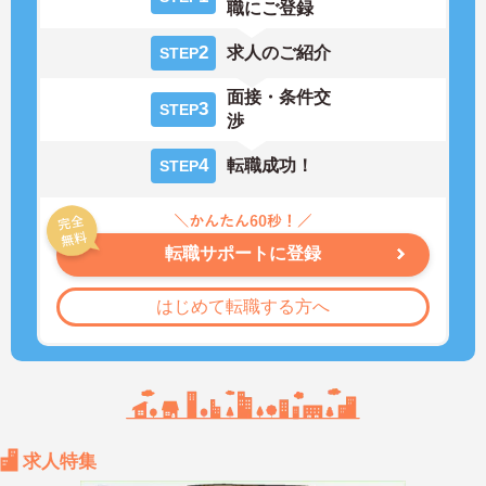
職にご登録
2
求人のご紹介
STEP
面接・条件交
3
STEP
渉
4
転職成功！
STEP
転職サポートに登録
はじめて転職する方へ
求人特集