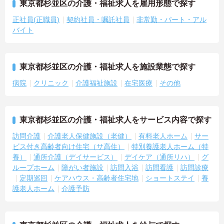
東京都杉並区の介護・福祉求人を雇用形態で探す
正社員(正職員)
契約社員・嘱託社員
非常勤・パート・アル
バイト
東京都杉並区の介護・福祉求人を施設業態で探す
病院
クリニック
介護福祉施設
在宅医療
その他
東京都杉並区の介護・福祉求人をサービス内容で探す
訪問介護
介護老人保健施設（老健）
有料老人ホーム
サー
ビス付き高齢者向け住宅（サ高住）
特別養護老人ホーム（特
養）
通所介護（デイサービス）
デイケア（通所リハ）
グ
ループホーム
障がい者施設
訪問入浴
訪問看護
訪問診療
定期巡回
ケアハウス・高齢者住宅地
ショートステイ
養
護老人ホーム
介護予防