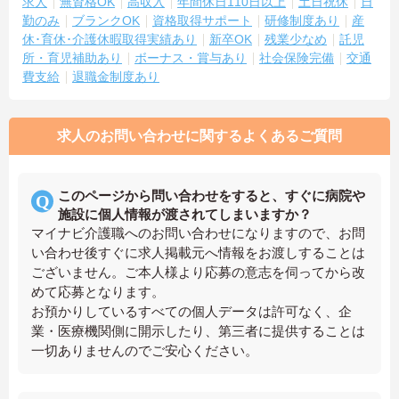
求人
無資格OK
高収入
年間休日110日以上
土日祝休
日
勤のみ
ブランクOK
資格取得サポート
研修制度あり
産
休･育休･介護休暇取得実績あり
新卒OK
残業少なめ
託児
所・育児補助あり
ボーナス・賞与あり
社会保険完備
交通
費支給
退職金制度あり
求人のお問い合わせに関するよくあるご質問
このページから問い合わせをすると、すぐに病院や
施設に個人情報が渡されてしまいますか？
マイナビ介護職へのお問い合わせになりますので、お問
い合わせ後すぐに求人掲載元へ情報をお渡しすることは
ございません。ご本人様より応募の意志を伺ってから改
めて応募となります。
お預かりしているすべての個人データは許可なく、企
業・医療機関側に開示したり、第三者に提供することは
一切ありませんのでご安心ください。