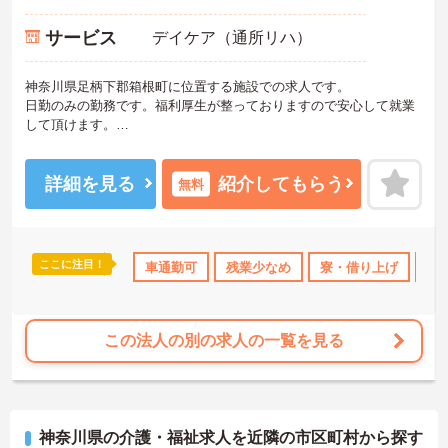
サービス
デイケア（通所リハ）
神奈川県足柄下郡箱根町に位置する施設での求人です。
日勤のみの勤務です。福利厚生が整っておりますので安心して就業
して頂けます。
ご興味のある方はお気軽にお問い合わせ下さい。
詳細を見る
紹介してもらう
無料
ここに注目！
住宅手当・補助
年間休日110日以上
車通勤可
残業少なめ
研修制度あり
寮・借り上げ
産休･育休･
住
この法人の別の求人の一覧を見る
神奈川県の介護・福祉求人を近隣の市区町村から探す