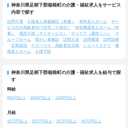
神奈川県足柄下郡箱根町の介護・福祉求人をサービス
内容で探す
訪問介護
介護老人保健施設（老健）
有料老人ホーム
サー
ビス付き高齢者向け住宅（サ高住）
特別養護老人ホーム（特
養）
通所介護（デイサービス）
デイケア（通所リハ）
グ
ループホーム
障がい者施設
訪問入浴
訪問看護
訪問診療
定期巡回
ケアハウス・高齢者住宅地
ショートステイ
養
護老人ホーム
介護予防
神奈川県足柄下郡箱根町の介護・福祉求人を給与で探
す
時給
850円以上
1000円以上
1200円以上
月給
15万円以上
20万円以上
25万円以上
30万円以上