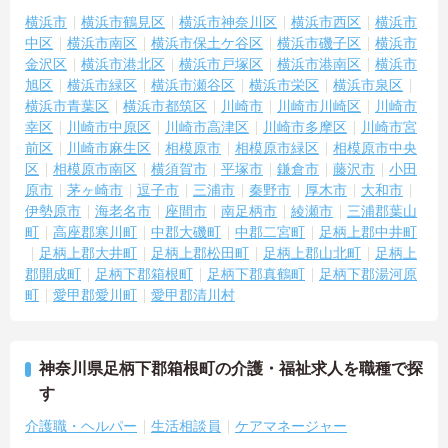
横浜市
横浜市鶴見区
横浜市神奈川区
横浜市西区
横浜市
中区
横浜市南区
横浜市保土ケ谷区
横浜市磯子区
横浜市
金沢区
横浜市港北区
横浜市戸塚区
横浜市港南区
横浜市
旭区
横浜市緑区
横浜市瀬谷区
横浜市栄区
横浜市泉区
横浜市青葉区
横浜市都筑区
川崎市
川崎市川崎区
川崎市
幸区
川崎市中原区
川崎市高津区
川崎市多摩区
川崎市宮
前区
川崎市麻生区
相模原市
相模原市緑区
相模原市中央
区
相模原市南区
横須賀市
平塚市
鎌倉市
藤沢市
小田
原市
茅ヶ崎市
逗子市
三浦市
秦野市
厚木市
大和市
伊勢原市
海老名市
座間市
南足柄市
綾瀬市
三浦郡葉山
町
高座郡寒川町
中郡大磯町
中郡二宮町
足柄上郡中井町
足柄上郡大井町
足柄上郡松田町
足柄上郡山北町
足柄上
郡開成町
足柄下郡箱根町
足柄下郡真鶴町
足柄下郡湯河原
町
愛甲郡愛川町
愛甲郡清川村
神奈川県足柄下郡箱根町の介護・福祉求人を職種で探
す
介護職・ヘルパー
生活相談員
ケアマネージャー