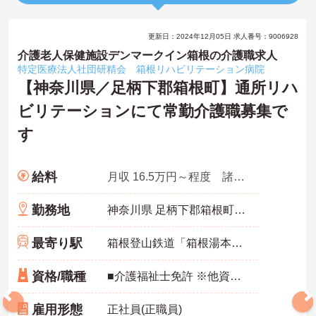
更新日：2024年12月05日 求人番号：9006928
介護老人保健施設デンマークイン箱根の介護職求人
特定医療法人社団研精会 箱根リハビリテーション病院
【神奈川県／足柄下郡箱根町】通所リハ
ビリテーションにて常勤介護職募集で
す
給料
月収 16.5万円～程度 諸手当込
勤務地
神奈川県 足柄下郡箱根町 仙石原1285
最寄り駅
箱根登山鉄道「箱根湯本駅」バス・車30分
資格/職種
■介護福祉士免許 ※他資格お持ちの方は応相談
雇用形態
正社員(正職員)