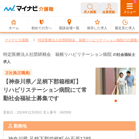
0
1
求人検索
会員登録
メニュー
ホーム
初めての方へ
面談会場一覧
保存した求人
最近見た求人
マイナビ介護職
特定医療法人社団研精会 箱根リハビリテーション病院の介護職
特定医療法人社団研精会 箱根リハビリテーション病院
の社会福祉士
求人
正社員(正職員)
【神奈川県／足柄下郡箱根町】
リハビリステーション病院にて常
勤社会福祉士募集です
更新日：2024年12月05日 求人番号：662958
勤務地
神奈川県
足柄下郡箱根町 仙石原1285