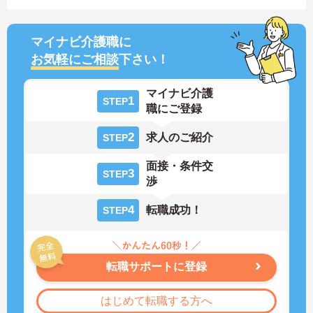
マイナビ介護職に
お気軽にご相談
下さい！
マイナビ介護
1
STEP
職にご登録
2
求人のご紹介
STEP
面接・条件交
3
STEP
渉
4
転職成功！
STEP
転職サポートに登録
はじめて転職する方へ