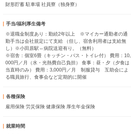
財形貯蓄 駐車場 社員寮（独身寮）
手当/福利厚生備考
※退職金制度あり：勤続2年以上 ※マイカー通勤者の通
勤手当は会社規定にて支給 （但し、宿舎利用者は支給無
し）※小田原駅⇔病院送迎有り。（無料）
※宿舎：個室6畳（キッチン・バス・トイレ付） 費用：10,
000円／月（水・光熱費自己負担） 食事：昼・夕（夕食は
当直時のみ） 費用：3,000円／月 制服貸与 互助会によ
る職員旅行、食事会など定期的に開催
各種保険
雇用保険 労災保険 健康保険 厚生年金保険
就業時間