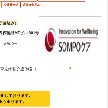
交通費支給
退職金制度あり
諸手当込み）
15 西池袋MTビル 801号
」徒歩10分
育児休暇 介護休暇 リ
停止しております。
認も承ります。