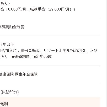
定あり）
：6,000円/月、職務手当（29,000円/月））
取得奨励金制度
3年以上
組合加入時：慶弔見舞金、リゾートホテル宿泊割引、レジ
あり ■研修制度 ■定年65歳
 健康保険 厚生年金保険
0(休憩60分)
労働制