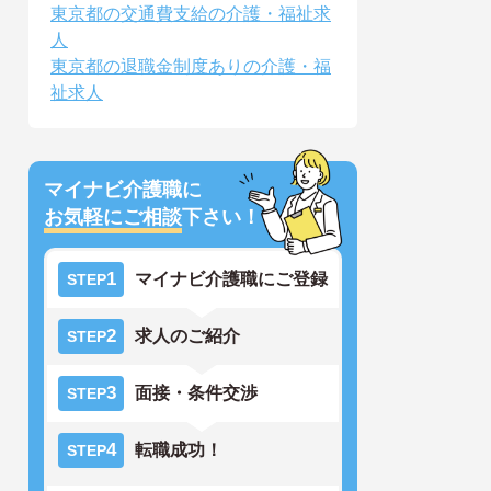
東京都の交通費支給の介護・福祉求
人
東京都の退職金制度ありの介護・福
祉求人
マイナビ介護職に
お気軽にご相談
下さい！
1
マイナビ介護職にご登録
STEP
2
求人のご紹介
STEP
3
面接・条件交渉
STEP
4
転職成功！
STEP