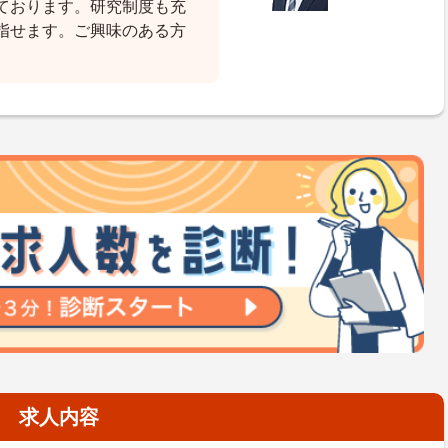
ております。研究制度も充
指せます。ご興味のある方
。
求人内容