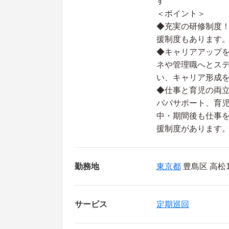
す
＜ポイント＞
◆充実の研修制度！
援制度もあります
◆キャリアアップ
ネや管理職へとス
い、キャリア形成
◆仕事と育児の両
パパサポート、育
中・期間後も仕事
援制度があります
勤務地
東京都
豊島区 高松1-
サービス
定期巡回