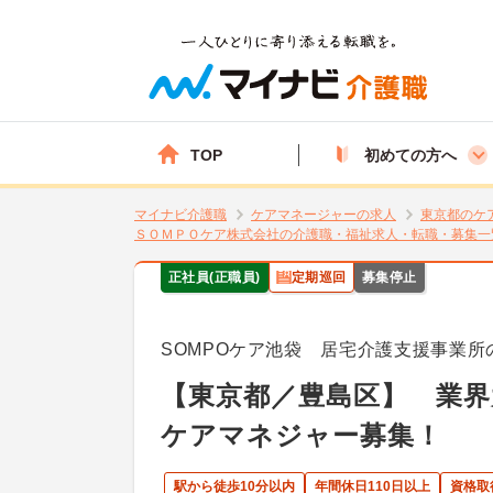
TOP
初めての方へ
マイナビ介護職
ケアマネージャーの求人
東京都のケ
ＳＯＭＰＯケア株式会社の介護職・福祉求人・転職・募集一
正社員(正職員)
定期巡回
募集停止
SOMPOケア池袋 居宅介護支援事業
【東京都／豊島区】 業界
ケアマネジャー募集！
駅から徒歩10分以内
年間休日110日以上
資格取