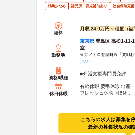
残業少なめ
託児所・育児補助あり
社会保険完備
月収 24.9万円～程度（
給料
東京都
豊島区 高松1-11-
室
東京メトロ有楽町線「要町駅
勤務地
MAP
■介護支援専門員免許
資格/職種
有給休暇 慶弔休暇 出産・
フレッシュ休暇 月8休
休日休暇
年間休日日数：113日 初年度有給日数：10日 最
大有給日数：20日
こちらの求人は募集を
最新の募集状況の確