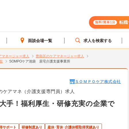
転職
無料!簡単1分
面談会場一覧
求人を検索する
アマネージャー求人
豊島区のケアマネージャー求人
覧
SOMPOケア池袋 居宅介護支援事業所
ＳＯＭＰＯケア株式会社
所のケアマネ（介護支援専門員）求人
大手！福利厚生・研修充実の企業で
得サポート
研修制度あり
産休･育休･介護休暇取得実績あり