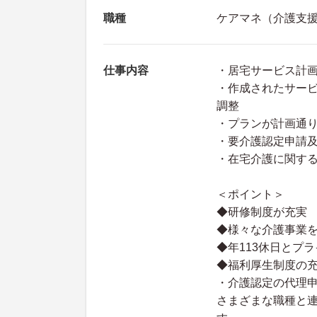
職種
ケアマネ（介護支
仕事内容
・居宅サービス計
・作成されたサー
調整
・プランが計画通
・要介護認定申請
・在宅介護に関す
＜ポイント＞
◆研修制度が充実
◆様々な介護事業
◆年113休日とプ
◆福利厚生制度の
・介護認定の代理
さまざまな職種と