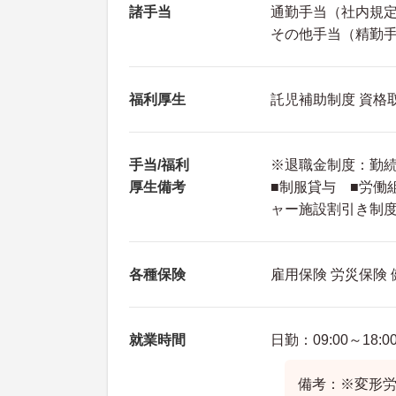
諸手当
通勤手当（社内規
その他手当（精勤手当
福利厚生
託児補助制度 資格
手当/福利
※退職金制度：勤続
厚生備考
■制服貸与 ■労働
ャー施設割引き制度
各種保険
雇用保険 労災保険
就業時間
日勤：09:00～18:0
備考：※変形