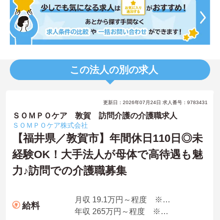
この法人の別の求人
更新日：2026年07月24日 求人番号：9783431
ＳＯＭＰＯケア 敦賀 訪問介護の介護職求人
ＳＯＭＰＯケア株式会社
【福井県／敦賀市】年間休日110日◎未
経験OK！大手法人が母体で高待遇も魅
力♪訪問での介護職募集
月収 19.1万円～程度 ※諸手当込み
給料
年収 265万円～程度 ※想定年収