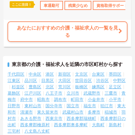
ここに注目！
のみ
資格取得サポート
車通勤可
研修制度あり
残業少なめ
産休･育休･介護休暇取得実
資格取得サポート
★おすすめPOINT★
【柔軟な働き方と自分らしさの尊重】
・週4日以上から勤務日数や時間の相談が可能です
・髪色やネイルが自由で個性を活かして働けます
あなたにおすすめの介護・福祉求人の一覧を見
・くるみん認定取得で子育て世代をサポートしています
る
【充実した手当と独自の福利厚生】
・パート勤務でも年2回の特別手当支給実績があります
・土日祝日勤務は時給が100円アップします
・結婚・出生・入学のお祝い金や宿泊補助などの独自福利厚生が利
東京都の介護・福祉求人を近隣の市区町村から探す
用できます
千代田区
中央区
港区
新宿区
文京区
台東区
墨田区
【大手ならではの教育体制と安定基盤】
江東区
品川区
目黒区
大田区
世田谷区
渋谷区
中野区
・全国展開する法人の強固な経営基盤のもとで働けます
杉並区
豊島区
北区
荒川区
板橋区
練馬区
足立区
・資格取得や自己啓発を支援する制度が整っています
葛飾区
江戸川区
八王子市
立川市
武蔵野市
三鷹市
青
・スマートフォン貸与により業務効率化を進めています
梅市
府中市
昭島市
調布市
町田市
小金井市
小平市
日野市
東村山市
国分寺市
国立市
福生市
狛江市
東大
和市
清瀬市
東久留米市
武蔵村山市
多摩市
稲城市
羽
村市
あきる野市
西東京市
西多摩郡瑞穂町
西多摩郡日の
出町
西多摩郡檜原村
西多摩郡奥多摩町
大島町
新島村
三宅村
八丈島八丈町