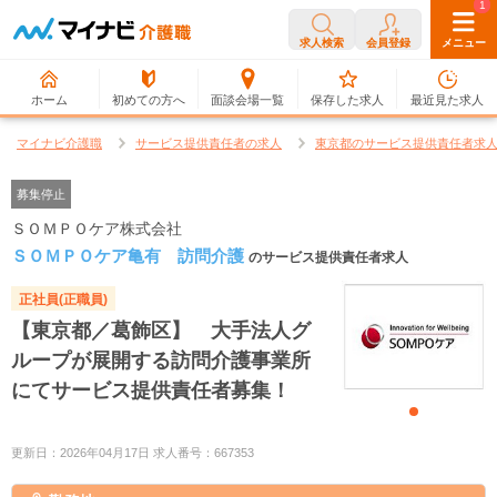
0
1
求人検索
会員登録
メニュー
ホーム
初めての方へ
面談会場一覧
保存した求人
最近見た求人
マイナビ介護職
サービス提供責任者の求人
東京都のサービス提供責任者求
募集停止
ＳＯＭＰＯケア株式会社
ＳＯＭＰＯケア亀有 訪問介護
のサービス提供責任者求人
正社員(正職員)
【東京都／葛飾区】 大手法人グ
ループが展開する訪問介護事業所
にてサービス提供責任者募集！
更新日：2026年04月17日 求人番号：667353