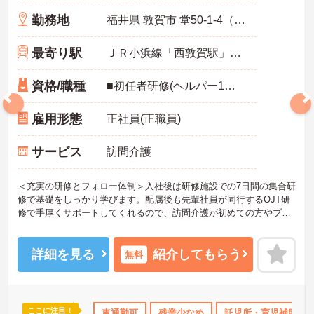
勤務地
福井県 敦賀市 堂50-1-4（長沢）日経ビル1F
最寄り駅
ＪＲ小浜線「西敦賀駅」バス・車4分
資格/職種
■初任者研修(ヘルパー1級・2級)以上の資格をお持ちの方 ■スマートフォン所持必須（業務に使用するため） ■普通運転免許必須（AT可） ※未経験可
雇用形態
正社員(正職員)
サービス
訪問介護
＜充実の研修とフォロー体制＞入社後は研修施設での7日間の集合研
修で基礎をしっかり学びます。配属後も先輩社員が同行するOJT研
修で手厚くサポートしてくれるので、訪問介護が初めての方やブラ
ンクがある方も安心してスタートできます。定期的なフォローアッ
プ研修もあり、日々の業務で生まれた不安や悩みを解消しながら、
着実に成長していける職場です。
詳細を見る
紹介してもらう
無料
＜幅広い世代が在籍♪＞若手から60代のベテランまで、幅広い年齢層
のスタッフが活躍しています。世代を超えて協力し合う風土があ
り、困ったときには相談しやすい環境です。また、月8～10日の休日
や年間公休110日に加え、有給休暇も取得しやすい体制が整ってお
ここに注目！
ランクOK
資格取得サポート
車通勤可
研修制度あり
残業少なめ
託児所・育児補助
産休･育休･介護休暇