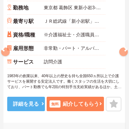
勤務地
東京都 葛飾区 東新小岩3-14-10
最寄り駅
ＪＲ総武線「新小岩駅」徒歩11分
資格/職種
※介護福祉士・介護職員実務者研修・ホームヘルパー1級・介護職員基礎研修 いずれか必須 ■経験：不問
雇用形態
非常勤・パート・アルバイト
サービス
訪問介護
1983年の創業以来、40年以上の歴史を持ち全国650ヵ所以上で介護
サービスを展開する安定法人です。働くスタッフの生活を大切にし
ており、パート勤務でも年2回の特別手当支給実績があるほか、土日
祝日の時給アップや独自の福利厚生制度など、収入面・待遇面での
手厚いサポートを用意しています。「くるみん」認定企業として週3
日からの柔軟なシフトに対応し、ご家庭と両立しながら無理なく活
詳細を見る
紹介してもらう
無料
躍できます。髪色やネイルも自由で個性を尊重する社風のため、の
びのびとお仕事に取り組めます。資格取得支援制度も完備してお
り、有資格者の方がご自身のペースでキャリアを磨き、自分らしい
働き方を実現できる安心の環境が整っています。