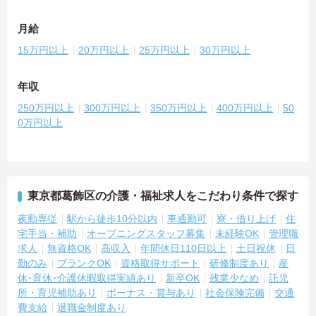
月給
15万円以上
20万円以上
25万円以上
30万円以上
年収
250万円以上
300万円以上
350万円以上
400万円以上
50
0万円以上
東京都葛飾区の介護・福祉求人をこだわり条件で探す
夜勤専従
駅から徒歩10分以内
車通勤可
寮・借り上げ
住
宅手当・補助
オープニングスタッフ募集
未経験OK
管理職
求人
無資格OK
高収入
年間休日110日以上
土日祝休
日
勤のみ
ブランクOK
資格取得サポート
研修制度あり
産
休･育休･介護休暇取得実績あり
新卒OK
残業少なめ
託児
所・育児補助あり
ボーナス・賞与あり
社会保険完備
交通
費支給
退職金制度あり