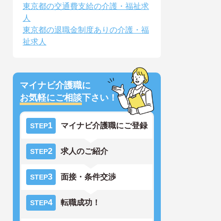
東京都の交通費支給の介護・福祉求
人
東京都の退職金制度ありの介護・福
祉求人
マイナビ介護職に
お気軽にご相談
下さい！
1
マイナビ介護職にご登録
STEP
2
求人のご紹介
STEP
3
面接・条件交渉
STEP
4
転職成功！
STEP