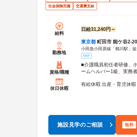
社会保険完備
交通費支給
日給31,240円～
給料
東京都
町田市 能ケ谷2-20
小田急小田原線「鶴川駅」徒
勤務地
MAP
■介護職員初任者研修、
ームヘルパー1級、実務
資格/職種
修、介護福祉士 ※いずれ
有給休暇 出産・育児休暇
お持ちでない方も相談可
休日休暇
施設見学のご相談
無料