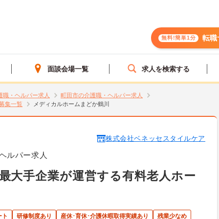
転職
無料!簡単1分
面談会場一覧
求人を検索する
護職・ヘルパー求人
町田市の介護職・ヘルパー求人
募集一覧
メディカルホームまどか鶴川
株式会社ベネッセスタイルケア
ヘルパー求人
最大手企業が運営する有料老人ホー
ート
研修制度あり
産休･育休･介護休暇取得実績あり
残業少なめ