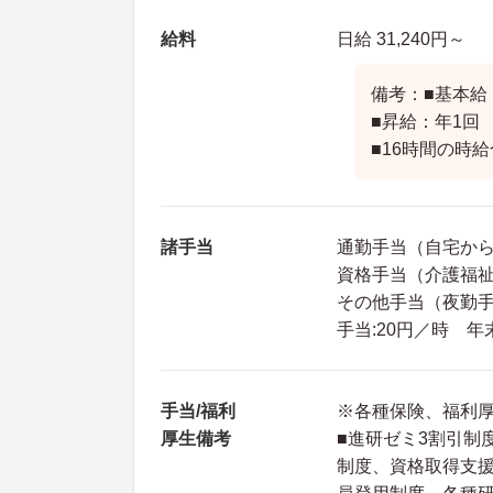
給料
日給 31,240円～
備考：■基本給：
■昇給：年1回
■16時間の時給合
諸手当
通勤手当（自宅から
資格手当（介護福祉士
その他手当（夜勤手当
手当:20円／時 
手当/福利
※各種保険、福利
厚生備考
■進研ゼミ3割引制
制度、資格取得支